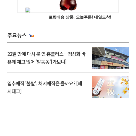
주요뉴스
22일 만에 다시 문 연 홈플러스…정상화 바
쁜데 재고 없어 ‘발동동’[가보니]
입추매직 '불발', 처서매직은 올까요? [해
시태그]