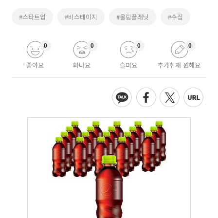
#스타트업
#비스테이지
#올림플래닛
#수집
0
0
0
0
좋아요
화나요
슬퍼요
추가취재 원해요