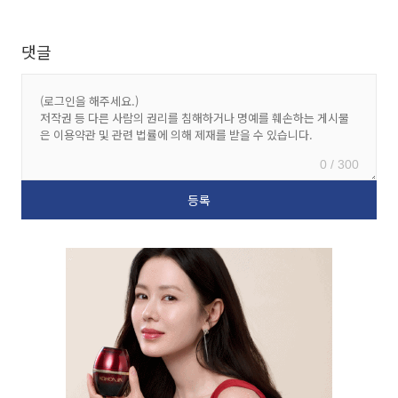
댓글
0 / 300