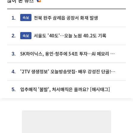
많이 본 뉴스
전북 완주 삼례읍 공장서 화재 발생
속보
1.
서울도 '40도'…오늘 노원 40.2도 기록
속보
2.
SK하이닉스, 용인·청주에 54조 투자…AI 메모리 생산기지 키운다
3.
'2TV 생생정보' 오늘방송맛집- 배우 강성진 단골! 쌀국수ㆍ푸팟퐁 커리 맛집 '블○○○'
4.
입추매직 '불발', 처서매직은 올까요? [해시태그]
5.