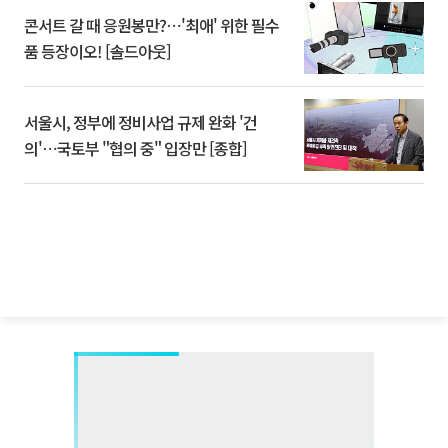
콘서트 갈 때 응원봉만?⋯'최애' 위한 필수
품 등장이오! [솔드아웃]
서울시, 정부에 정비사업 규제 완화 '건
의'⋯국토부 "협의 중" 입장만 [종합]