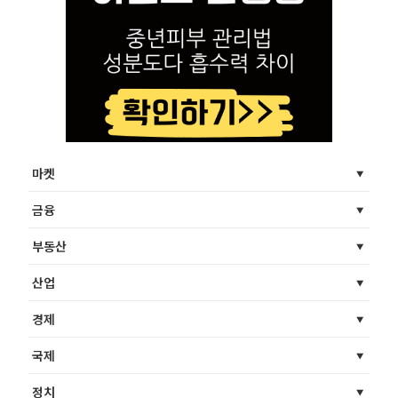
마켓
금융
부동산
산업
경제
국제
정치