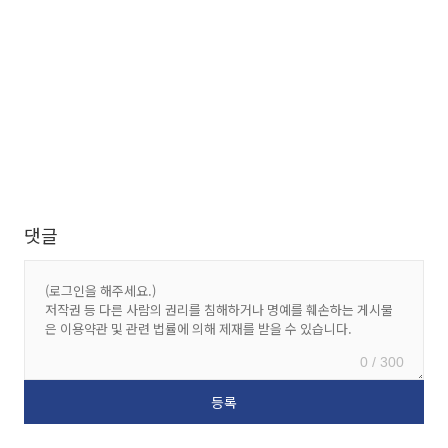
댓글
0 / 300