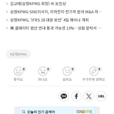
김교태(삼정KPMG 회장) 씨 모친상
삼정KPMG-SNE리서치, 이차전지·전기차 분야 M&A 자문 ‘맞손’
삼정KPMG, ‘IFRS 18 대응 방안’ 4일 웨비나 개최
美 클래리티 법안 연내 통과 가능성 13%…상원 문턱서 제동
#삼정KPMG
0
0
0
0
좋아요
화나요
슬퍼요
추가취재 원해요