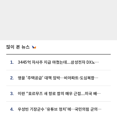
많이 본 뉴스
3445억 자사주 지급 마쳤는데...삼성전자 DX노조, 뒤늦은 '떼쓰기 집회'
1.
영끌 '주택공급' 대책 임박⋯비아파트·도심복합까지 총동원
2.
이란 “호르무즈 새 항로 합의 매우 근접...미국 배상 먼저”
3.
우성빈 기장군수 ‘유튜브 정치’에…국민의힘 군의원들 집단 반발
4.