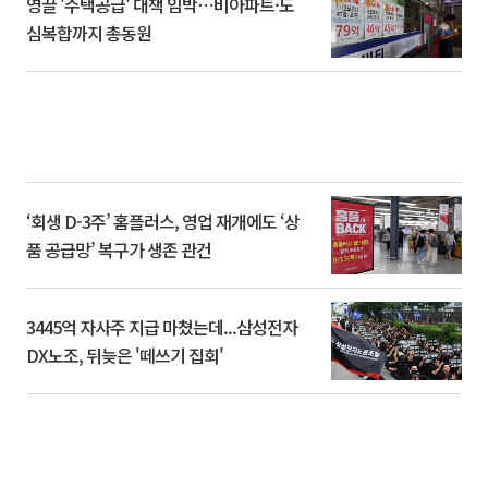
영끌 '주택공급' 대책 임박⋯비아파트·도
심복합까지 총동원
‘회생 D-3주’ 홈플러스, 영업 재개에도 ‘상
품 공급망’ 복구가 생존 관건
3445억 자사주 지급 마쳤는데...삼성전자
DX노조, 뒤늦은 '떼쓰기 집회'