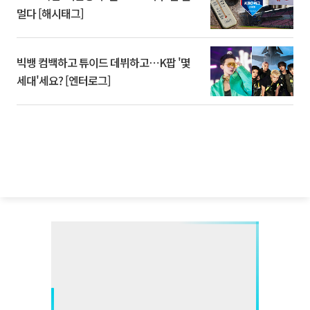
멀다 [해시태그]
빅뱅 컴백하고 튜이드 데뷔하고⋯K팝 '몇
세대'세요? [엔터로그]