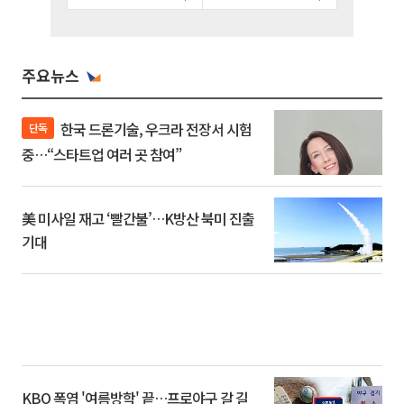
주요뉴스
한국 드론기술, 우크라 전장서 시험
단독
중…“스타트업 여러 곳 참여”
美 미사일 재고 ‘빨간불’…K방산 북미 진출
기대
KBO 폭염 '여름방학' 끝…프로야구 갈 길