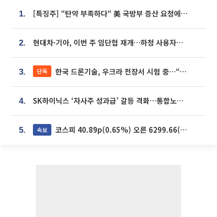
[특징주] “탄약 부족하다“ 美 국방부 증산 요청에⋯국내 방산주 급등세
1.
현대차·기아, 이번 주 임단협 재개…하청 사용자성 재심도 ‘변수’
2.
한국 드론기술, 우크라 전장서 시험 중…“스타트업 여러 곳 참여”
단독
3.
SK하이닉스 ‘자사주 성과급’ 갈등 격화…통합노조 출범 움직임
4.
코스피 40.89p(0.65%) 오른 6299.66(마감)
속보
5.