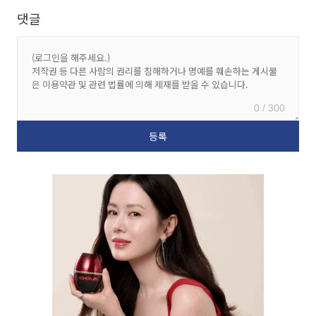
댓글
0 / 300