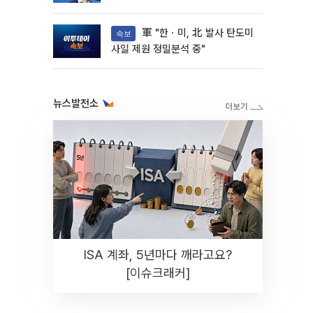
軍 "한ㆍ미, 北 발사 탄도미
속보
사일 제원 정밀분석 중"
뉴스발전소
ISA 계좌, 5년마다 깨라고요?
[이슈크래커]