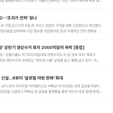
정력을 총동원하라고 지시했다. 아울러 반복되는 극한 기후에 대비해 폭염 대응
영하는 방안도 검토하라고 주문했다. 이 대통령은 이날 폭염·가뭄 대
예고⋯‘초저가 전략’ 접나
 AI 기업 딥시크가 6일 AI 서비스 전반의 가격을 대폭 인상한다고 예고했다.
 경쟁사들을 압박하며 시장 판도를 뒤흔들어온 만큼 이례적인 전략 변화로 평
 이날 공지를 통해 구체적인 인상 폭은 공개하지 않았지만 상당한 수
' 상반기 경상수지 흑자 2000억달러 육박 [종합]
급'⋯상품수출도 첫 1000억달러대 여행수지도 두 달 연속 흑자 '역대 2
국내 경상수지가 유례없는 '반도체 수출' 날개를 달고 훨훨 날고 있다. 역대
경상수지 뿐 아니라 상반기 경상수지 흑자도 2000억달러에 근접하며 사상 최
신설…K뷰티 ‘글로벌 라방 판매’ 확대
터 손익 관리 에이피알·닥터멜락신도 틱톡샵 라이브방송 강화 글로벌 K뷰티
담팀을 신설하고 틱톡샵 등 글로벌 플랫폼을 통한 라이브 방송 판매 확대에
급하는 데서 한발 더 나아가 방송 기획과 상품 구성, 출연자 섭외, 손익