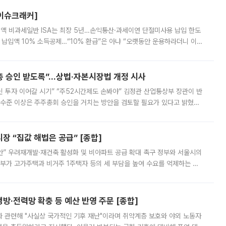
[이슈크래커]
 전액 비과세일반 ISA는 최장 5년…손익통산·과세이연 단절미사용 납입 한도
납입액 10% 소득공제…“10% 환급”은 아냐 “오랫동안 운용하라더니 이제
 ‘만능 절세 통장’으로 불리는 개인종합자산관리계좌(ISA)가 두 갈래로 개
주총 승인 받도록”…상법·자본시장법 개정 시사
닌 투자 이어갈 시기” “주52시간제도 손봐야” 김정관 산업통상부 장관이 반
 수준 이상은 주주총회 승인을 거치는 방안을 검토할 필요가 있다고 밝혔다.
배구조와 주주권 강화 논의가 이어지는 가운데, 핵심 연구인력에 대한
 “집값 해법은 공급” [종합]
안” 우려재개발·재건축 활성화 및 비아파트 공급 확대 촉구 정부와 서울시의
정부가 고가주택과 비거주 1주택자 등의 세 부담을 높여 수요를 억제하는 카
키울 것이라며 세금이 아닌 공급이 근본적인 처방이라고 전면 반박했다.
방·전력망 확충 등 예산 반영 주문 [종합]
과 관련해 "사실상 국가적인 기후 재난"이라며 취약계층 보호와 야외 노동자