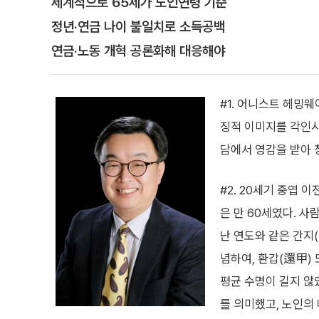
세계적으로 65세가 노인연령 기준
정년·연금 나이 불일치로 소득공백
연금·노동 개혁 공론화해 대응해야
#1. 어니스트 헤밍웨
징적 이미지를 각인시
담에서 영감을 받아 
#2. 20세기 중엽 
은 만 60세였다. 사
난 연도와 같은 간지
념하여, 환갑(還甲) 
평균 수명이 길지 않
를 의미했고, 노인의