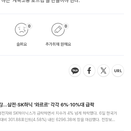
 하는 ‘계속고용 로드맵’을 만들어야 한다.
0
0
슬퍼요
추가취재 원해요
감…삼전·SK하닉 '와르르' 각각 6%·10%대 급락
삼성전자와 SK하이닉스가 급락하면서 지수가 4% 넘게 하락했다. 6일 한국거
비 301.88포인트(4.58%) 내린 6296.38에 장을 마감했다. 전장보다
스피는 장중 한때 6550.94까지 오르기도 했으나 6238.32까지 밀리기도 했