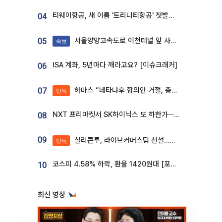
티웨이항공, 새 이름 '트리니티항공' 첫발…SSC 전략 본격화
04
서울양양고속도로 이천터널 앞 사고 발생
05
속보
ISA 계좌, 5년마다 깨라고요? [이슈크래커]
06
하마스 “네타냐후 합의안 거절, 총선 앞두고 시간 끌기”
07
단독
NXT 프리마켓서 SK하이닉스 또 하한가⋯‘11주 거래’에 시초가 왜곡
08
09
실리콘투, 라이브커머스팀 신설…K뷰티 ‘글로벌 판매망’ 확대[K뷰티 라방戰]
단독
코스피 4.58% 하락, 환율 1420원대 [포토]
10
최신 영상