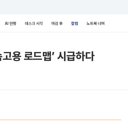
AI 만평
데스크 시각
마감 후
칼럼
노트북 너머
속고용 로드맵’ 시급하다