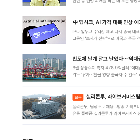
안전 등 인명 피해를 막는 데 모든 행
인프라 확충 계획을 내년도 예산안에 반
中 딥시크, AI 가격 대폭 인상 
IPO 앞두고 수익성 제고 나서 중국 대표
그동안 ‘초저가 전략’으로 미국과 중국
가된다. 블룸버그통신에 따르면 딥시크는
반도체 날개 달고 날았다⋯'역대급
6월 상품수지 흑자 478.9억달러 '역대
위'⋯"유가ㆍ환율 영향 출국자 수 감소" 
급 수출 호조가 매달 이어지면서 6월 
대 기
실리콘투, 라이브커머스팀 
단독
실리콘투, 팀장·PD 채용…방송 기획부
유통 플랫폼 실리콘투가 라이브커머스 전
나섰다. 국내 화장품을 해외 유통망에 공