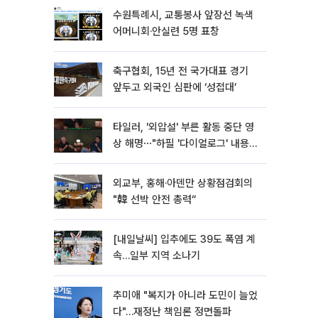
수원특례시, 교통봉사 앞장선 녹색
어머니회·안실련 5명 표창
축구협회, 15년 전 국가대표 경기
앞두고 외국인 심판에 ‘성접대’
타일러, '외압설' 부른 활동 중단 영
상 해명⋯"하필 '다이얼로그' 내용이
라"
외교부, 홍해·아덴만 상황점검회의
"韓 선박 안전 총력“
[내일날씨] 입추에도 39도 폭염 계
속…일부 지역 소나기
추미애 "복지가 아니라 도민이 늘었
다"…재정난 책임론 정면돌파