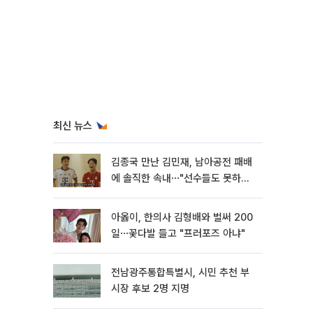
최신 뉴스
김종국 만난 김민재, 남아공전 패배
에 솔직한 속내⋯"선수들도 못하긴
했다"
아옳이, 한의사 김형배와 벌써 200
일⋯꽃다발 들고 "프러포즈 아냐"
전남광주통합특별시, 시민 추천 부
시장 후보 2명 지명