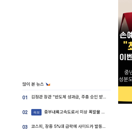
많이 본 뉴스
김정관 장관 “반도체 성과급, 주총 승인 받도록”…상법·자본시장법 개정 시사
01
중부내륙고속도로서 미상 폭발물 발견
02
속보
코스피, 장중 5%대 급락에 사이드카 발동…삼성·SK 동반 폭락
03