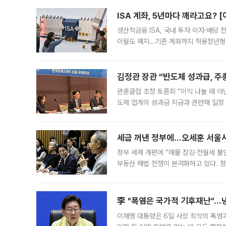
다. 이날 오전
ISA 계좌, 5년마다 깨라고요? 
생산적금융 ISA, 국내 투자 이자·배당
이월도 폐지…기존 계좌까지 적용청년형 
는 5년마다 계좌를 해지하라는 건가요?”
편을
김정관 장관 “반도체 성과급, 
관훈클럽 초청 토론회 “이익 나눌 때 아
도체 업계의 성과급 지급과 관련해 일정
최근 상법·자본시장법 개정으로 기업 지
세금 꺼낸 정부에…오세훈 서울시장
정부 세제 개편에 “매물 잠김·전월세 불
부동산 해법 전쟁이 본격화하고 있다. 
드를 꺼내자 서울시는 전·월세 부담만 
李 "폭염은 국가적 기후재난"…냉
이재명 대통령은 6일 사상 최악의 폭염