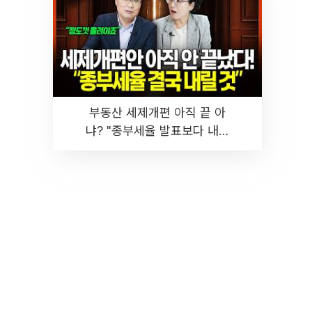
부동산 세제개편 아직 끝 아
냐? "종부세율 발표보다 내릴
것" 장기거주·양도세 전망 I 집
땅지성 I 김인만, 진미윤