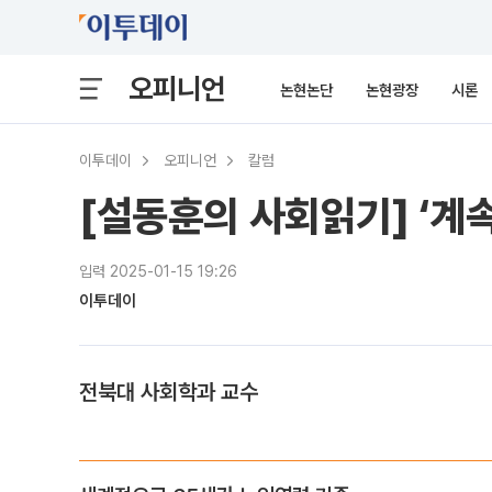
오피니언
논현논단
논현광장
시론
이투데이
오피니언
칼럼
[설동훈의 사회읽기] ‘계
입력 2025-01-15 19:26
이투데이
전북대 사회학과 교수