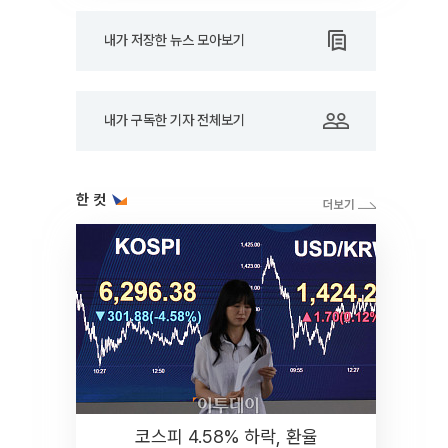
내가 저장한 뉴스 모아보기
내가 구독한 기자 전체보기
한 컷
코스피 4.58% 하락, 환율