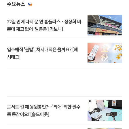
주요뉴스
22일 만에 다시 문 연 홈플러스…정상화 바
쁜데 재고 없어 ‘발동동’[가보니]
입추매직 '불발', 처서매직은 올까요? [해
시태그]
콘서트 갈 때 응원봉만?⋯'최애' 위한 필수
품 등장이오! [솔드아웃]