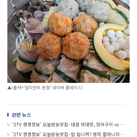
▲(출처='일미만두 본점' 네이버 플레이스)
관련 뉴스
'2TV 생생정보' 오늘방송맛집- 대결 맛대맛, 장어구이 vs 장어탕 맛집 '시○○'
'2TV 생생정보' 오늘방송맛집- 밥 됩니까? 영자 할머니의 도토리묵 맛집 '할○○'