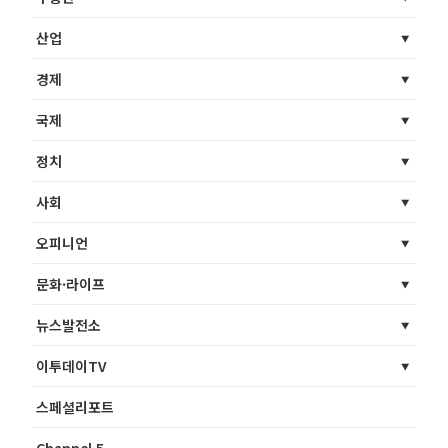
산업
경제
국제
정치
사회
오피니언
문화·라이프
뉴스발전소
이투데이TV
스페셜리포트
Channel 5