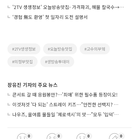
'2TV 생생정보' 오늘방송맛집- 가격파괴, 해물 칼국수→해물 두부 전골이 단돈 6000원대? '산○'
‘경험 無도 환영’ 첫 일자리 도전 설명서
#2TV생생정보
#오늘방송맛집
#고수의부엌
#의정부맛집
#생방송투데이
장유진 기자의 주요 뉴스
콘서트 갈 때 응원봉만?⋯'최애' 위한 필수품 등장이오!
이것저것 '다 되는' 스트레이 키즈⋯"안전한 선택지? 도전이 재밌죠"
나우즈, 올여름 물들일 '제로섹시'의 맛⋯"모두 '입덕'시킬 것"
0
0
0
0