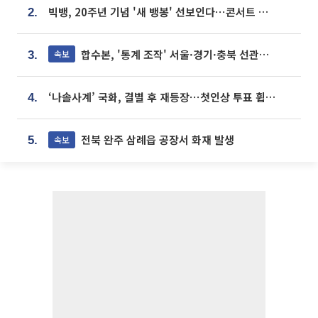
빅뱅, 20주년 기념 '새 뱅봉' 선보인다⋯콘서트 앞두고 팝업 개최
2.
합수본, '통계 조작' 서울·경기·충북 선관위 등 추가 압수수색
속보
3.
‘나솔사계’ 국화, 결별 후 재등장⋯첫인상 투표 휩쓸고 ‘인기녀’ 등극
4.
전북 완주 삼례읍 공장서 화재 발생
속보
5.