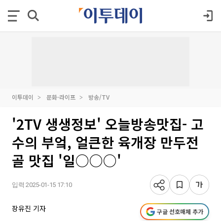
이투데이
문화·라이프
방송/TV
'2TV 생생정보' 오늘방송맛집- 고
수의 부엌, 얼큰한 육개장 만두전
골 맛집 '일○○○'
입력 2025-01-15 17:10
장유진 기자
구글 선호매체 추가