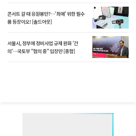
콘서트 갈 때 응원봉만?⋯'최애' 위한 필수
품 등장이오! [솔드아웃]
서울시, 정부에 정비사업 규제 완화 '건
의'⋯국토부 "협의 중" 입장만 [종합]