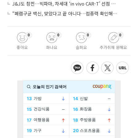
J&J도 참전…빅파마, 차세대 ‘in vivo CAR-T’ 선점 경쟁 본격화
“폐렴구균 백신, 맞았다고 끝 아니다…접종력 확인해야”
0
0
0
0
좋아요
화나요
슬퍼요
추가취재 원해요