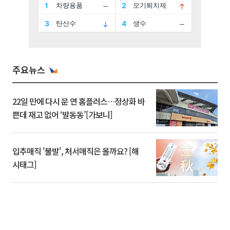
주요뉴스
22일 만에 다시 문 연 홈플러스…정상화 바
쁜데 재고 없어 ‘발동동’[가보니]
입추매직 '불발', 처서매직은 올까요? [해
시태그]