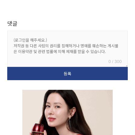
댓글
0 / 300