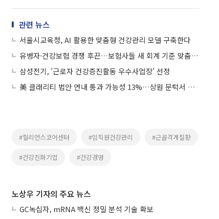
관련 뉴스
서울시교육청, AI 활용한 맞춤형 건강관리 모델 구축한다
유병자·건강보험 경쟁 후끈…보험사들 새 회계 기준 맞춤 전략
삼성전기, '근로자 건강증진활동 우수사업장' 선정
美 클래리티 법안 연내 통과 가능성 13%…상원 문턱서 제동
#힐리언스코어센터
#임직원건강관리
#근골격계질환
#건강친화기업
#건강경영
노상우 기자의 주요 뉴스
GC녹십자, mRNA 백신 정밀 분석 기술 확보