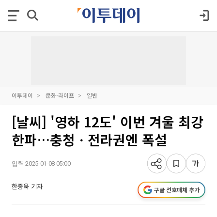
이투데이
문화·라이프
일반
[날씨] '영하 12도' 이번 겨울 최강
한파…충청ㆍ전라권엔 폭설
입력 2025-01-08 05:00
한종욱 기자
구글 선호매체 추가