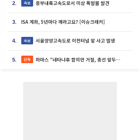
중부내륙고속도로서 미상 폭발물 발견
속보
2.
ISA 계좌, 5년마다 깨라고요? [이슈크래커]
3.
서울양양고속도로 이천터널 앞 사고 발생
속보
4.
하마스 “네타냐후 합의안 거절, 총선 앞두고 시간 끌기”
단독
5.