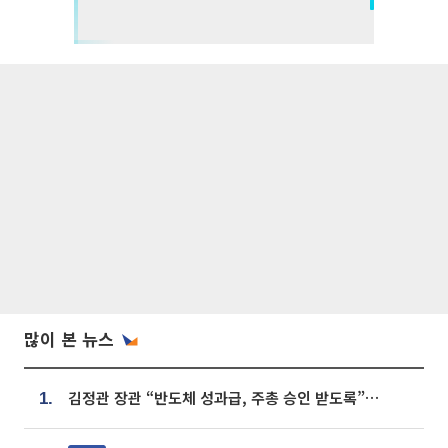
많이 본 뉴스
김정관 장관 “반도체 성과급, 주총 승인 받도록”…상법·자본시장법 개정 시사
1.