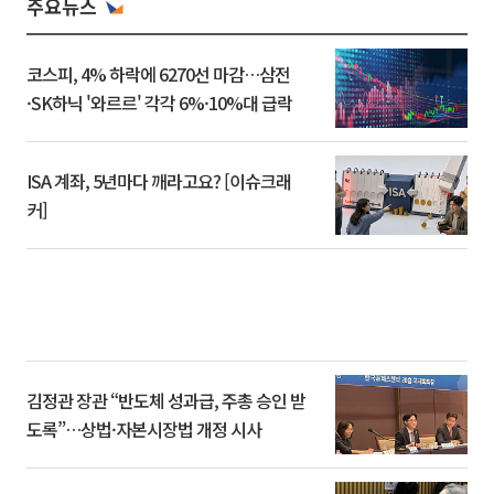
주요뉴스
코스피, 4% 하락에 6270선 마감…삼전
·SK하닉 '와르르' 각각 6%·10%대 급락
ISA 계좌, 5년마다 깨라고요? [이슈크래
커]
김정관 장관 “반도체 성과급, 주총 승인 받
도록”…상법·자본시장법 개정 시사