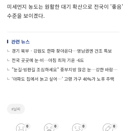
미세먼지 농도는 원활한 대기 확산으로 전국이 '좋음'
수준을 보이겠다.
관련 뉴스
경기 북부ㆍ강원도 한파 찾아온다…영남권엔 건조 특보
전국 곳곳에 눈·비…아침 최저 기온 -6도
"눈길·빙판길 조심하세요" 중부지방 많은 눈…강한 바람도 주의
‘아파도 집에서 늙고 싶어…’ 고령 가구 40%가 노후 주택
#날씨
0
0
0
0