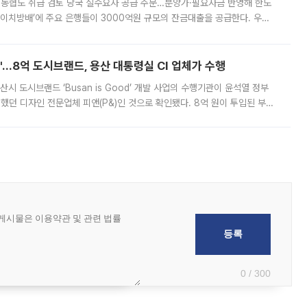
리·농협도 취급 검토 당국 실수요자 공급 주문…분양가·필요자금 반영해 한도
에이치방배’에 주요 은행들이 3000억원 규모의 잔금대출을 공급한다. 우리
하고 있어 향후 공급 규모가 늘어날 전망이다. 7일 금융권에 따르면 KB국
od'…8억 도시브랜드, 용산 대통령실 CI 업체가 수행
시 도시브랜드 ‘Busan is Good’ 개발 사업의 수행기관이 윤석열 정부
여했던 디자인 전문업체 피앤(P&)인 것으로 확인됐다. 8억 원이 투입된 부산
 부족과 디자인 정체성 논란에 휩싸였던 만큼, 사업 선정 과정과 결과물에
0 / 300