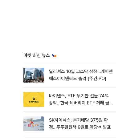
마켓 최신 뉴스
딜리셔스 10일 코스닥 상장…케이앤
에스아이앤씨도 출격 [주간IPO]
바이낸스, ETF 무기한 선물 74%
장악…한국 레버리지 ETF 거래 급
증 [e가상자산]
SK하이닉스, 분기배당 375원 확
정…주주환원책 9월로 앞당겨 발표