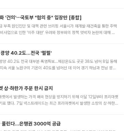
리는 공연장. 응원봉만큼이나 눈에 띄는 게 있습니다. 공연이 시작되기
 '건의'⋯국토부 "협의 중" 입장만 [종합]
급 부족 원인진단 및 대책 관련 브리핑 서울시가 재개발·재건축을 통한 주택
비사업으로 인한 '이주 대란' 우려와 정부와의 정책 엇박자 논란에 대해 정
실장은 2031년까지 31만 가구 착공 목표에 차질이 없다는 입장이나,
·광양 40.2도…전국 '펄펄'
·광양 40.2도 전국 대부분 폭염특보…체감온도도 곳곳 38도 넘어 8일 동해
지속 서울 노원구의 기온이 40도를 넘어선 데 이어 경기 하남과 전남 광양
. 전국 대부분 지역에 폭염특보가 내려진 가운데 곳곳에서 39~40도 안팎
켓 상·하한가 주문 한시 금지
마켓에서 발생하는 가격 왜곡 현상을 방지하기 위해 이달 12일부터 프리마켓
기로 했다. 7일 넥스트레이드는 최근 프리마켓에서 발생한 소량의 상·하한
, 주문 오류로 인한 가격 급등락을 최소화하기 위한 비상 대응방안을 발표
 풀린다…은행권 3000억 공급