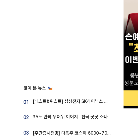
많이 본 뉴스
[베스트&워스트] 삼성전자·SK하이닉스 밀린 한 주…상상인증권은 85% 급등
01
35도 안팎 무더위 이어져…전국 곳곳 소나기 [오늘 날씨]
02
03
[주간증시전망] 다음주 코스피 6000~7000⋯“外人 수급은 정책이 변수”