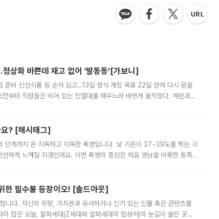
…정상화 바쁜데 재고 없어 ‘발동동’[가보니]
준비 신선식품 등 순차 입고…13일 정식 개장 목표 22일 만에 다시 문을
오전부터 직원들은 비어 있는 진열대를 채우느라 바쁘게 움직였다. 계란과
리를 잡기 시작했지만, 매장 곳곳엔 여전히 텅 빈 매대가 먼저 눈에 들어왔
까요? [해시태그]
’의 단계까지 온 지독하고 지독한 폭염입니다. 낮 기온이 37~39도를 찍는 극
 선선하게 느껴질 지경인데요. 이번 폭염의 중심은 처음 영남을 비롯한 동쪽
 북서풍이 산맥을 넘어 영남 쪽으로 내려오면서 뜨겁고 건조해졌는데요.
 위한 필수품 등장이오! [솔드아웃]
합니다. 자신의 취향, 가치관과 유사하거나 인기 있는 인물 혹은 콘텐츠를
'가 자리 잡은 오늘, 잘파세대(Z세대와 알파세대의 합성어)의 눈길이 쏠린 곳은