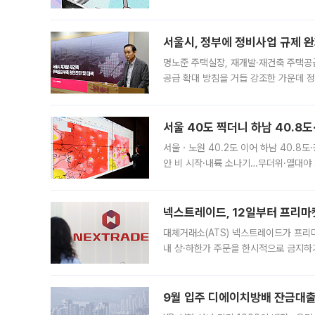
어디일까요? 아이돌 콘서트 시작을 기다
서울시, 정부에 정비사업 규제 완화
명노준 주택실장, 재개발·재건축 주택공
공급 확대 방침을 거듭 강조한 가운데 정
면 반박하고 나섰다. 명노준 서울시 주택
서울 40도 찍더니 하남 40.8도
서울ㆍ노원 40.2도 이어 하남 40.8도
안 비 시작·내륙 소나기…무더위·열대야 
에서도 40도를 웃도는 기온이 관측됐다
의 극심한
넥스트레이드, 12일부터 프리마
대체거래소(ATS) 넥스트레이드가 프리
내 상·하한가 주문을 한시적으로 금지하
가 체결 사례와 관련해 설명자료를 내고
9월 입주 디에이치방배 잔금대출