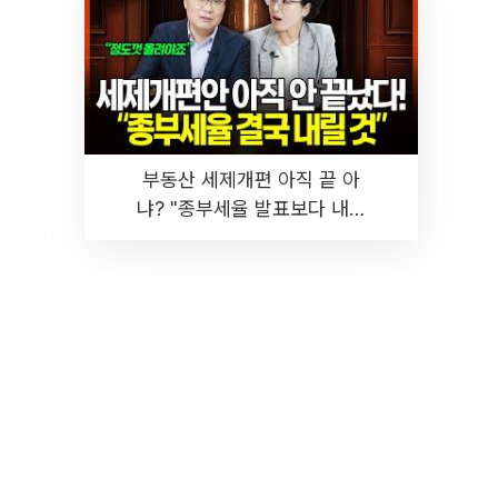
부동산 세제개편 아직 끝 아
냐? "종부세율 발표보다 내릴
것" 장기거주·양도세 전망 I 집
땅지성 I 김인만, 진미윤