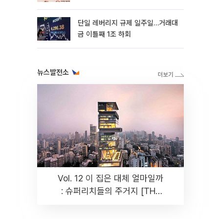
까지 튼튼”
단일 레버리지 규제 일주일…거래대
금 이틀째 1조 하회
뉴스발전소
Vol. 12 이 집은 대체 얼마일까
: 슈퍼리치들의 주거지 [THE
RARE]