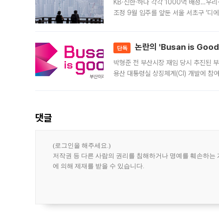
KB·신한·하나 각각 1000억 배정…우
조정 9월 입주를 앞둔 서울 서초구 ‘디
은행과 NH농협은행도 대출 취급을 검토
민은행
논란의 'Busan is Go
단독
박형준 전 부산시장 재임 당시 추진된 부산
용산 대통령실 상징체계(CI) 개발에 참
도시브랜드 사업이 공개 이후 시민 공감
댓글