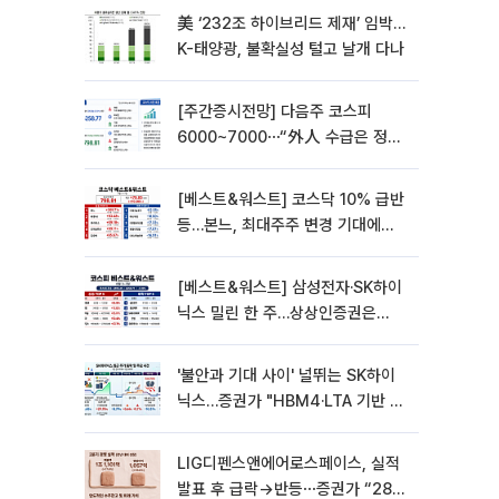
美 ‘232조 하이브리드 제재’ 임박…
K-태양광, 불확실성 털고 날개 다나
[주간증시전망] 다음주 코스피
6000~7000⋯“外人 수급은 정책
이 변수”
[베스트&워스트] 코스닥 10% 급반
등…본느, 최대주주 변경 기대에
270% 폭등
[베스트&워스트] 삼성전자·SK하이
닉스 밀린 한 주…상상인증권은
85% 급등
'불안과 기대 사이' 널뛰는 SK하이
닉스…증권가 "HBM4·LTA 기반 펀
터멘털 견고"
LIG디펜스앤에어로스페이스, 실적
발표 후 급락→반등⋯증권가 “28년