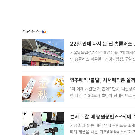
주요 뉴스
22일 만에 다시 문 연 홈플러스
서울월드컵경기장점 67명 출근해 재개점 
연 홈플러스 서울월드컵경기장점. 7일 
우유, 과일 같은 신선식품이 차근차근 자
입추매직 '불발', 처서매직은 올
“와 이제 시원한 거 같아” 단체 ‘뇌손상
한 더위 속 30도대 초반이 상대적으로
지역에 있었습니다. 7월 말에는 서풍과
콘서트 갈 때 응원봉만?⋯'최애'
지금 화제 되는 패션·뷰티 트렌드를 소개
따라 제품을 사는 '디토(Ditto) 소비