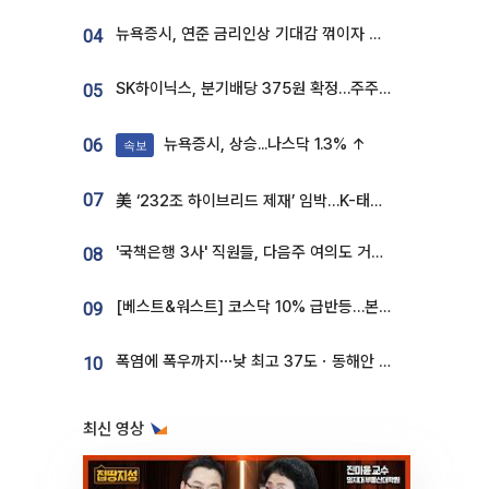
뉴욕증시, 연준 금리인상 기대감 꺾이자 상승...S&P500 사상 최고치 [종합]
04
SK하이닉스, 분기배당 375원 확정…주주환원책 9월로 앞당겨 발표
05
뉴욕증시, 상승...나스닥 1.3% ↑
06
속보
07
美 ‘232조 하이브리드 제재’ 임박…K-태양광, 불확실성 털고 날개 다나
'국책은행 3사' 직원들, 다음주 여의도 거리 나서는 까닭은
08
[베스트&워스트] 코스닥 10% 급반등…본느, 최대주주 변경 기대에 270% 폭등
09
폭염에 폭우까지⋯낮 최고 37도ㆍ동해안 강한 비 [날씨]
10
최신 영상