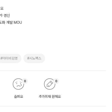
디오
가 경신
도화 개발 MOU
#아이비김영
#시노펙스
0
0
슬퍼요
추가취재 원해요