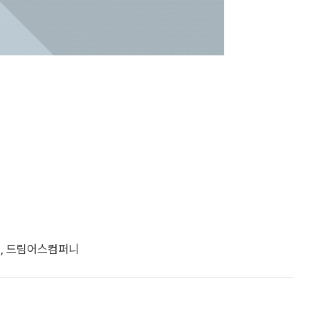
영, 드림어스컴퍼니