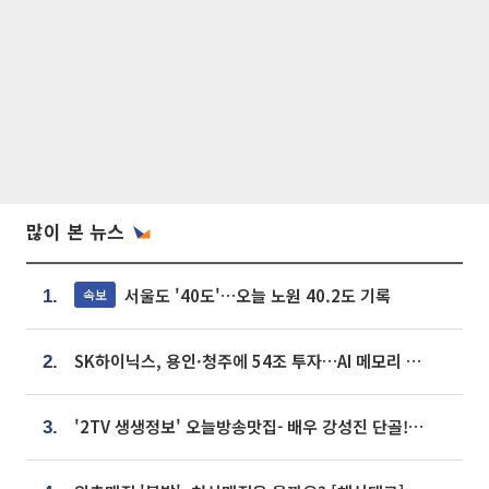
많이 본 뉴스
서울도 '40도'…오늘 노원 40.2도 기록
속보
1.
SK하이닉스, 용인·청주에 54조 투자…AI 메모리 생산기지 키운다
2.
'2TV 생생정보' 오늘방송맛집- 배우 강성진 단골! 쌀국수ㆍ푸팟퐁 커리 맛집 '블○○○'
3.