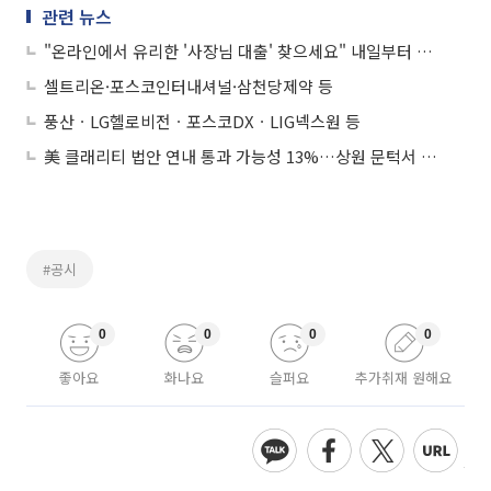
관련 뉴스
"온라인에서 유리한 '사장님 대출' 찾으세요" 내일부터 소상공인 대출 비교공시 개시
셀트리온·포스코인터내셔널·삼천당제약 등
풍산ㆍLG헬로비전ㆍ포스코DXㆍLIG넥스원 등
美 클래리티 법안 연내 통과 가능성 13%…상원 문턱서 제동
#공시
0
0
0
0
좋아요
화나요
슬퍼요
추가취재 원해요