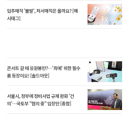
입추매직 '불발', 처서매직은 올까요? [해
시태그]
콘서트 갈 때 응원봉만?⋯'최애' 위한 필수
품 등장이오! [솔드아웃]
서울시, 정부에 정비사업 규제 완화 '건
의'⋯국토부 "협의 중" 입장만 [종합]