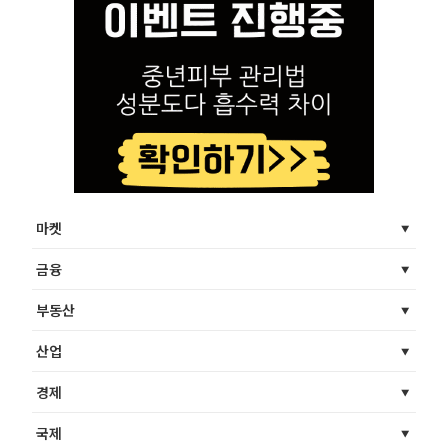
마켓
금융
부동산
산업
경제
국제