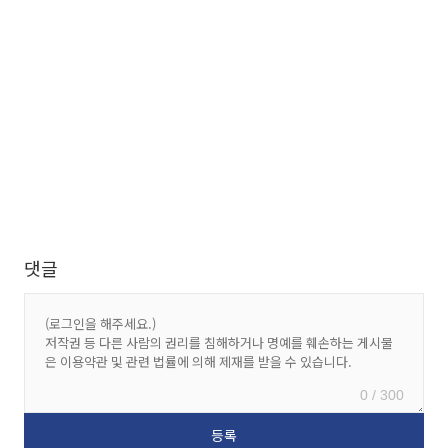
댓글
0 / 300