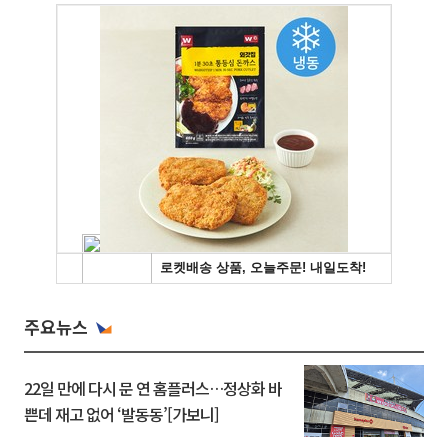
주요뉴스
22일 만에 다시 문 연 홈플러스…정상화 바
쁜데 재고 없어 ‘발동동’[가보니]