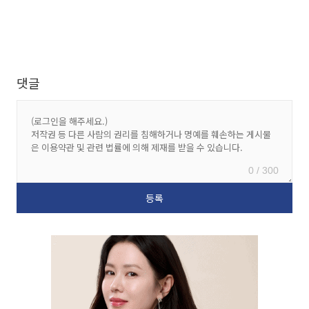
댓글
0 / 300