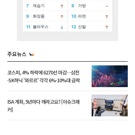
주요뉴스
코스피, 4% 하락에 6270선 마감…삼전
·SK하닉 '와르르' 각각 6%·10%대 급락
ISA 계좌, 5년마다 깨라고요? [이슈크래
커]