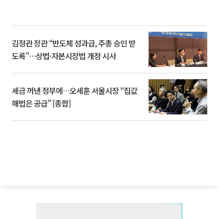
김정관 장관 “반도체 성과급, 주총 승인 받
도록”…상법·자본시장법 개정 시사
세금 꺼낸 정부에…오세훈 서울시장 “집값
해법은 공급” [종합]