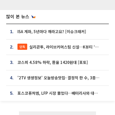
많이 본 뉴스
ISA 계좌, 5년마다 깨라고요? [이슈크래커]
1.
실리콘투, 라이브커머스팀 신설…K뷰티 ‘글로벌 판매망’ 확대[K뷰티 라방戰]
단독
2.
코스피 4.58% 하락, 환율 1420원대 [포토]
3.
'2TV 생생정보' 오늘방송맛집- 결정적 한 수, 3종 메밀면! 메밀 소바 맛집 '의○○○○'
4.
포스코퓨처엠, LFP 시장 뚫었다…배터리사와 대규모 장기 공급 합의
5.