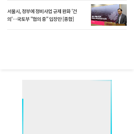
서울시, 정부에 정비사업 규제 완화 '건
의'⋯국토부 "협의 중" 입장만 [종합]