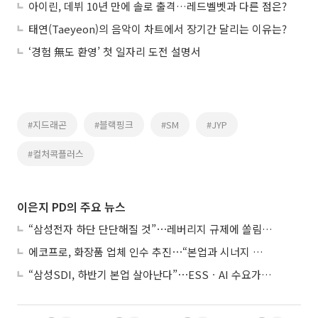
아이린, 데뷔 10년 만에 솔로 출격…레드벨벳과 다른 점은?
태연(Taeyeon)의 음악이 차트에서 장기간 달리는 이유는?
‘경험 無도 환영’ 첫 일자리 도전 설명서
#지드래곤
#블랙핑크
#SM
#JYP
#컬처콕플러스
이은지 PD의 주요 뉴스
“삼성전자 하단 단단해질 것”⋯레버리지 규제에 쏠림 완화
에코프로, 화장품 업체 인수 추진⋯“본업과 시너지 부족”
“삼성SDI, 하반기 본업 살아난다”⋯ESSㆍAI 수요가 견인