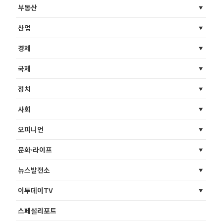
부동산
산업
경제
국제
정치
사회
오피니언
문화·라이프
뉴스발전소
이투데이TV
스페셜리포트