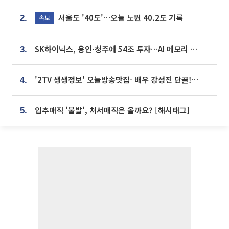
서울도 '40도'…오늘 노원 40.2도 기록
속보
2.
SK하이닉스, 용인·청주에 54조 투자…AI 메모리 생산기지 키운다
3.
'2TV 생생정보' 오늘방송맛집- 배우 강성진 단골! 쌀국수ㆍ푸팟퐁 커리 맛집 '블○○○'
4.
입추매직 '불발', 처서매직은 올까요? [해시태그]
5.