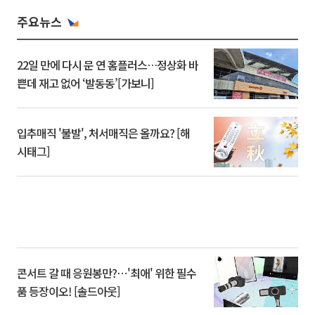
주요뉴스
22일 만에 다시 문 연 홈플러스…정상화 바
쁜데 재고 없어 ‘발동동’[가보니]
입추매직 '불발', 처서매직은 올까요? [해
시태그]
콘서트 갈 때 응원봉만?⋯'최애' 위한 필수
품 등장이오! [솔드아웃]