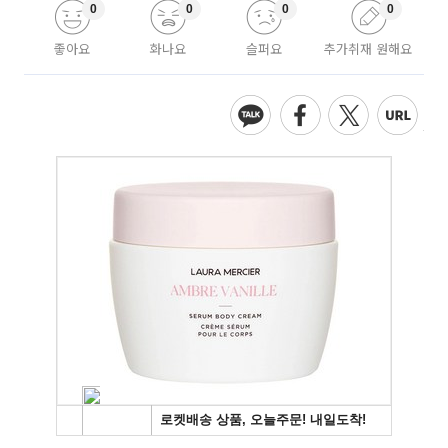
0
0
0
0
좋아요
화나요
슬퍼요
추가취재 원해요