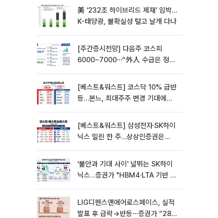
美 ‘232조 하이브리드 제재’ 임박…
K-태양광, 불확실성 털고 날개 다나
[주간증시전망] 다음주 코스피
6000~7000⋯“外人 수급은 정책
이 변수”
[베스트&워스트] 코스닥 10% 급반
등…본느, 최대주주 변경 기대에
270% 폭등
[베스트&워스트] 삼성전자·SK하이
닉스 밀린 한 주…상상인증권은
85% 급등
'불안과 기대 사이' 널뛰는 SK하이
닉스…증권가 "HBM4·LTA 기반 펀
터멘털 견고"
LIG디펜스앤에어로스페이스, 실적
발표 후 급락→반등⋯증권가 “28년