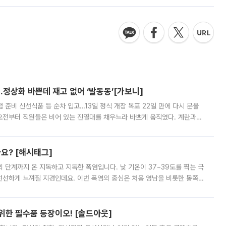
…정상화 바쁜데 재고 없어 ‘발동동’[가보니]
준비 신선식품 등 순차 입고…13일 정식 개장 목표 22일 만에 다시 문을
오전부터 직원들은 비어 있는 진열대를 채우느라 바쁘게 움직였다. 계란과
리를 잡기 시작했지만, 매장 곳곳엔 여전히 텅 빈 매대가 먼저 눈에 들어왔
까요? [해시태그]
’의 단계까지 온 지독하고 지독한 폭염입니다. 낮 기온이 37~39도를 찍는 극
 선선하게 느껴질 지경인데요. 이번 폭염의 중심은 처음 영남을 비롯한 동쪽
 북서풍이 산맥을 넘어 영남 쪽으로 내려오면서 뜨겁고 건조해졌는데요.
 위한 필수품 등장이오! [솔드아웃]