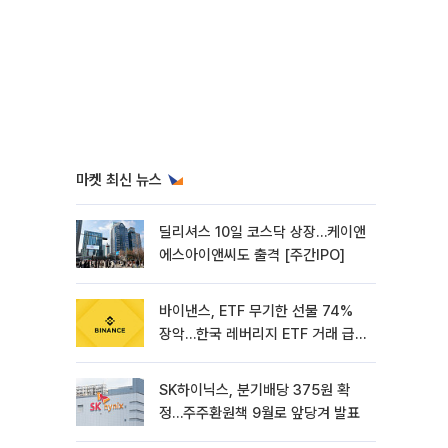
마켓 최신 뉴스
딜리셔스 10일 코스닥 상장…케이앤
에스아이앤씨도 출격 [주간IPO]
바이낸스, ETF 무기한 선물 74%
장악…한국 레버리지 ETF 거래 급
증 [e가상자산]
SK하이닉스, 분기배당 375원 확
정…주주환원책 9월로 앞당겨 발표