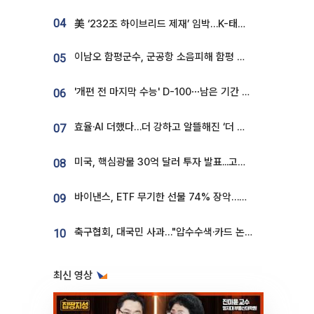
04
美 ‘232조 하이브리드 제재’ 임박…K-태양광, 불확실성 털고 날개 다나
이남오 함평군수, 군공항 소음피해 함평 보상 요구
05
'개편 전 마지막 수능' D-100⋯남은 기간 성적 올릴 전략은
06
효율·AI 더했다…더 강하고 알뜰해진 ‘더 뉴 그랜저 하이브리드’ [ET의 모빌리티]
07
미국, 핵심광물 30억 달러 투자 발표...고려아연 대미투자 언급
08
바이낸스, ETF 무기한 선물 74% 장악…한국 레버리지 ETF 거래 급증 [e가상자산]
09
축구협회, 대국민 사과…"압수수색·카드 논란 사죄, 강도 높은 쇄신"
10
최신 영상