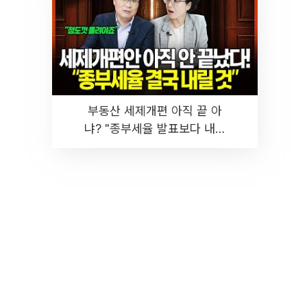
부동산 세제개편 아직 끝 아
냐? "종부세율 발표보다 내릴
것" 장기거주·양도세 전망 I 집
땅지성 I 김인만, 진미윤