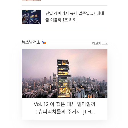
까지 튼튼”
단일 레버리지 규제 일주일…거래대
금 이틀째 1조 하회
뉴스발전소
Vol. 12 이 집은 대체 얼마일까
: 슈퍼리치들의 주거지 [THE
RARE]