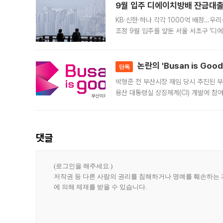
9월 입주 디에이치방배 잔금대출
KB·신한·하나 각각 1000억 배정…우
조정 9월 입주를 앞둔 서울 서초구 ‘디
은행과 NH농협은행도 대출 취급을 검토
민은행
논란의 'Busan is Go
단독
박형준 전 부산시장 재임 당시 추진된 부산
용산 대통령실 상징체계(CI) 개발에 참
도시브랜드 사업이 공개 이후 시민 공감
댓글