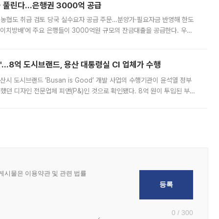
 풀린다…은행권 3000억 공급
리·농협도 취급 검토 당국 실수요자 공급 주문…분양가·필요자금 반영해 한도
에이치방배’에 주요 은행들이 3000억원 규모의 잔금대출을 공급한다. 우리
하고 있어 향후 공급 규모가 늘어날 전망이다. 7일 금융권에 따르면 KB국
od'…8억 도시브랜드, 용산 대통령실 CI 업체가 수행
시 도시브랜드 ‘Busan is Good’ 개발 사업의 수행기관이 윤석열 정부
여했던 디자인 전문업체 피앤(P&)인 것으로 확인됐다. 8억 원이 투입된 부산
 부족과 디자인 정체성 논란에 휩싸였던 만큼, 사업 선정 과정과 결과물에
0 / 300