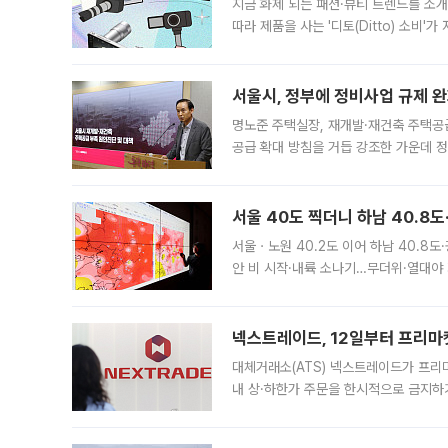
지금 화제 되는 패션·뷰티 트렌드를 소개
따라 제품을 사는 '디토(Ditto) 소비
어디일까요? 아이돌 콘서트 시작을 기다
서울시, 정부에 정비사업 규제 완화
명노준 주택실장, 재개발·재건축 주택공
공급 확대 방침을 거듭 강조한 가운데 정
면 반박하고 나섰다. 명노준 서울시 주택
서울 40도 찍더니 하남 40.8도
서울ㆍ노원 40.2도 이어 하남 40.8도
안 비 시작·내륙 소나기…무더위·열대야 
에서도 40도를 웃도는 기온이 관측됐다
의 극심한
넥스트레이드, 12일부터 프리마
대체거래소(ATS) 넥스트레이드가 프리
내 상·하한가 주문을 한시적으로 금지하
가 체결 사례와 관련해 설명자료를 내고