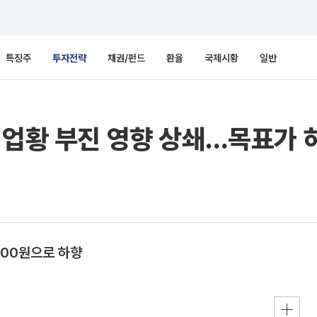
특징주
투자전략
채권/펀드
환율
국제시황
일반
 업황 부진 영향 상쇄…목표가 
000원으로 하향