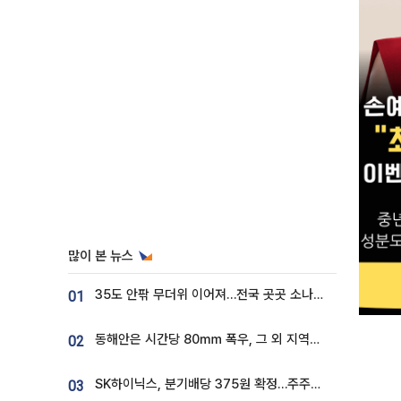
많이 본 뉴스
35도 안팎 무더위 이어져…전국 곳곳 소나기 [오늘 날씨]
01
동해안은 시간당 80㎜ 폭우, 그 외 지역은 폭염…‘극과 극 날씨’
02
SK하이닉스, 분기배당 375원 확정…주주환원책 9월로 앞당겨 발표
03