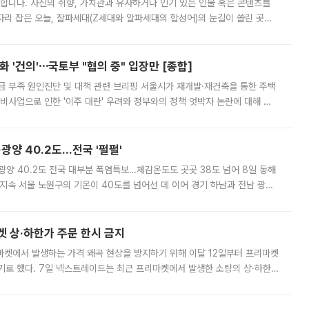
합니다. 자신의 취향, 가치관과 유사하거나 인기 있는 인물 혹은 콘텐츠를
'가 자리 잡은 오늘, 잘파세대(Z세대와 알파세대의 합성어)의 눈길이 쏠린 곳은
리는 공연장. 응원봉만큼이나 눈에 띄는 게 있습니다. 공연이 시작되기
 '건의'⋯국토부 "협의 중" 입장만 [종합]
급 부족 원인진단 및 대책 관련 브리핑 서울시가 재개발·재건축을 통한 주택
비사업으로 인한 '이주 대란' 우려와 정부와의 정책 엇박자 논란에 대해 정
실장은 2031년까지 31만 가구 착공 목표에 차질이 없다는 입장이나,
·광양 40.2도…전국 '펄펄'
·광양 40.2도 전국 대부분 폭염특보…체감온도도 곳곳 38도 넘어 8일 동해
지속 서울 노원구의 기온이 40도를 넘어선 데 이어 경기 하남과 전남 광양
. 전국 대부분 지역에 폭염특보가 내려진 가운데 곳곳에서 39~40도 안팎
켓 상·하한가 주문 한시 금지
마켓에서 발생하는 가격 왜곡 현상을 방지하기 위해 이달 12일부터 프리마켓
기로 했다. 7일 넥스트레이드는 최근 프리마켓에서 발생한 소량의 상·하한
, 주문 오류로 인한 가격 급등락을 최소화하기 위한 비상 대응방안을 발표