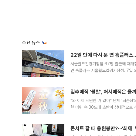
주요 뉴스
22일 만에 다시 문 연 홈플러스
서울월드컵경기장점 67명 출근해 재개점 
연 홈플러스 서울월드컵경기장점. 7일 
우유, 과일 같은 신선식품이 차근차근 자
입추매직 '불발', 처서매직은 올
“와 이제 시원한 거 같아” 단체 ‘뇌손상
한 더위 속 30도대 초반이 상대적으로
지역에 있었습니다. 7월 말에는 서풍과
콘서트 갈 때 응원봉만?⋯'최애'