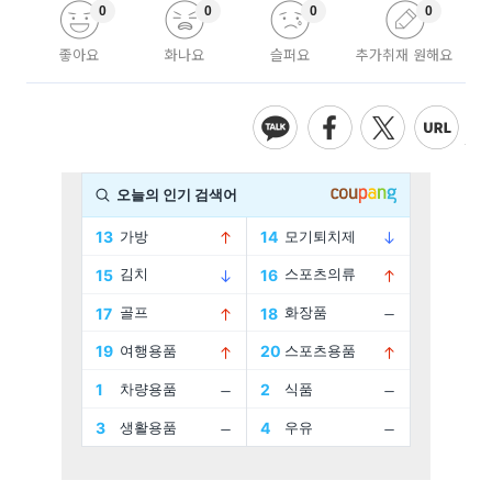
0
0
0
0
좋아요
화나요
슬퍼요
추가취재 원해요