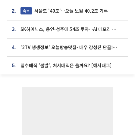
서울도 '40도'…오늘 노원 40.2도 기록
속보
2.
SK하이닉스, 용인·청주에 54조 투자…AI 메모리 생산기지 키운다
3.
'2TV 생생정보' 오늘방송맛집- 배우 강성진 단골! 쌀국수ㆍ푸팟퐁 커리 맛집 '블○○○'
4.
입추매직 '불발', 처서매직은 올까요? [해시태그]
5.