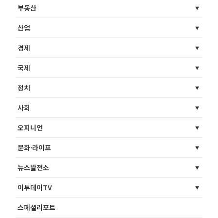
부동산
산업
경제
국제
정치
사회
오피니언
문화·라이프
뉴스발전소
이투데이TV
스페셜리포트