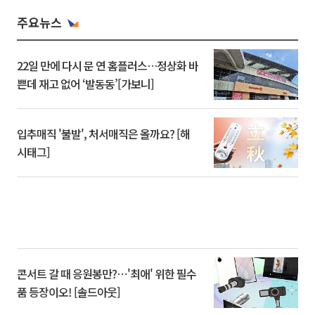
주요뉴스
22일 만에 다시 문 연 홈플러스…정상화 바
쁜데 재고 없어 ‘발동동’[가보니]
입추매직 '불발', 처서매직은 올까요? [해
시태그]
콘서트 갈 때 응원봉만?⋯'최애' 위한 필수
품 등장이오! [솔드아웃]