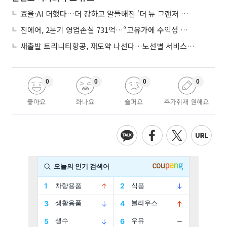
효율·AI 더했다…더 강하고 알뜰해진 ‘더 뉴 그랜저 하이브리드’
진에어, 2분기 영업손실 731억…“고유가에 수익성 악화”
새출발 트리니티항공, 재도약 나선다…노선별 서비스 차별화
0
0
0
0
좋아요
화나요
슬퍼요
추가취재 원해요