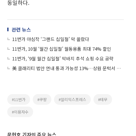
동일하다.
관련 뉴스
11번가 야심작 ‘그랜드 십일절’ 막 올랐다
11번가, 10월 ‘월간 십일절’ 월동용품 최대 74% 할인
11번가, ‘9월 월간 십일절’ 막바지 추석 쇼핑 수요 공략
美 클래리티 법안 연내 통과 가능성 13%…상원 문턱서 제동
#11번가
#쿠팡
#알리익스프레스
#테무
#이용자수
문현호 기자의 주요 뉴스