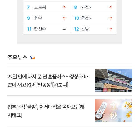
주요뉴스
22일 만에 다시 문 연 홈플러스…정상화 바
쁜데 재고 없어 ‘발동동’[가보니]
입추매직 '불발', 처서매직은 올까요? [해
시태그]