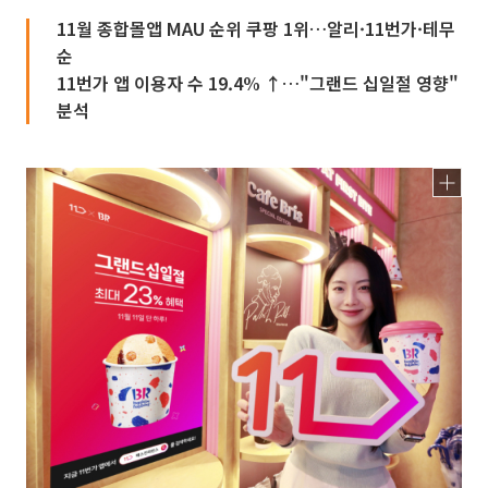
11월 종합몰앱 MAU 순위 쿠팡 1위…알리·11번가·테무
순
11번가 앱 이용자 수 19.4% ↑…"그랜드 십일절 영향"
분석