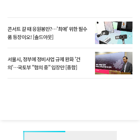
콘서트 갈 때 응원봉만?⋯'최애' 위한 필수
품 등장이오! [솔드아웃]
서울시, 정부에 정비사업 규제 완화 '건
의'⋯국토부 "협의 중" 입장만 [종합]