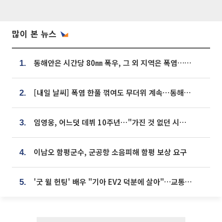
많이 본 뉴스
동해안은 시간당 80㎜ 폭우, 그 외 지역은 폭염…‘극과 극 날씨’
1.
[내일 날씨] 폭염 한풀 꺾여도 무더위 계속⋯동해안 이틀 연속 비
2.
임영웅, 어느덧 데뷔 10주년⋯"가진 것 없던 시절, 내 앞엔 20명의 팬뿐"
3.
이남오 함평군수, 군공항 소음피해 함평 보상 요구
4.
'굿 윌 헌팅' 배우 "기아 EV2 덕분에 살아"…교통사고 후 안전성 극찬
5.