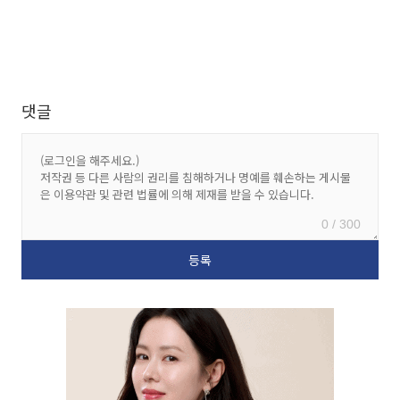
댓글
0 / 300