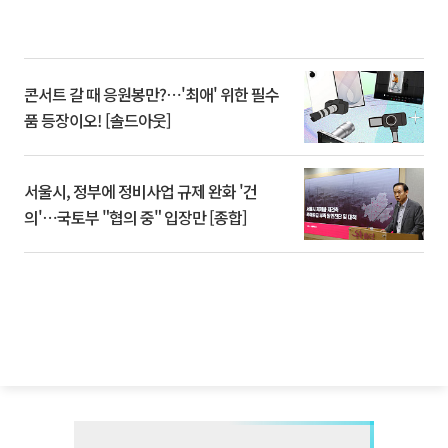
콘서트 갈 때 응원봉만?⋯'최애' 위한 필수
품 등장이오! [솔드아웃]
서울시, 정부에 정비사업 규제 완화 '건
의'⋯국토부 "협의 중" 입장만 [종합]