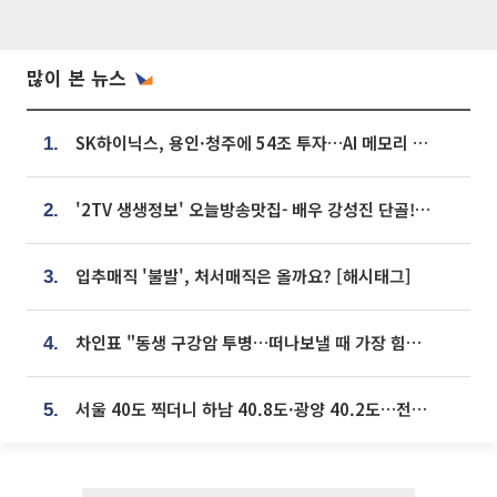
많이 본 뉴스
SK하이닉스, 용인·청주에 54조 투자…AI 메모리 생산기지 키운다
1.
'2TV 생생정보' 오늘방송맛집- 배우 강성진 단골! 쌀국수ㆍ푸팟퐁 커리 맛집 '블○○○'
2.
입추매직 '불발', 처서매직은 올까요? [해시태그]
3.
차인표 "동생 구강암 투병…떠나보낼 때 가장 힘들었다”
4.
서울 40도 찍더니 하남 40.8도·광양 40.2도…전국 '펄펄'
5.