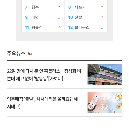
주요뉴스
22일 만에 다시 문 연 홈플러스…정상화 바
쁜데 재고 없어 ‘발동동’[가보니]
입추매직 '불발', 처서매직은 올까요? [해
시태그]