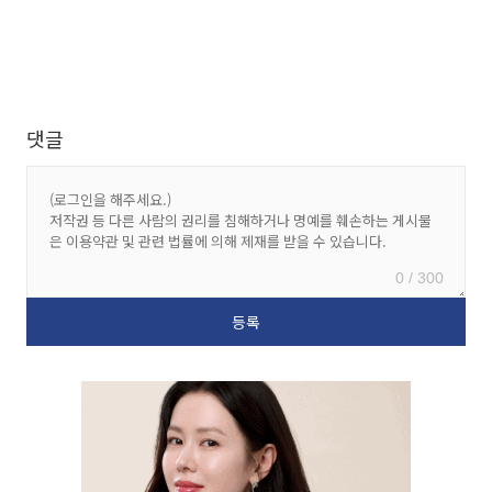
댓글
0 / 300