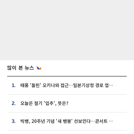
많이 본 뉴스
태풍 '돌핀' 오키나와 접근…일본기상청 경로 업데이트
1.
오늘은 절기 '입추', 뜻은?
2.
빅뱅, 20주년 기념 '새 뱅봉' 선보인다⋯콘서트 앞두고 팝업 개최
3.