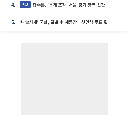
합수본, '통계 조작' 서울·경기·충북 선관위 등 추가 압수수색
속보
4.
‘나솔사계’ 국화, 결별 후 재등장⋯첫인상 투표 휩쓸고 ‘인기녀’ 등극
5.