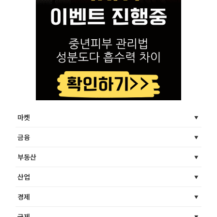
마켓
금융
부동산
산업
경제
국제