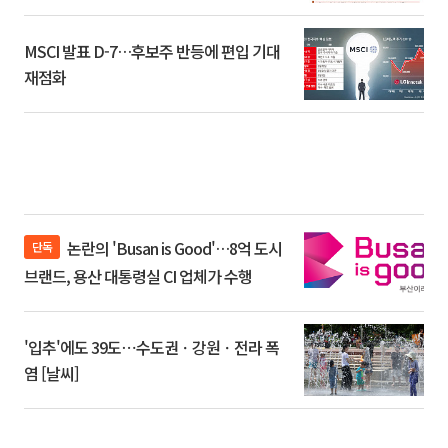
환]
MSCI 발표 D-7…후보주 반등에 편입 기대
재점화
논란의 'Busan is Good'…8억 도시
단독
브랜드, 용산 대통령실 CI 업체가 수행
'입추'에도 39도⋯수도권ㆍ강원ㆍ전라 폭
염 [날씨]