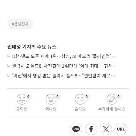
#삼성전자
권태성 기자의 주요 뉴스
D램·낸드 모두 세계 1위…삼성, AI 메모리 '풀라인업'으로 승부
갤럭시 Z 폴드8, 사전판매 144만대 '역대 최대'…7년만에 갤노트10 기록 넘어
'여권'에서 영감 받은 갤럭시 폴드8…"편안함이 새로운 디자인 경쟁력"
0
0
0
0
좋아요
화나요
슬퍼요
추가취재 원해요