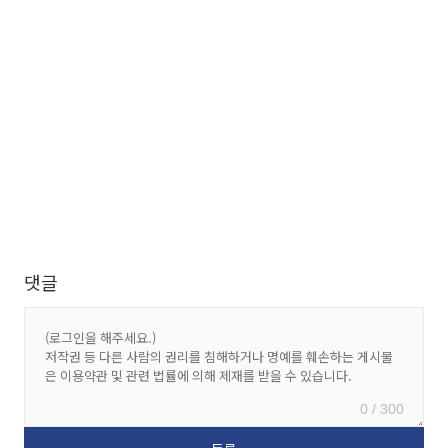
댓글
0 / 300