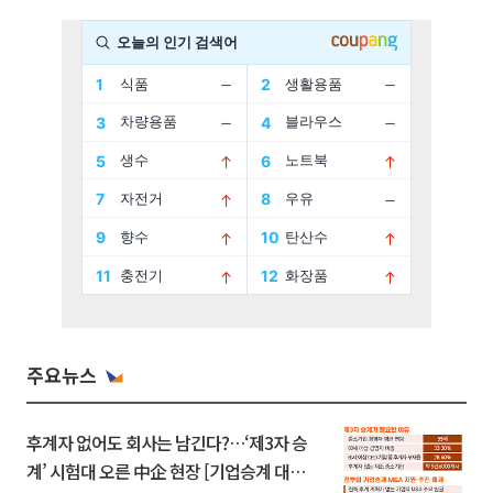
주요뉴스
후계자 없어도 회사는 남긴다?…‘제3자 승
계’ 시험대 오른 中企 현장 [기업승계 대전