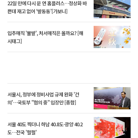
22일 만에 다시 문 연 홈플러스…정상화 바
쁜데 재고 없어 ‘발동동’[가보니]
입추매직 '불발', 처서매직은 올까요? [해
시태그]
서울시, 정부에 정비사업 규제 완화 '건
의'⋯국토부 "협의 중" 입장만 [종합]
서울 40도 찍더니 하남 40.8도·광양 40.2
도…전국 '펄펄'