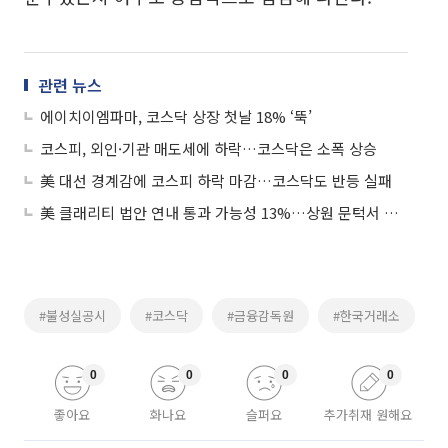
관련 뉴스
에이치이엠파마, 코스닥 상장 첫날 18% ‘뚝’
코스피, 외인·기관 매도세에 하락…코스닥은 소폭 상승
美 대선 경계감에 코스피 하락 마감…코스닥도 반등 실패
美 클래리티 법안 연내 통과 가능성 13%…상원 문턱서 제동
#불성실공시
#코스닥
#금융감독원
#한국거래소
0
0
0
0
좋아요
화나요
슬퍼요
추가취재 원해요