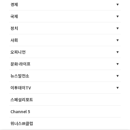
경제
국제
정치
사회
오피니언
문화·라이프
뉴스발전소
이투데이TV
스페셜리포트
Channel 5
위너스IR클럽