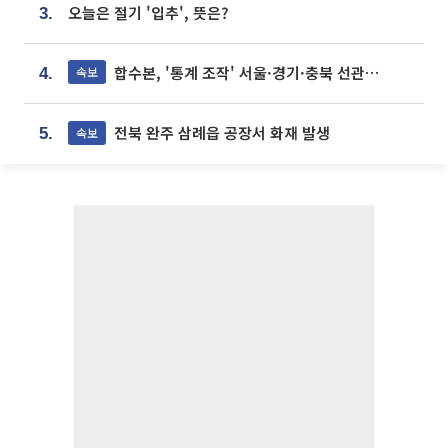
오늘은 절기 '입추', 뜻은?
3.
합수본, '통계 조작' 서울·경기·충북 선관위 등 추가 압수수색
속보
4.
전북 완주 삼례읍 공장서 화재 발생
속보
5.