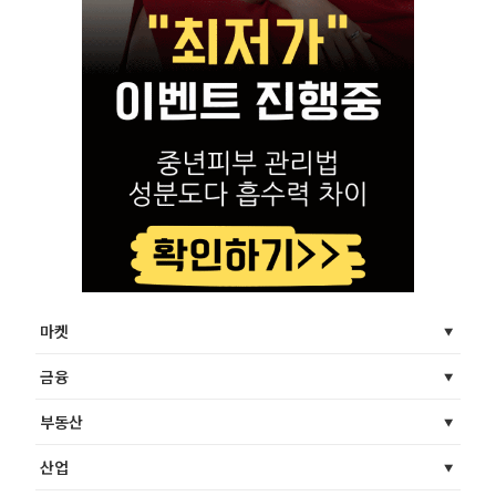
마켓
금융
부동산
산업