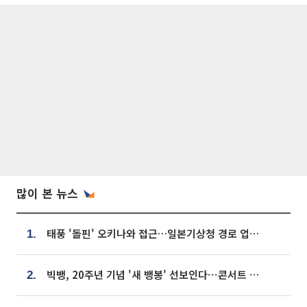
많이 본 뉴스
태풍 '돌핀' 오키나와 접근…일본기상청 경로 업데이트
1.
빅뱅, 20주년 기념 '새 뱅봉' 선보인다⋯콘서트 앞두고 팝업 개최
2.