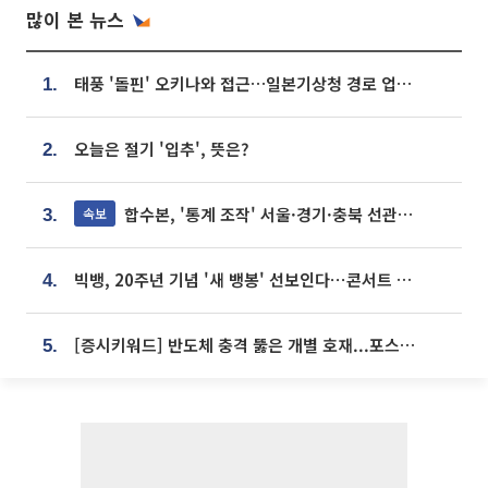
많이 본 뉴스
태풍 '돌핀' 오키나와 접근…일본기상청 경로 업데이트
1.
오늘은 절기 '입추', 뜻은?
2.
합수본, '통계 조작' 서울·경기·충북 선관위 등 추가 압수수색
속보
3.
빅뱅, 20주년 기념 '새 뱅봉' 선보인다⋯콘서트 앞두고 팝업 개최
4.
[증시키워드] 반도체 충격 뚫은 개별 호재...포스코퓨처엠·에코프로·한화솔루션 '눈길'
5.