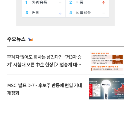
주요뉴스
후계자 없어도 회사는 남긴다?…‘제3자 승
계’ 시험대 오른 中企 현장 [기업승계 대전
환]
MSCI 발표 D-7…후보주 반등에 편입 기대
재점화