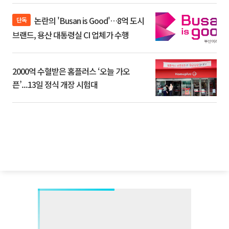
논란의 'Busan is Good'…8억 도시
단독
브랜드, 용산 대통령실 CI 업체가 수행
2000억 수혈받은 홈플러스 ‘오늘 가오
픈’...13일 정식 개장 시험대