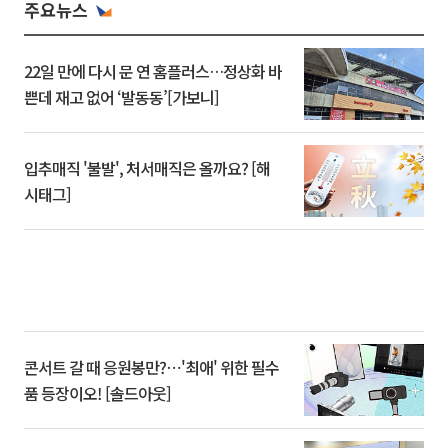
주요뉴스
22일 만에 다시 문 연 홈플러스…정상화 바
쁜데 재고 없어 ‘발동동’[가보니]
입추매직 '불발', 처서매직은 올까요? [해
시태그]
콘서트 갈 때 응원봉만?⋯'최애' 위한 필수
품 등장이오! [솔드아웃]