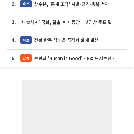
합수본, '통계 조작' 서울·경기·충북 선관위 등 추가 압수수색
속보
2.
‘나솔사계’ 국화, 결별 후 재등장⋯첫인상 투표 휩쓸고 ‘인기녀’ 등극
3.
전북 완주 삼례읍 공장서 화재 발생
속보
4.
논란의 'Busan is Good'…8억 도시브랜드, 용산 대통령실 CI 업체가 수행
단독
5.