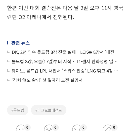
한편 이번 대회 결승전은 다음 달 2일 오후 11시 영국
런던 O2 아레나에서 진행된다.
관련 뉴스
DK, 2년 연속 롤드컵 8강 진출 실패…LCK는 8강서 '내전' 피했다
롤드컵 8강, 오늘(17일)부터 시작…T1·젠지·한화생명 일정은?
웨이보, 롤드컵 LPL 내전서 '스위스 전승' LNG 꺾고 4강 선착…'양대인 매직'
‘경험 無도 환영’ 첫 일자리 도전 설명서
#롤드컵
#리그오브레전드
0
0
0
0