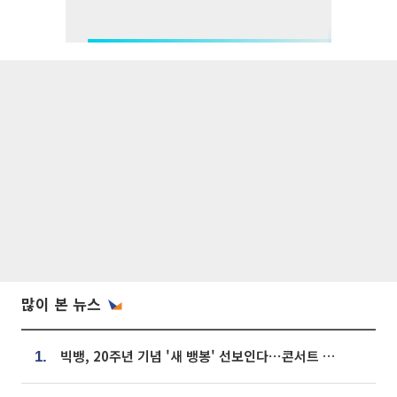
많이 본 뉴스
빅뱅, 20주년 기념 '새 뱅봉' 선보인다⋯콘서트 앞두고 팝업 개최
1.