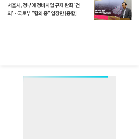
서울시, 정부에 정비사업 규제 완화 '건
의'⋯국토부 "협의 중" 입장만 [종합]