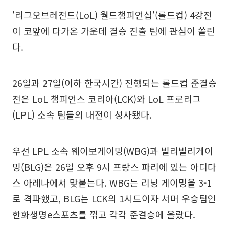
'리그오브레전드(LoL) 월드챔피언십'(롤드컵) 4강전
이 코앞에 다가온 가운데 결승 진출 팀에 관심이 쏠린
다.
26일과 27일(이하 한국시간) 진행되는 롤드컵 준결승
전은 LoL 챔피언스 코리아(LCK)와 LoL 프로리그
(LPL) 소속 팀들의 내전이 성사됐다.
우선 LPL 소속 웨이보게이밍(WBG)과 빌리빌리게이
밍(BLG)은 26일 오후 9시 프랑스 파리에 있는 아디다
스 아레나에서 맞붙는다. WBG는 리닝 게이밍을 3-1
로 격파했고, BLG는 LCK의 1시드이자 서머 우승팀인
한화생명e스포츠를 꺾고 각각 준결승에 올랐다.