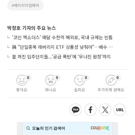
#에이치이엠파마
박정호 기자의 주요 뉴스
'코인 엑소더스' 매달 수천억 해외로, 국내 규제는 빈틈
與 "단일종목 레버리지 ETF 상품성 낮춰야"…배수 조정안도 거론
불 꺼진 입주단지들...‘공급 폭탄’에 ‘무너진 원청’까지
0
0
0
0
좋아요
화나요
슬퍼요
추가취재 원해요