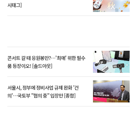
시태그]
콘서트 갈 때 응원봉만?⋯'최애' 위한 필수
품 등장이오! [솔드아웃]
서울시, 정부에 정비사업 규제 완화 '건
의'⋯국토부 "협의 중" 입장만 [종합]