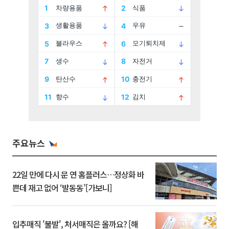
주요뉴스
22일 만에 다시 문 연 홈플러스…정상화 바
쁜데 재고 없어 ‘발동동’[가보니]
입추매직 '불발', 처서매직은 올까요? [해