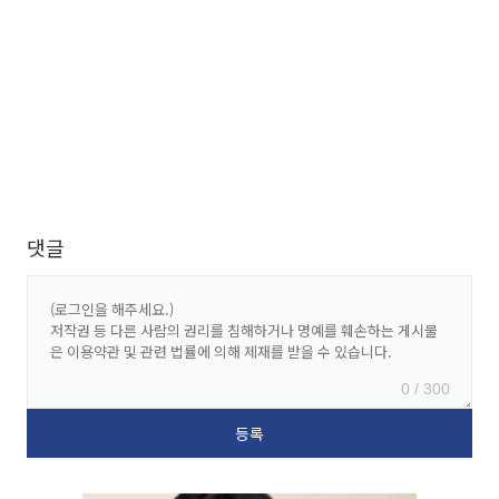
댓글
0 / 300