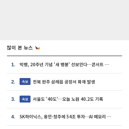
많이 본 뉴스
빅뱅, 20주년 기념 '새 뱅봉' 선보인다⋯콘서트 앞두고 팝업 개최
1.
전북 완주 삼례읍 공장서 화재 발생
속보
2.
서울도 '40도'…오늘 노원 40.2도 기록
속보
3.
SK하이닉스, 용인·청주에 54조 투자…AI 메모리 생산기지 키운다
4.