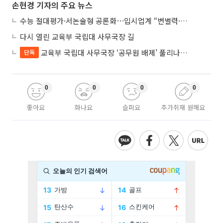
손현경 기자의 주요 뉴스
수능 절대평가·서논술형 공론화⋯입시업계 “변별력·사교육 대책 먼저”
다시 열린 교육부 국립대 사무국장 길
교육부 국립대 사무국장 ‘공무원 배제’ 풀리나…응시자격 다시 열렸다
단독
0
0
0
0
좋아요
화나요
슬퍼요
추가취재 원해요