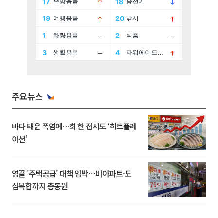
주요뉴스
바다 태운 폭염에…회 한 접시도 ‘히트플레
이션’
영끌 '주택공급' 대책 임박⋯비아파트·도
심복합까지 총동원