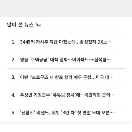
많이 본 뉴스
3445억 자사주 지급 마쳤는데...삼성전자 DX노조, 뒤늦은 '떼쓰기 집회'
1.
영끌 '주택공급' 대책 임박⋯비아파트·도심복합까지 총동원
2.
이란 “호르무즈 새 항로 합의 매우 근접...미국 배상 먼저”
3.
우성빈 기장군수 ‘유튜브 정치’에…국민의힘 군의원들 집단 반발
4.
'전참시' 리센느, 데뷔 '3년 차' 첫 연말 무대 오른다⋯"그동안 섭외 안 와"
5.