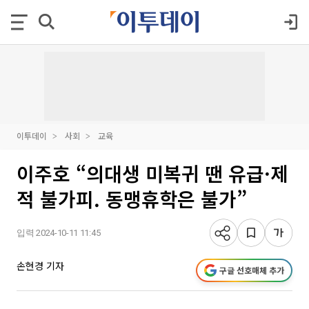
이투데이
사회
교육
이주호 “의대생 미복귀 땐 유급·제
적 불가피. 동맹휴학은 불가”
입력 2024-10-11 11:45
손현경 기자
구글 선호매체 추가