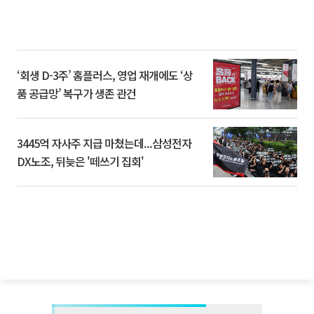
‘회생 D-3주’ 홈플러스, 영업 재개에도 ‘상
품 공급망’ 복구가 생존 관건
3445억 자사주 지급 마쳤는데...삼성전자
DX노조, 뒤늦은 '떼쓰기 집회'