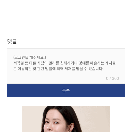
댓글
0 / 300