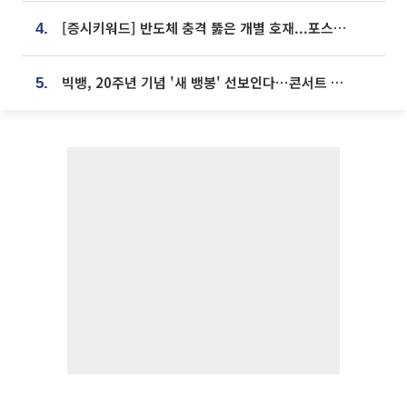
[증시키워드] 반도체 충격 뚫은 개별 호재...포스코퓨처엠·에코프로·한화솔루션 '눈길'
4.
빅뱅, 20주년 기념 '새 뱅봉' 선보인다⋯콘서트 앞두고 팝업 개최
5.