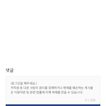
댓글
0 / 300