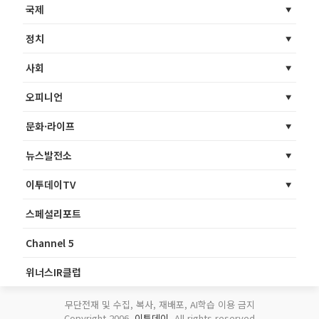
국제
정치
사회
오피니언
문화·라이프
뉴스발전소
이투데이TV
스페셜리포트
Channel 5
위너스IR클럽
무단전재 및 수집, 복사, 재배포, AI학습 이용 금지
Copyright 2006.
이투데이
. All rights reserved