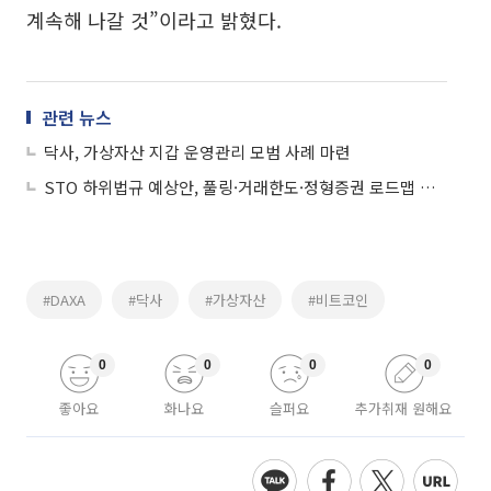
계속해 나갈 것”이라고 밝혔다.
관련 뉴스
닥사, 가상자산 지갑 운영관리 모범 사례 마련
STO 하위법규 예상안, 풀링·거래한도·정형증권 로드맵 제시
#DAXA
#닥사
#가상자산
#비트코인
0
0
0
0
좋아요
화나요
슬퍼요
추가취재 원해요