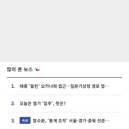
많이 본 뉴스
태풍 '돌핀' 오키나와 접근…일본기상청 경로 업데이트
1.
오늘은 절기 '입추', 뜻은?
2.
합수본, '통계 조작' 서울·경기·충북 선관위 등 추가 압수수색
속보
3.