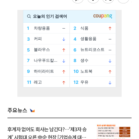
주요뉴스
후계자 없어도 회사는 남긴다?…‘제3자 승
계’ 시험대 오른 中企 현장 [기업승계 대전