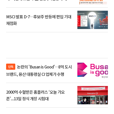
환]
MSCI 발표 D-7…후보주 반등에 편입 기대
재점화
논란의 'Busan is Good'…8억 도시
단독
브랜드, 용산 대통령실 CI 업체가 수행
2000억 수혈받은 홈플러스 ‘오늘 가오
픈’...13일 정식 개장 시험대