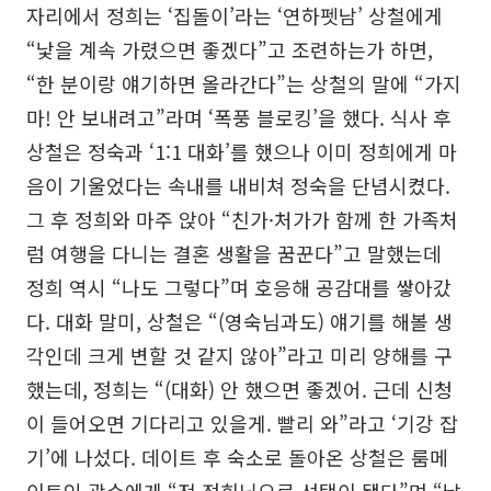
자리에서 정희는 ‘집돌이’라는 ‘연하펫남’ 상철에게
“낯을 계속 가렸으면 좋겠다”고 조련하는가 하면,
“한 분이랑 얘기하면 올라간다”는 상철의 말에 “가지
마! 안 보내려고”라며 ‘폭풍 블로킹’을 했다. 식사 후
상철은 정숙과 ‘1:1 대화’를 했으나 이미 정희에게 마
음이 기울었다는 속내를 내비쳐 정숙을 단념시켰다.
그 후 정희와 마주 앉아 “친가·처가가 함께 한 가족처
럼 여행을 다니는 결혼 생활을 꿈꾼다”고 말했는데
정희 역시 “나도 그렇다”며 호응해 공감대를 쌓아갔
다. 대화 말미, 상철은 “(영숙님과도) 얘기를 해볼 생
각인데 크게 변할 것 같지 않아”라고 미리 양해를 구
했는데, 정희는 “(대화) 안 했으면 좋겠어. 근데 신청
이 들어오면 기다리고 있을게. 빨리 와”라고 ‘기강 잡
기’에 나섰다. 데이트 후 숙소로 돌아온 상철은 룸메