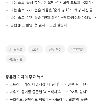
‘나는 솔로’ 돌싱 특집, '쌈 오배달' 사고에 초토화…22기 정숙 "집에 가야 할 듯"
‘나는 솔로’ 22기 결혼 커플은 '순자·영호'?…웨딩 사진 공개됐다
'나는 솔로' 22기 옥순 "진짜 최악"…영호·경수와 다대일 데이트에 '격분'
‘경험 無도 환영’ 첫 일자리 도전 설명서
#나는솔로
#22기
#돌싱특집
#결혼커플
#현실커플
장유진 기자의 주요 뉴스
스트레이 키즈, 이것저것 '다 된다'⋯"안전한 길 아닌 도전이 재밌어"
나우즈, 올여름 물들일 '제로섹시'의 맛⋯"모두 '입덕'시킬 것"
공효진도, 신민아도 택했다⋯K-드라마, '웹툰'에 꽂힌 이유