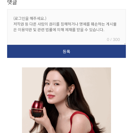
댓글
0 / 300