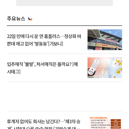
주요뉴스
22일 만에 다시 문 연 홈플러스…정상화 바
쁜데 재고 없어 ‘발동동’[가보니]
입추매직 '불발', 처서매직은 올까요? [해
시태그]
후계자 없어도 회사는 남긴다?…‘제3자 승
계’ 시험대 오른 中企 현장 [기업승계 대전