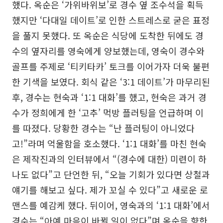
했다. 옥순은 ‘가위바위보’로 경수 옆 조수석을 획득
했지만 ‘다대일 데이트’로 인한 스트레스로 굳은 표정
을 풀지 못했다. 또 옥순은 식당에 도착한 뒤에도 경
수의 옆자리를 영숙에게 양보했는데, 영숙이 경수와
골프를 주제로 ‘티키타카’ 토크를 이어가자 더욱 불편
한 기색을 보였다. 회식 같은 ‘3:1 데이트’가 마무리된
후, 경수는 현숙과 ‘1:1 대화’를 했고, 현숙은 과거 경
수가 정희에게 한 ‘고추’ 먹방 플러팅을 언급하며 이
를 따졌다. 당황한 경수는 “난 플러팅이 아니었다
고!”라며 억울함을 호소했다. ‘1:1 대화’를 마친 현숙
은 제작진과의 인터뷰에서 “(경수에 대한) 미련이 하
나도 없다”고 단언한 뒤, “오늘 기회가 있다면 상철과
얘기를 해보고 싶다. 제가 꼬실 수 있다”고 새로운 로
맨스를 예감케 했다. 뒤이어, 영숙과의 ‘1:1 대화’에서
경수는 “아예 마음이 바뀔 일이 없다”며 옥순을 향한