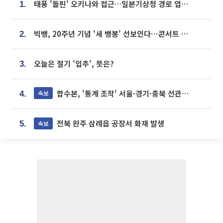
태풍 '돌핀' 오키나와 접근…일본기상청 경로 업데이트
1.
빅뱅, 20주년 기념 '새 뱅봉' 선보인다⋯콘서트 앞두고 팝업 개최
2.
오늘은 절기 '입추', 뜻은?
3.
합수본, '통계 조작' 서울·경기·충북 선관위 등 추가 압수수색
속보
4.
전북 완주 삼례읍 공장서 화재 발생
속보
5.