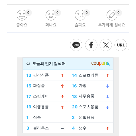
0
0
0
0
좋아요
화나요
슬퍼요
추가취재 원해요