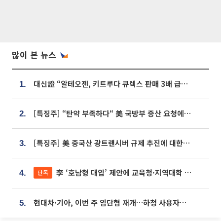
많이 본 뉴스
대신證 “알테오젠, 키트루다 큐렉스 판매 3배 급증…목표가 41만원 상향”
1.
[특징주] “탄약 부족하다“ 美 국방부 증산 요청에⋯국내 방산주 급등세
2.
[특징주] 美 중국산 광트랜시버 규제 추진에 대한광통신 등 광통신株 강세
3.
李 ‘호남형 대입’ 제안에 교육청·지역대학 서·논술형 입시 연계 '착수'
단독
4.
현대차·기아, 이번 주 임단협 재개…하청 사용자성 재심도 ‘변수’
5.