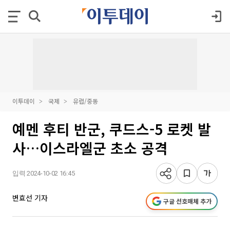
이투데이
국제
유럽/중동
예멘 후티 반군, 쿠드스-5 로켓 발
사…이스라엘군 초소 공격
입력 2024-10-02 16:45
변효선 기자
구글 선호매체 추가