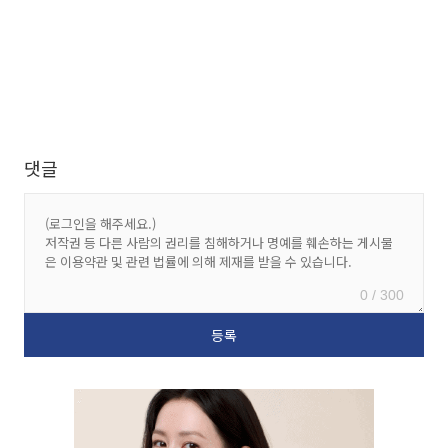
댓글
0 / 300