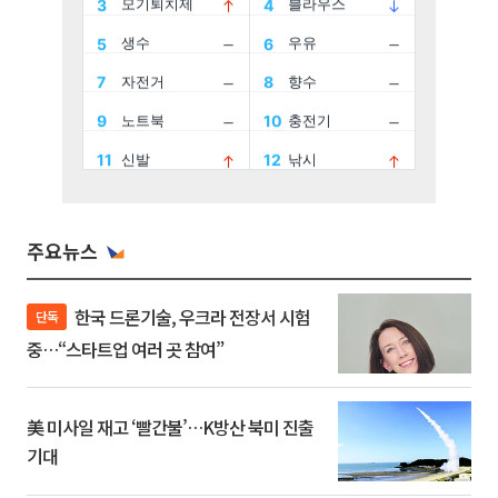
주요뉴스
한국 드론기술, 우크라 전장서 시험
단독
중…“스타트업 여러 곳 참여”
美 미사일 재고 ‘빨간불’…K방산 북미 진출
기대