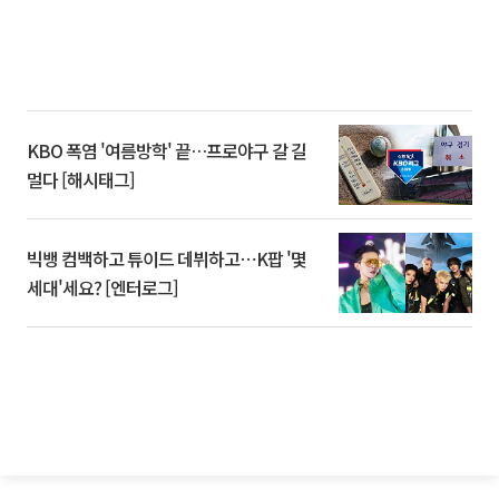
KBO 폭염 '여름방학' 끝…프로야구 갈 길
멀다 [해시태그]
빅뱅 컴백하고 튜이드 데뷔하고⋯K팝 '몇
세대'세요? [엔터로그]