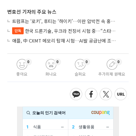
변효선 기자의 주요 뉴스
트럼프는 ‘로키’, 후티는 ‘하이키’…이란 압박전 속 홍해·예멘 전선 격화
한국 드론기술, 우크라 전장서 시험 중…“스타트업 여러 곳 참여”
단독
애플, 中 CXMT 메모리 탑재 시험…AI발 공급난에 조달처 다변화
0
0
0
0
좋아요
화나요
슬퍼요
추가취재 원해요