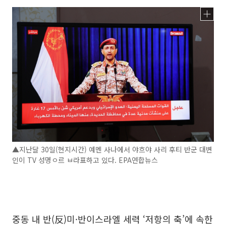
▲지난달 30일(현지시간) 예멘 사나에서 야흐야 사리 후티 반군 대변
인이 TV 성명ㅇ르 ㅂ라표하고 있다. EPA연합뉴스
중동 내 반(反)미·반이스라엘 세력 ‘저항의 축’에 속한