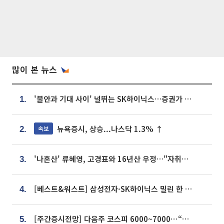
많이 본 뉴스
'불안과 기대 사이' 널뛰는 SK하이닉스…증권가 "HBM4·LTA 기반 펀터멘털 견고"
1.
뉴욕증시, 상승...나스닥 1.3% ↑
속보
2.
'나혼산' 류혜영, 고경표와 16년산 우정…"자취방서 부모님과 마주쳐"
3.
[베스트&워스트] 삼성전자·SK하이닉스 밀린 한 주…상상인증권은 85% 급등
4.
[주간증시전망] 다음주 코스피 6000~7000⋯“外人 수급은 정책이 변수”
5.