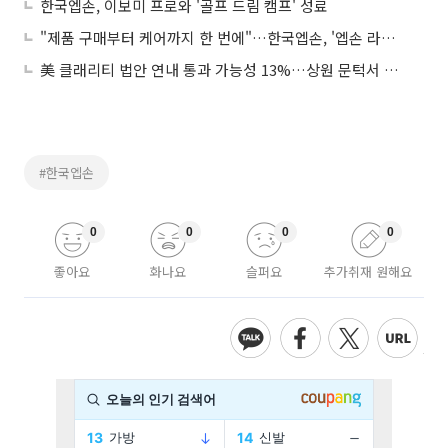
한국엡손, 이보미 프로와 '골프 드림 캠프' 성료
"제품 구매부터 케어까지 한 번에"…한국엡손, '엡손 라운지' 오픈
美 클래리티 법안 연내 통과 가능성 13%…상원 문턱서 제동
#한국엡손
0
0
0
0
좋아요
화나요
슬퍼요
추가취재 원해요