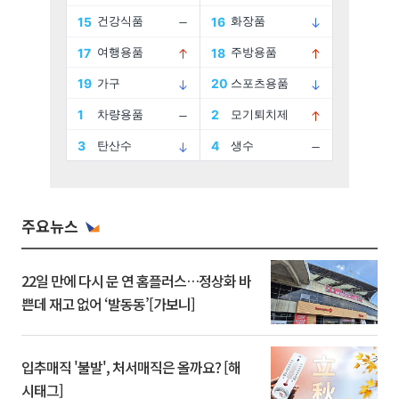
주요뉴스
22일 만에 다시 문 연 홈플러스…정상화 바
쁜데 재고 없어 ‘발동동’[가보니]
입추매직 '불발', 처서매직은 올까요? [해
시태그]