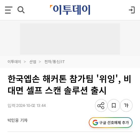
이투데이
산업
전자/통신/IT
한국엡손 해커톤 참가팀 '위잉', 비
대면 셀프 스캔 솔루션 출시
입력 2024-10-02 13:44
박민웅 기자
구글 선호매체 추가