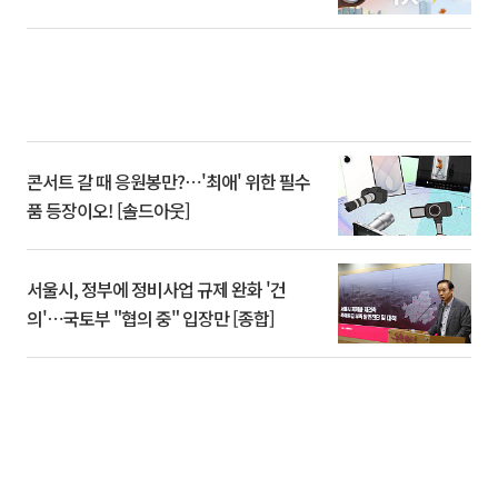
콘서트 갈 때 응원봉만?⋯'최애' 위한 필수
품 등장이오! [솔드아웃]
서울시, 정부에 정비사업 규제 완화 '건
의'⋯국토부 "협의 중" 입장만 [종합]