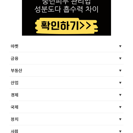
마켓
금융
부동산
산업
경제
국제
정치
사회