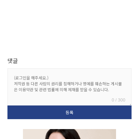
댓글
0 / 300