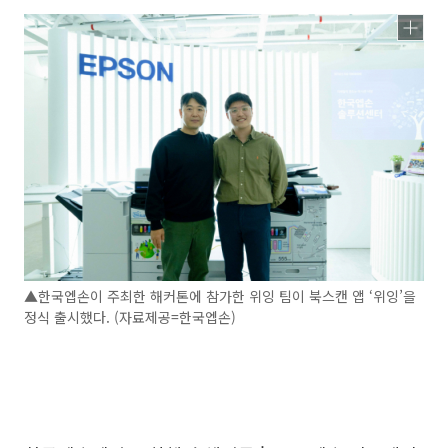
▲한국엡손이 주최한 해커톤에 참가한 위잉 팀이 북스캔 앱 ‘위잉’을
정식 출시했다. (자료제공=한국엡손)