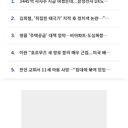
3445억 자사주 지급 마쳤는데...삼성전자 DX노조, 뒤늦은 '떼쓰기 집회'
1.
김희철, '뒤집힌 태극기' 지적 후 정치색 논란…"좌우 떠나 우리나라 국기"
2.
영끌 '주택공급' 대책 임박⋯비아파트·도심복합까지 총동원
3.
이란 “호르무즈 새 항로 합의 매우 근접...미국 배상 먼저”
4.
천안 교회서 11세 아동 사망…“침대에 묶여 있었다” 진술 확보
5.