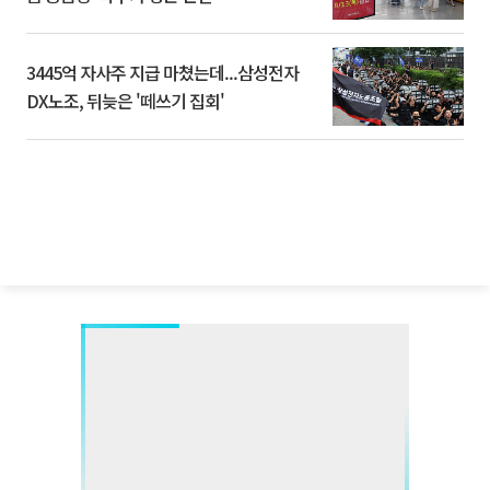
3445억 자사주 지급 마쳤는데...삼성전자
DX노조, 뒤늦은 '떼쓰기 집회'