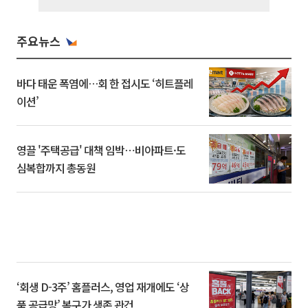
주요뉴스
바다 태운 폭염에…회 한 접시도 ‘히트플레
이션’
영끌 '주택공급' 대책 임박⋯비아파트·도
심복합까지 총동원
‘회생 D-3주’ 홈플러스, 영업 재개에도 ‘상
품 공급망’ 복구가 생존 관건