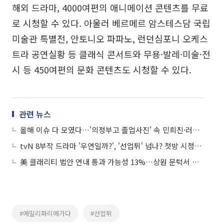
해외 드라마, 4000여편의 애니메이션 콘텐츠를 무료
로 시청할 수 있다. 아울러 베르메르 암스테스담 국립
미술관 특별전, 안토니오 파파노, 런던심포니 오케스
트라 공연실황 등 클래식 콘서트와 무용·발레·미술·전
시 등 450여편의 문화 콘텐츠도 시청할 수 있다.
관련 뉴스
올해 이슈 다 모였다…'의정부고 졸업사진' 속 민희진·러브버그·파묘·선업튀
tvN 8부작 드라마 '우연일까?', '선업튀' 넘나? 첫방 시청률 보니
美 클래리티 법안 연내 통과 가능성 13%…상원 문턱서 제동
#에밀리파리에가다
#선업튀