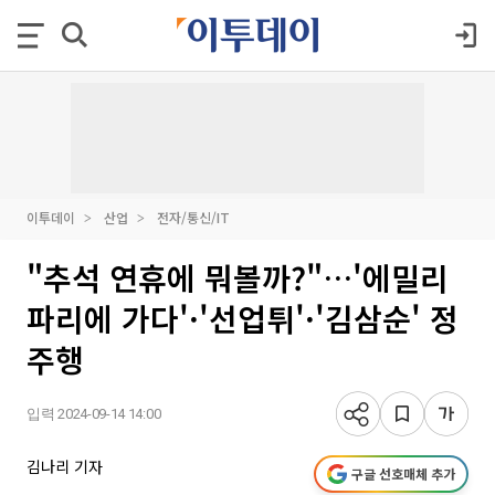
이투데이
산업
전자/통신/IT
"추석 연휴에 뭐볼까?"…'에밀리
파리에 가다'·'선업튀'·'김삼순' 정
주행
입력 2024-09-14 14:00
김나리 기자
구글 선호매체 추가