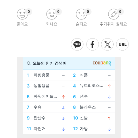
0
0
0
0
좋아요
화나요
슬퍼요
추가취재 원해요