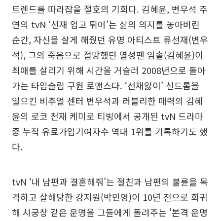
트렌드를 따라잡을 절호의 기회다. 김혜윤, 변우석 주
연의 tvN ‘선재 업고 튀어’는 삶의 의지를 놓아버린
순간, 자신을 살게 해줬던 유명 아티스트 류선재(변우
석), 그의 죽음으로 절망했던 열성팬 임솔(김혜윤)이
최애를 살리기 위해 시간을 거슬러 2008년으로 돌아
가는 타임슬립 구원 로맨스다. ‘선재앓이’ 신드롬을
일으킨 비주얼 센터 변우석과 러블리한 매력의 김혜
윤의 로코 천재 케미로 티빙에서 공개된 tvN 드라마
중 누적 유료가입기여자수 역대 1위를 기록하기도 했
다.
tvN ‘내 남편과 결혼해줘’는 절친과 남편의 불륜을 목
격하고 살해당한 강지원(박민영)이 10년 전으로 회귀
해 시궁창 같은 운명을 그들에게 돌려주는 '본격 운명