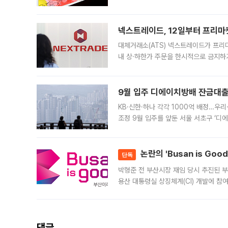
에서도 40도를 웃도는 기온이 관측됐다
의 극심한
넥스트레이드, 12일부터 프리마
대체거래소(ATS) 넥스트레이드가 프리
내 상·하한가 주문을 한시적으로 금지하
가 체결 사례와 관련해 설명자료를 내고
9월 입주 디에이치방배 잔금대출
KB·신한·하나 각각 1000억 배정…우
조정 9월 입주를 앞둔 서울 서초구 ‘디
은행과 NH농협은행도 대출 취급을 검토
민은행
논란의 'Busan is Go
단독
박형준 전 부산시장 재임 당시 추진된 부산
용산 대통령실 상징체계(CI) 개발에 참
도시브랜드 사업이 공개 이후 시민 공감
댓글