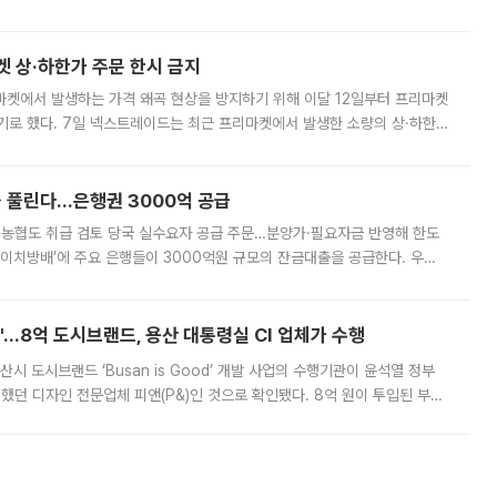
. 전국 대부분 지역에 폭염특보가 내려진 가운데 곳곳에서 39~40도 안팎
켓 상·하한가 주문 한시 금지
마켓에서 발생하는 가격 왜곡 현상을 방지하기 위해 이달 12일부터 프리마켓
기로 했다. 7일 넥스트레이드는 최근 프리마켓에서 발생한 소량의 상·하한
, 주문 오류로 인한 가격 급등락을 최소화하기 위한 비상 대응방안을 발표
 풀린다…은행권 3000억 공급
리·농협도 취급 검토 당국 실수요자 공급 주문…분양가·필요자금 반영해 한도
에이치방배’에 주요 은행들이 3000억원 규모의 잔금대출을 공급한다. 우리
하고 있어 향후 공급 규모가 늘어날 전망이다. 7일 금융권에 따르면 KB국
od'…8억 도시브랜드, 용산 대통령실 CI 업체가 수행
시 도시브랜드 ‘Busan is Good’ 개발 사업의 수행기관이 윤석열 정부
여했던 디자인 전문업체 피앤(P&)인 것으로 확인됐다. 8억 원이 투입된 부산
 부족과 디자인 정체성 논란에 휩싸였던 만큼, 사업 선정 과정과 결과물에