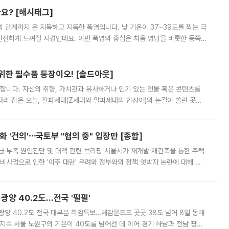
까요? [해시태그]
’의 단계까지 온 지독하고 지독한 폭염입니다. 낮 기온이 37~39도를 찍는 극
 선선하게 느껴질 지경인데요. 이번 폭염의 중심은 처음 영남을 비롯한 동쪽
 북서풍이 산맥을 넘어 영남 쪽으로 내려오면서 뜨겁고 건조해졌는데요.
 위한 필수품 등장이오! [솔드아웃]
합니다. 자신의 취향, 가치관과 유사하거나 인기 있는 인물 혹은 콘텐츠를
'가 자리 잡은 오늘, 잘파세대(Z세대와 알파세대의 합성어)의 눈길이 쏠린 곳은
리는 공연장. 응원봉만큼이나 눈에 띄는 게 있습니다. 공연이 시작되기
 '건의'⋯국토부 "협의 중" 입장만 [종합]
급 부족 원인진단 및 대책 관련 브리핑 서울시가 재개발·재건축을 통한 주택
비사업으로 인한 '이주 대란' 우려와 정부와의 정책 엇박자 논란에 대해 정
실장은 2031년까지 31만 가구 착공 목표에 차질이 없다는 입장이나,
·광양 40.2도…전국 '펄펄'
·광양 40.2도 전국 대부분 폭염특보…체감온도도 곳곳 38도 넘어 8일 동해
지속 서울 노원구의 기온이 40도를 넘어선 데 이어 경기 하남과 전남 광양