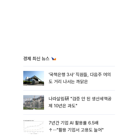
경제 최신 뉴스
'국책은행 3사' 직원들, 다음주 여의
도 거리 나서는 까닭은
나라살림硏 "검증 안 된 생산세액공
제 10년은 과도"
7년간 기업 AI 활용률 6.5배
↑⋯"활용 기업서 고용도 늘어"