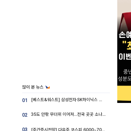
많이 본 뉴스
[베스트&워스트] 삼성전자·SK하이닉스 밀린 한 주…상상인증권은 85% 급등
01
35도 안팎 무더위 이어져…전국 곳곳 소나기 [오늘 날씨]
02
03
[주간증시전망] 다음주 코스피 6000~7000⋯“外人 수급은 정책이 변수”