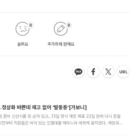
0
0
슬퍼요
추가취재 원해요
…정상화 바쁜데 재고 없어 ‘발동동’[가보니]
준비 신선식품 등 순차 입고…13일 정식 개장 목표 22일 만에 다시 문을
오전부터 직원들은 비어 있는 진열대를 채우느라 바쁘게 움직였다. 계란과
리를 잡기 시작했지만, 매장 곳곳엔 여전히 텅 빈 매대가 먼저 눈에 들어왔