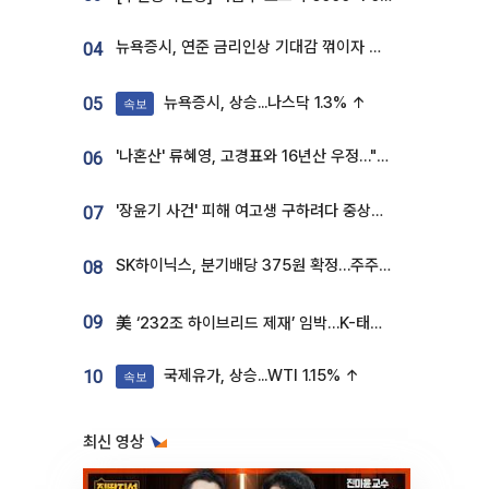
뉴욕증시, 연준 금리인상 기대감 꺾이자 상승...S&P500 사상 최고치 [종합]
04
뉴욕증시, 상승...나스닥 1.3% ↑
05
속보
'나혼산' 류혜영, 고경표와 16년산 우정…"자취방서 부모님과 마주쳐"
06
'장윤기 사건' 피해 여고생 구하려다 중상…고교생 의상자 지정
07
SK하이닉스, 분기배당 375원 확정…주주환원책 9월로 앞당겨 발표
08
09
美 ‘232조 하이브리드 제재’ 임박…K-태양광, 불확실성 털고 날개 다나
국제유가, 상승...WTI 1.15% ↑
10
속보
최신 영상