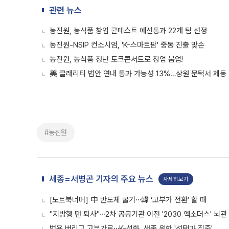
관련 뉴스
농진원, 농식품 창업 콘테스트 예선통과 22개 팀 선정
농진원-NSIP 컨소시엄, 'K-스마트팜' 중동 진출 맞손
농진원, 농식품 청년 토크콘서트로 창업 붐업!
美 클래리티 법안 연내 통과 가능성 13%…상원 문턱서 제동
#농진원
세종=서병곤 기자의 주요 뉴스
자세히보기
[노트북너머] 中 반도체 굴기⋯韓 ‘고부가 전환’ 할 때
"지방행 땐 퇴사"⋯2차 공공기관 이전 '2030 엑소더스' 뇌관
범용 버리고 고부가로⋯K-석화, 생존 위한 '선택과 집중'