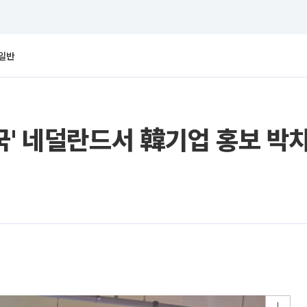
일반
국' 네덜란드서 韓기업 홍보 박