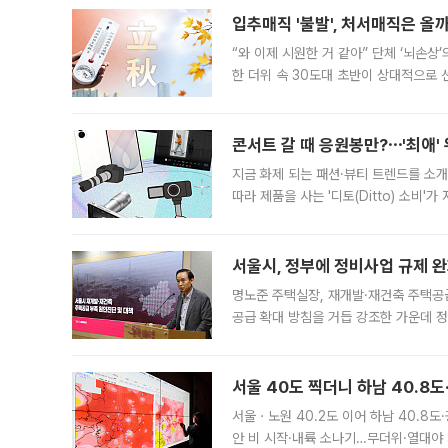
입추매직 '불발', 처서매직은 올
“와 이제 시원한 거 같아” 단체 ‘뇌손상
한 더위 속 30도대 초반이 상대적으로
지역에 있었습니다. 7월 말에는 서풍과
콘서트 갈 때 응원봉만?⋯'최애'
지금 화제 되는 패션·뷰티 트렌드를 소개
따라 제품을 사는 '디토(Ditto) 소비
어디일까요? 아이돌 콘서트 시작을 기다
서울시, 정부에 정비사업 규제 완화
명노준 주택실장, 재개발·재건축 주택공
공급 확대 방침을 거듭 강조한 가운데 정
면 반박하고 나섰다. 명노준 서울시 주택
서울 40도 찍더니 하남 40.8도
서울ㆍ노원 40.2도 이어 하남 40.8도
안 비 시작·내륙 소나기…무더위·열대야 