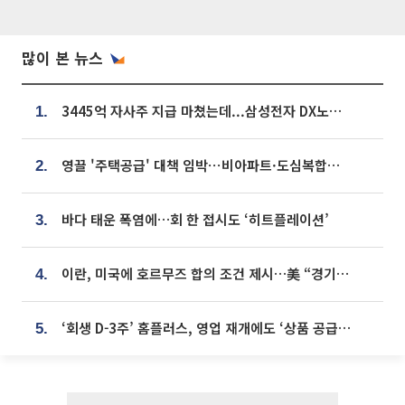
많이 본 뉴스
3445억 자사주 지급 마쳤는데...삼성전자 DX노조, 뒤늦은 '떼쓰기 집회'
1.
영끌 '주택공급' 대책 임박⋯비아파트·도심복합까지 총동원
2.
바다 태운 폭염에…회 한 접시도 ‘히트플레이션’
3.
이란, 미국에 호르무즈 합의 조건 제시…美 “경기 아직 안 끝나” [종합]
4.
‘회생 D-3주’ 홈플러스, 영업 재개에도 ‘상품 공급망’ 복구가 생존 관건
5.