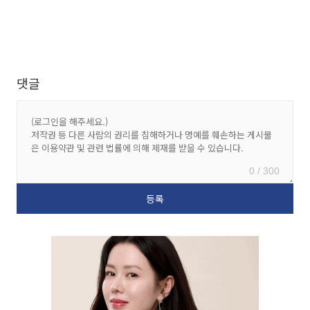
댓글
0 / 300