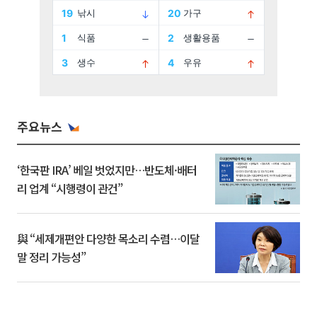
주요뉴스
‘한국판 IRA’ 베일 벗었지만…반도체·배터
리 업계 “시행령이 관건”
與 “세제개편안 다양한 목소리 수렴…이달
말 정리 가능성”