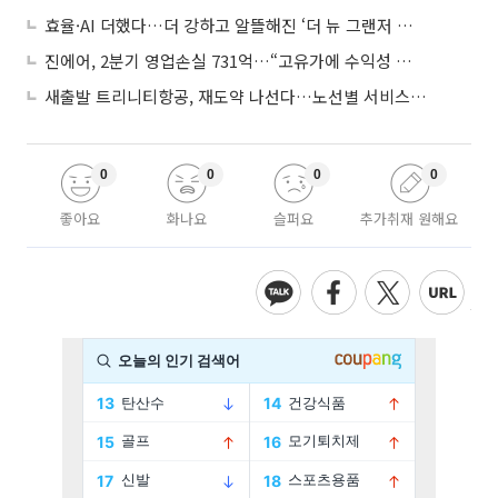
효율·AI 더했다…더 강하고 알뜰해진 ‘더 뉴 그랜저 하이브리드’
진에어, 2분기 영업손실 731억…“고유가에 수익성 악화”
새출발 트리니티항공, 재도약 나선다…노선별 서비스 차별화
0
0
0
0
좋아요
화나요
슬퍼요
추가취재 원해요