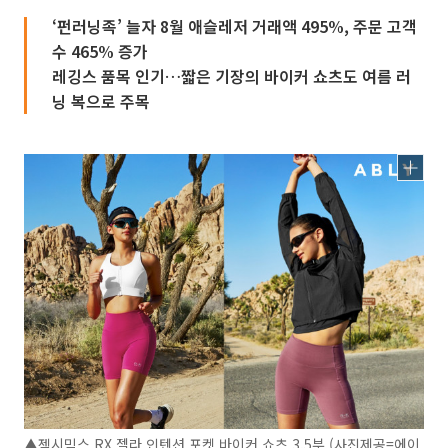
‘펀러닝족’ 늘자 8월 애슬레저 거래액 495%, 주문 고객
수 465% 증가
레깅스 품목 인기…짧은 기장의 바이커 쇼츠도 여름 러
닝 복으로 주목
▲젝시믹스 RX 젤라 인텐션 포켓 바이커 쇼츠 3.5부 (사진제공=에이