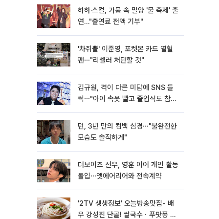
하하·스컬, 가뭄 속 밀양 '물 축제' 출
연…"출연료 전액 기부"
'차쥐뿔' 이준영, 포켓몬 카드 열혈
팬⋯"리셀러 처단할 것"
김규원, 격이 다른 미담에 SNS 들
썩⋯"아이 속옷 빨고 졸업식도 참
석"
던, 3년 만의 컴백 심경⋯"불완전한
모습도 솔직하게"
더보이즈 선우, 영훈 이어 개인 활동
돌입⋯앳에어리어와 전속계약
'2TV 생생정보' 오늘방송맛집- 배
우 강성진 단골! 쌀국수ㆍ푸팟퐁 커