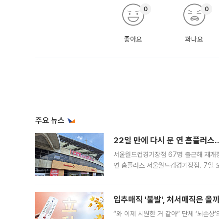
0
0
좋아요
화나요
주요 뉴스
22일 만에 다시 문 연 홈플러스
서울월드컵경기장점 67명 출근해 재개점 
연 홈플러스 서울월드컵경기장점. 7일 
우유, 과일 같은 신선식품이 차근차근 자
입추매직 '불발', 처서매직은 올
“와 이제 시원한 거 같아” 단체 ‘뇌손상