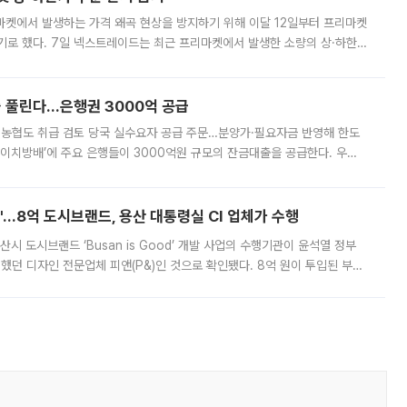
마켓에서 발생하는 가격 왜곡 현상을 방지하기 위해 이달 12일부터 프리마켓
기로 했다. 7일 넥스트레이드는 최근 프리마켓에서 발생한 소량의 상·하한
, 주문 오류로 인한 가격 급등락을 최소화하기 위한 비상 대응방안을 발표
 풀린다…은행권 3000억 공급
리·농협도 취급 검토 당국 실수요자 공급 주문…분양가·필요자금 반영해 한도
에이치방배’에 주요 은행들이 3000억원 규모의 잔금대출을 공급한다. 우리
하고 있어 향후 공급 규모가 늘어날 전망이다. 7일 금융권에 따르면 KB국
od'…8억 도시브랜드, 용산 대통령실 CI 업체가 수행
시 도시브랜드 ‘Busan is Good’ 개발 사업의 수행기관이 윤석열 정부
여했던 디자인 전문업체 피앤(P&)인 것으로 확인됐다. 8억 원이 투입된 부산
 부족과 디자인 정체성 논란에 휩싸였던 만큼, 사업 선정 과정과 결과물에