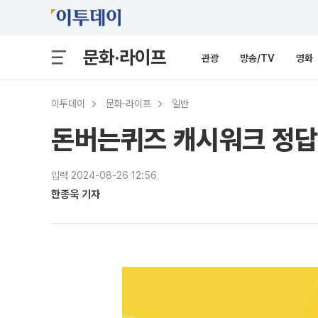
문화·라이프
관광
방송/TV
영화
이투데이
문화·라이프
일반
돈버는퀴즈 캐시워크 정답
입력 2024-08-26 12:56
한종욱 기자