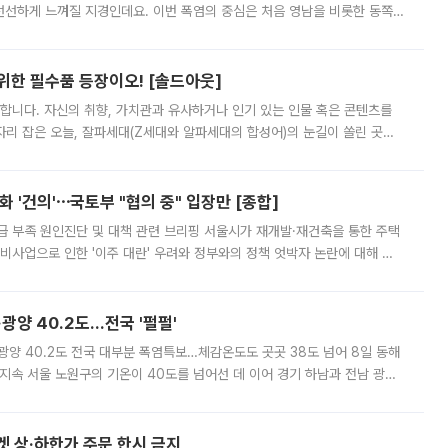
 선선하게 느껴질 지경인데요. 이번 폭염의 중심은 처음 영남을 비롯한 동쪽
 북서풍이 산맥을 넘어 영남 쪽으로 내려오면서 뜨겁고 건조해졌는데요.
 위한 필수품 등장이오! [솔드아웃]
합니다. 자신의 취향, 가치관과 유사하거나 인기 있는 인물 혹은 콘텐츠를
'가 자리 잡은 오늘, 잘파세대(Z세대와 알파세대의 합성어)의 눈길이 쏠린 곳은
리는 공연장. 응원봉만큼이나 눈에 띄는 게 있습니다. 공연이 시작되기
 '건의'⋯국토부 "협의 중" 입장만 [종합]
급 부족 원인진단 및 대책 관련 브리핑 서울시가 재개발·재건축을 통한 주택
비사업으로 인한 '이주 대란' 우려와 정부와의 정책 엇박자 논란에 대해 정
실장은 2031년까지 31만 가구 착공 목표에 차질이 없다는 입장이나,
·광양 40.2도…전국 '펄펄'
·광양 40.2도 전국 대부분 폭염특보…체감온도도 곳곳 38도 넘어 8일 동해
지속 서울 노원구의 기온이 40도를 넘어선 데 이어 경기 하남과 전남 광양
. 전국 대부분 지역에 폭염특보가 내려진 가운데 곳곳에서 39~40도 안팎
켓 상·하한가 주문 한시 금지