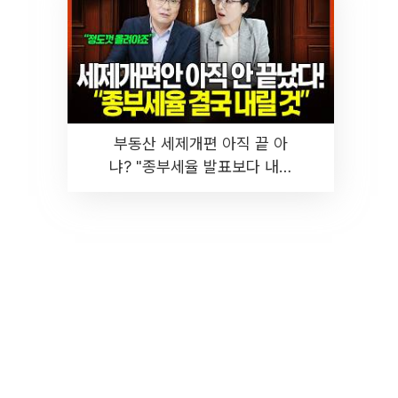
부동산 세제개편 아직 끝 아
냐? "종부세율 발표보다 내릴
것" 장기거주·양도세 전망 I 집
땅지성 I 김인만, 진미윤