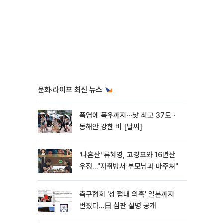
문화·라이프 최신 뉴스
폭염에 폭우까지⋯낮 최고 37도ㆍ
동해안 강한 비 [날씨]
'나혼산' 류혜영, 고경표와 16년산
우정…"자취방서 부모님과 마주쳐"
축구협회 '성 접대 의혹' 일본까지
번졌다…日 심판 실명 공개