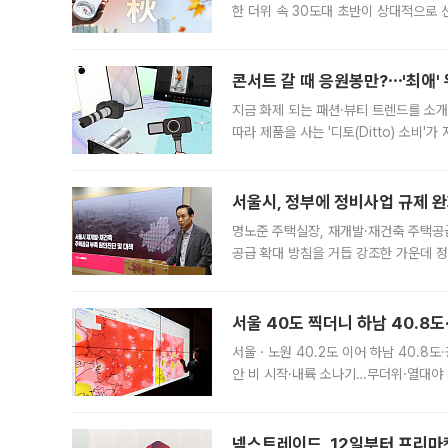
한 더위 속 30도대 초반이 상대적으로
지역에 있었습니다. 7월 말에는 서풍과
콘서트 갈 때 응원봉만?⋯'최애'
지금 화제 되는 패션·뷰티 트렌드를 소개
따라 제품을 사는 '디토(Ditto) 소비
어디일까요? 아이돌 콘서트 시작을 기다
서울시, 정부에 정비사업 규제 완화
명노준 주택실장, 재개발·재건축 주택공
공급 확대 방침을 거듭 강조한 가운데 정
면 반박하고 나섰다. 명노준 서울시 주택
서울 40도 찍더니 하남 40.8도
서울ㆍ노원 40.2도 이어 하남 40.8도
안 비 시작·내륙 소나기…무더위·열대야 
에서도 40도를 웃도는 기온이 관측됐다
의 극심한
넥스트레이드, 12일부터 프리마