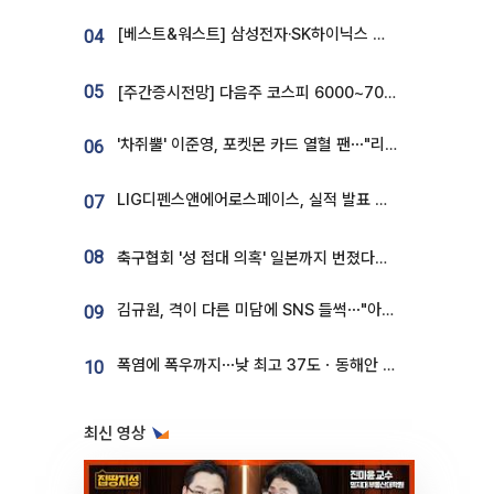
[베스트&워스트] 삼성전자·SK하이닉스 밀린 한 주…상상인증권은 85% 급등
04
05
[주간증시전망] 다음주 코스피 6000~7000⋯“外人 수급은 정책이 변수”
'차쥐뿔' 이준영, 포켓몬 카드 열혈 팬⋯"리셀러 처단할 것"
06
LIG디펜스앤에어로스페이스, 실적 발표 후 급락→반등⋯증권가 “28년까지 튼튼”
07
08
축구협회 '성 접대 의혹' 일본까지 번졌다…日 심판 실명 공개
김규원, 격이 다른 미담에 SNS 들썩⋯"아이 속옷 빨고 졸업식도 참석"
09
폭염에 폭우까지⋯낮 최고 37도ㆍ동해안 강한 비 [날씨]
10
최신 영상