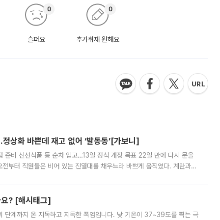
0
0
슬퍼요
추가취재 원해요
…정상화 바쁜데 재고 없어 ‘발동동’[가보니]
준비 신선식품 등 순차 입고…13일 정식 개장 목표 22일 만에 다시 문을
오전부터 직원들은 비어 있는 진열대를 채우느라 바쁘게 움직였다. 계란과
리를 잡기 시작했지만, 매장 곳곳엔 여전히 텅 빈 매대가 먼저 눈에 들어왔
까요? [해시태그]
’의 단계까지 온 지독하고 지독한 폭염입니다. 낮 기온이 37~39도를 찍는 극