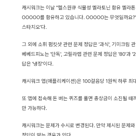
캐시워크는 이날 "헬스원큐 식물성 멜라토닌 함유 멜라톤 정
OOOOO를 함유하고 있습니다. OOOOO는 무엇일까요?"
스타치오'다.
그 외에 소휘 펌킷샷 관련 문제 정답은 '과식', 기미크림 관
베베드피노는 '단독', 고릴라랩 관련 문제 정답은 '80'과 '
답은 '냉장'이다.
캐시워크 앱(애플리케이션)은 100걸음당 1원씩 하루 최대
또 앱에 접속해 돈 버는 퀴즈를 풀면 총상금이 소진될 때까지
만 가능하다.
캐시워크는 문제가 수시로 변경된다. 만약 제시된 문제와
정답이 맞는 경우가 있다.