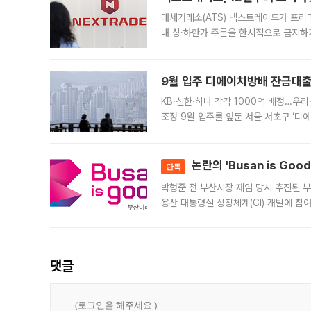
대체거래소(ATS) 넥스트레이드가 프리
내 상·하한가 주문을 한시적으로 금지하
가 체결 사례와 관련해 설명자료를 내고
9월 입주 디에이치방배 잔금대출
KB·신한·하나 각각 1000억 배정…우
조정 9월 입주를 앞둔 서울 서초구 ‘디
은행과 NH농협은행도 대출 취급을 검토
민은행
논란의 'Busan is Go
단독
박형준 전 부산시장 재임 당시 추진된 부산
용산 대통령실 상징체계(CI) 개발에 참
도시브랜드 사업이 공개 이후 시민 공감
댓글