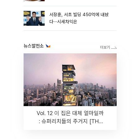
리 맛집 '블○○○'
서장훈, 서초 빌딩 450억에 내놨
다⋯시세차익은
뉴스발전소
Vol. 12 이 집은 대체 얼마일까
: 슈퍼리치들의 주거지 [THE
RARE]