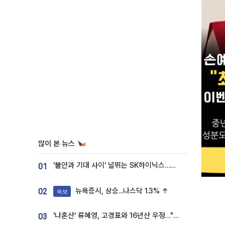
많이 본 뉴스
'불안과 기대 사이' 널뛰는 SK하이닉스…증권가 "HBM4·LTA 기반 펀터멘털 견고"
01
뉴욕증시, 상승...나스닥 1.3% ↑
02
속보
'나혼산' 류혜영, 고경표와 16년산 우정…"자취방서 부모님과 마주쳐"
03