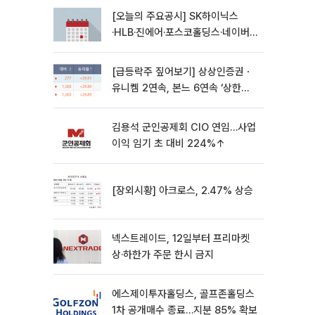
[오늘의 주요공시] SK하이닉스
·HLB·진에어·포스코홀딩스·네이버·
대우건설 등
[급등락주 짚어보기] 상상인증권ㆍ
유니켐 2연속, 본느 6연속 ‘상한
가’⋯M&A 훈풍 분 증시
김용석 군인공제회 CIO 연임…사업
이익 임기 초 대비 224%↑
[장외시황] 아크로스, 2.47% 상승
넥스트레이드, 12일부터 프리마켓
상·하한가 주문 한시 금지
에스제이투자홀딩스, 골프존홀딩스
1차 공개매수 종료…지분 85% 확보