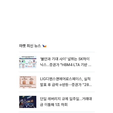
마켓 최신 뉴스
'불안과 기대 사이' 널뛰는 SK하이
닉스…증권가 "HBM4·LTA 기반 펀
터멘털 견고"
LIG디펜스앤에어로스페이스, 실적
발표 후 급락→반등⋯증권가 “28년
까지 튼튼”
단일 레버리지 규제 일주일…거래대
금 이틀째 1조 하회