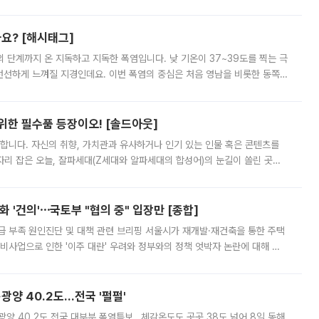
리를 잡기 시작했지만, 매장 곳곳엔 여전히 텅 빈 매대가 먼저 눈에 들어왔
까요? [해시태그]
’의 단계까지 온 지독하고 지독한 폭염입니다. 낮 기온이 37~39도를 찍는 극
 선선하게 느껴질 지경인데요. 이번 폭염의 중심은 처음 영남을 비롯한 동쪽
 북서풍이 산맥을 넘어 영남 쪽으로 내려오면서 뜨겁고 건조해졌는데요.
 위한 필수품 등장이오! [솔드아웃]
합니다. 자신의 취향, 가치관과 유사하거나 인기 있는 인물 혹은 콘텐츠를
'가 자리 잡은 오늘, 잘파세대(Z세대와 알파세대의 합성어)의 눈길이 쏠린 곳은
리는 공연장. 응원봉만큼이나 눈에 띄는 게 있습니다. 공연이 시작되기
 '건의'⋯국토부 "협의 중" 입장만 [종합]
급 부족 원인진단 및 대책 관련 브리핑 서울시가 재개발·재건축을 통한 주택
비사업으로 인한 '이주 대란' 우려와 정부와의 정책 엇박자 논란에 대해 정
실장은 2031년까지 31만 가구 착공 목표에 차질이 없다는 입장이나,
·광양 40.2도…전국 '펄펄'
·광양 40.2도 전국 대부분 폭염특보…체감온도도 곳곳 38도 넘어 8일 동해