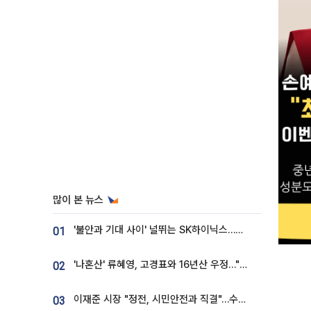
많이 본 뉴스
'불안과 기대 사이' 널뛰는 SK하이닉스…증권가 "HBM4·LTA 기반 펀터멘털 견고"
01
'나혼산' 류혜영, 고경표와 16년산 우정…"자취방서 부모님과 마주쳐"
02
이재준 시장 "정전, 시민안전과 직결"…수원시 비상대응체계 가동
03