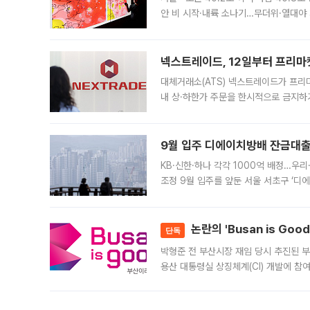
안 비 시작·내륙 소나기…무더위·열대야 
에서도 40도를 웃도는 기온이 관측됐다
의 극심한
넥스트레이드, 12일부터 프리마
대체거래소(ATS) 넥스트레이드가 프리
내 상·하한가 주문을 한시적으로 금지하
가 체결 사례와 관련해 설명자료를 내고
9월 입주 디에이치방배 잔금대출
KB·신한·하나 각각 1000억 배정…우
조정 9월 입주를 앞둔 서울 서초구 ‘디
은행과 NH농협은행도 대출 취급을 검토
민은행
논란의 'Busan is Go
단독
박형준 전 부산시장 재임 당시 추진된 부산
용산 대통령실 상징체계(CI) 개발에 참
도시브랜드 사업이 공개 이후 시민 공감