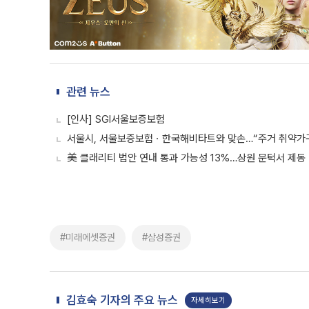
관련 뉴스
[인사] SGI서울보증보험
서울시, 서울보증보험ㆍ한국해비타트와 맞손…“주거 취약가구
美 클래리티 법안 연내 통과 가능성 13%…상원 문턱서 제동
#미래에셋증권
#삼성증권
김효숙 기자의 주요 뉴스
자세히보기