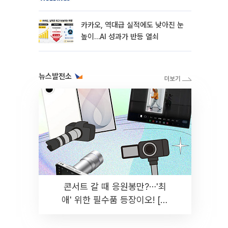
카카오, 역대급 실적에도 낮아진 눈
높이…AI 성과가 반등 열쇠
뉴스발전소
콘서트 갈 때 응원봉만?⋯'최
애' 위한 필수품 등장이오! [솔
드아웃]