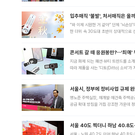
우유, 과일 같은 신선식품이 차근차근 자
입추매직 '불발', 처서매직은 올
“와 이제 시원한 거 같아” 단체 ‘뇌손상
한 더위 속 30도대 초반이 상대적으로
지역에 있었습니다. 7월 말에는 서풍과
콘서트 갈 때 응원봉만?⋯'최애'
지금 화제 되는 패션·뷰티 트렌드를 소개
따라 제품을 사는 '디토(Ditto) 소비
어디일까요? 아이돌 콘서트 시작을 기다
서울시, 정부에 정비사업 규제 완화
명노준 주택실장, 재개발·재건축 주택공
공급 확대 방침을 거듭 강조한 가운데 정
면 반박하고 나섰다. 명노준 서울시 주택
서울 40도 찍더니 하남 40.8도
서울ㆍ노원 40.2도 이어 하남 40.8도