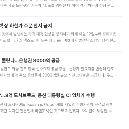
지속 서울 노원구의 기온이 40도를 넘어선 데 이어 경기 하남과 전남 광양
. 전국 대부분 지역에 폭염특보가 내려진 가운데 곳곳에서 39~40도 안팎
켓 상·하한가 주문 한시 금지
마켓에서 발생하는 가격 왜곡 현상을 방지하기 위해 이달 12일부터 프리마켓
기로 했다. 7일 넥스트레이드는 최근 프리마켓에서 발생한 소량의 상·하한
, 주문 오류로 인한 가격 급등락을 최소화하기 위한 비상 대응방안을 발표
 풀린다…은행권 3000억 공급
리·농협도 취급 검토 당국 실수요자 공급 주문…분양가·필요자금 반영해 한도
에이치방배’에 주요 은행들이 3000억원 규모의 잔금대출을 공급한다. 우리
하고 있어 향후 공급 규모가 늘어날 전망이다. 7일 금융권에 따르면 KB국
od'…8억 도시브랜드, 용산 대통령실 CI 업체가 수행
시 도시브랜드 ‘Busan is Good’ 개발 사업의 수행기관이 윤석열 정부
여했던 디자인 전문업체 피앤(P&)인 것으로 확인됐다. 8억 원이 투입된 부산
 부족과 디자인 정체성 논란에 휩싸였던 만큼, 사업 선정 과정과 결과물에