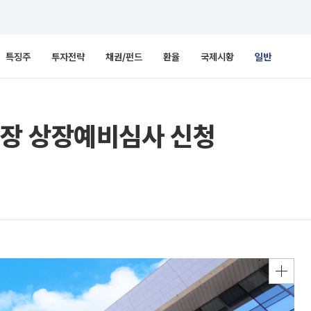
특징주
투자전략
채권/펀드
환율
국제시황
일반
장 상장예비심사 신청