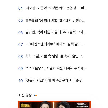
'차쥐뿔' 이준영, 포켓몬 카드 열혈 팬⋯"리셀러 처단할 것"
04
05
축구협회 '성 접대 의혹' 일본까지 번졌다…日 심판 실명 공개
김규원, 격이 다른 미담에 SNS 들썩⋯"아이 속옷 빨고 졸업식도 참석"
06
LIG디펜스앤에어로스페이스, 실적 발표 후 급락→반등⋯증권가 “28년까지 튼튼”
07
하하·스컬, 가뭄 속 밀양 '물 축제' 출연…"출연료 전액 기부"
08
포스코홀딩스, 계열사 지분 매각해 투자재원 2.5조 확보
09
'장윤기 사건' 피해 여고생 구하려다 중상…고교생 의상자 지정
10
최신 영상