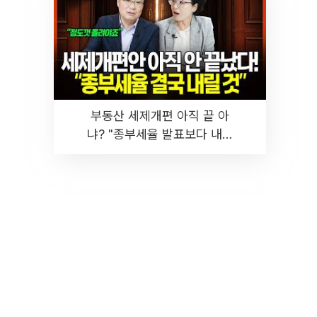
부동산 세제개편 아직 끝 아
냐? "종부세율 발표보다 내릴
것" 장기거주·양도세 전망 I 집
땅지성 I 김인만, 진미윤