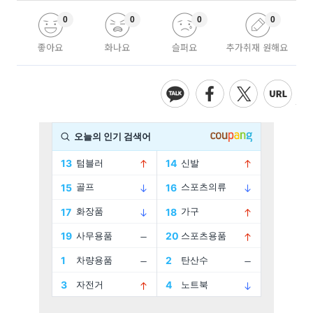
0
0
0
0
좋아요
화나요
슬퍼요
추가취재 원해요