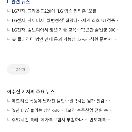
관련 뉴스
LG전자, 그라운드220에 'LG 랩스 팝업존 '오픈
LG전자, 사이니지 ‘황변현상’ 잡았다…세계 최초 UL검증 획득
LG전자, 캄보디아서 청년 기술 교육…“3년간 졸업생 300명 배출”
美 클래리티 법안 연내 통과 가능성 13%…상원 문턱서 제동
#LG전자
이수진 기자의 주요 뉴스
메모리값 폭등에 달라진 셈법…갤럭시는 원가 절감·아이폰은 서비스 확대
‘5년 LTA’ 늘리는 삼성·SK…메모리 수주산업 전환 속 다른 셈법
주52시간 특례, 메가특구법서 부활하나…“반도체특별법 담겨야”