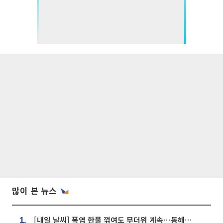
많이 본 뉴스
[내일 날씨] 폭염 한풀 꺾여도 무더위 계속⋯동해안 이틀 연속 비
1.