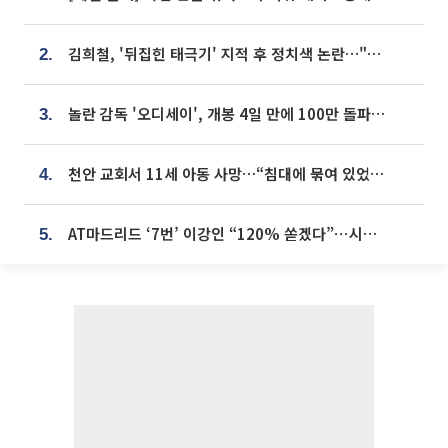
김희철, '뒤집힌 태극기' 지적 후 정치색 논란…"좌우 떠나 우리나라 국기"
2.
놀란 감독 '오디세이', 개봉 4일 만에 100만 돌파⋯'왕사남' 보다 빠르다
3.
천안 교회서 11세 아동 사망…“침대에 묶여 있었다” 진술 확보
4.
AT마드리드 ‘7번’ 이강인 “120% 쏟겠다”⋯시메오네 감독 “필요한 선수”
5.