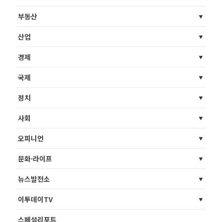
부동산
산업
경제
국제
정치
사회
오피니언
문화·라이프
뉴스발전소
이투데이TV
스페셜리포트