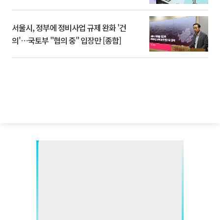
서울시, 정부에 정비사업 규제 완화 '건
의'⋯국토부 "협의 중" 입장만 [종합]