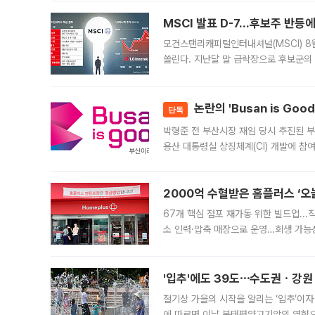
늘
MSCI 발표 D-7…후보주 반등
모건스탠리캐피털인터내셔널(MSCI) 8
쏠린다. 지난달 말 급락장으로 후보군의
가능성과 지수 추종 자금 유입 기대가 
논란의 'Busan is Go
단독
박형준 전 부산시장 재임 당시 추진된 부산
용산 대통령실 상징체계(CI) 개발에 참
도시브랜드 사업이 공개 이후 시민 공감
2000억 수혈받은 홈플러스 ‘오늘
67개 핵심 점포 재가동 위한 빌드업..
소 인력·압축 매장으로 운영…회생 가능성
영업을 시작한다. 핵심 점포 67개에는 
'입추'에도 39도⋯수도권ㆍ강원
절기상 가을의 시작을 알리는 ‘입추’이자
에 따르면 이날 북태평양고기압의 영향으