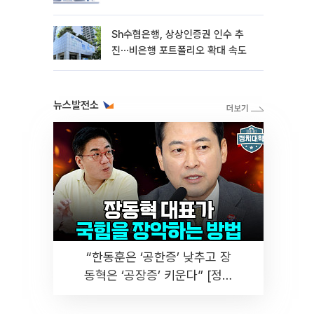
Sh수협은행, 상상인증권 인수 추
진⋯비은행 포트폴리오 확대 속도
뉴스발전소
“한동훈은 ‘공한증’ 낮추고 장
동혁은 ‘공장증’ 키운다” [정치
대학]