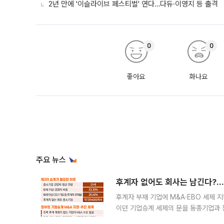
2년 만에 '이슬라이브 페스티벌' 연다…다듀·이영지 등 출격
0
0
좋아요
화나요
주요 뉴스
후계자 없어도 회사는 남긴다?…‘
후계자 부재 기업에 M&A·EBO 세제 
이던 기업승계 세제의 문을 동종기업과 
대신 M&A나 임직원 인수(EBO)를 통