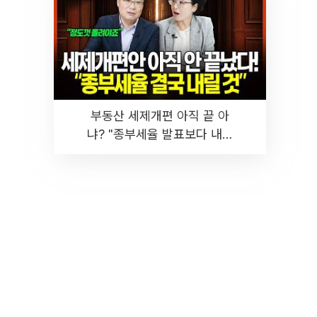
부동산 세제개편 아직 끝 아
냐? "종부세율 발표보다 내릴
것" 장기거주·양도세 전망 I 집
땅지성 I 김인만, 진미윤