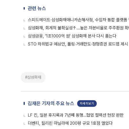
관련 뉴스
스피드메이트·삼성화재애니카손해사정, 수입차 통합 플랫폼
삼성화재, 회계적 불확실성↑...높은 자본비율로 주주환원 확
삼성금융, '1조1000억 원' 삼성화재 본사 다시 품는다
STO 하위법규 예상안, 풀링·거래한도·정형증권 로드맵 제시
#삼성화재
김재은 기자의 주요 뉴스
자세히보기
LF 킨, 일본 후지록과 7년째 동행…협업 컬렉션 현장 완판
더벤티, 필리핀 마닐라에 200평 규모 1호점 열었다