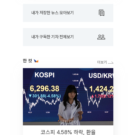
내가 저장한 뉴스 모아보기
내가 구독한 기자 전체보기
한 컷
코스피 4.58% 하락, 환율