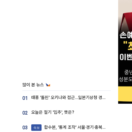
많이 본 뉴스
태풍 '돌핀' 오키나와 접근…일본기상청 경로 업데이트
01
오늘은 절기 '입추', 뜻은?
02
합수본, '통계 조작' 서울·경기·충북 선관위 등 추가 압수수색
03
속보