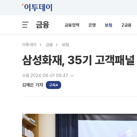
금융
금융정책
은행
보험
2금융
이투데이
금융
보험
삼성화재, 35기 고객패널
수정 2024-08-01 09:47
김재은 기자
구독