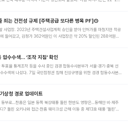
 대부분 지역에 폭염특보가 발효된 가운데 최고체감온도는 35도 안팎까지 올라
줄 죄는 건전성 규제 [주택공급 또다른 병목 PF]①
발 사업장. 2023년 주택건설사업계획 승인을 받아 인허가를 마쳤지만 착공
에 들어갔고, 감정가 362억원인 이 사업장은 약 20% 할인된 288억원에
 현재는 4차 공매를 위한 조건 협의가 진행 중이다. 수도권의 주요 주거 배
 압수수색… ‘조작 지침’ 확인
와 투표율 통계조작 등을 수사 중인 검경 합동수사본부가 서울·경기·충북 선
 압수수색에 나섰다. 7일 국민참정권 침해 진상규명을 위한 검경 합동수사본
추가 증거 확보를 위해 중앙선관위, 서울시·경기도·충청북도 선관위, 김포시
본기상청 경로 업데이트
국 동부로…찬홈은 일본 동쪽 북상태풍 돌핀 한반도 영향은…동해안 비·제주
디? 돌핀 오키나와 접근·찬홈 웨이크섬 근해 이동 중 제13호 태풍 ‘돌핀’이
 아마미 지방에 접근하고 있다. 돌핀은 오키나와 부근을 지난 뒤 동중국해