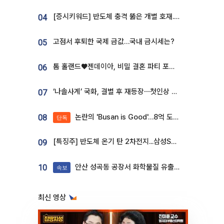
[증시키워드] 반도체 충격 뚫은 개별 호재...포스코퓨처엠·에코프로·한화솔루션 '눈길'
04
고점서 후퇴한 국제 금값…국내 금시세는?
05
톰 홀랜드♥젠데이아, 비밀 결혼 파티 포착⋯호텔 대관비만 9억
06
‘나솔사계’ 국화, 결별 후 재등장⋯첫인상 투표 휩쓸고 ‘인기녀’ 등극
07
논란의 'Busan is Good'…8억 도시브랜드, 용산 대통령실 CI 업체가 수행
08
단독
[특징주] 반도체 온기 탄 2차전지...삼성SDI, 장 초반 7% 넘게 껑충
09
안산 성곡동 공장서 화학물질 유출 사고 발생
10
속보
최신 영상