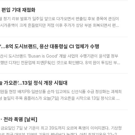
에 편입 기대 재점화
월 정기 리뷰 발표가 일주일 앞으로 다가오면서 편출입 후보 종목에 관심이
 시가총액이 크게 흔들렸지만 저점 이후 주가가 상당 부분 회복되면서 편입
다시 부각되고 있다. 7일 금융투자업계에 따르면 MSCI는 한국시간으로 오는
od'…8억 도시브랜드, 용산 대통령실 CI 업체가 수행
시 도시브랜드 ‘Busan is Good’ 개발 사업의 수행기관이 윤석열 정부
여했던 디자인 전문업체 피앤(P&)인 것으로 확인됐다. 8억 원이 투입된 부산
 부족과 디자인 정체성 논란에 휩싸였던 만큼, 사업 선정 과정과 결과물에
 가오픈’...13일 정식 개장 시험대
.직원들 현장 배치PB·일반상품 순차 입고에도 신선식품 수급 정상화는 과제최
 높일지 주목 홈플러스가 오늘(7일) 가오픈을 시작으로 13일 정식으로 재
직원들이 현장 배치되고, PB 상품과 함께 일반 상품 납품도 순차적으로 진행
ㆍ전라 폭염 [날씨]
 금요일인 7일 낮 기온이 최고 39도까지 오르며 폭염이 이어지겠다. 기상청
로 전국 대부분 지역의 기온이 평년보다 높겠다. 아침 최저기온은 22~27