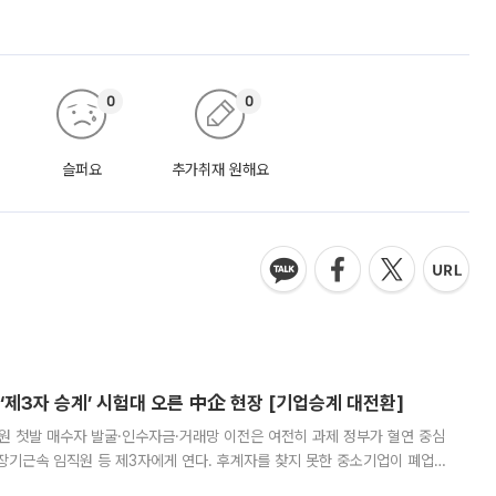
0
0
슬퍼요
추가취재 원해요
제3자 승계’ 시험대 오른 中企 현장 [기업승계 대전환]
지원 첫발 매수자 발굴·인수자금·거래망 이전은 여전히 과제 정부가 혈연 중심
장기근속 임직원 등 제3자에게 연다. 후계자를 찾지 못한 중소기업이 폐업
해 기술과 일자리를 남기도록 하겠다는 취지다. 다만 세금 감면만으로 거래를