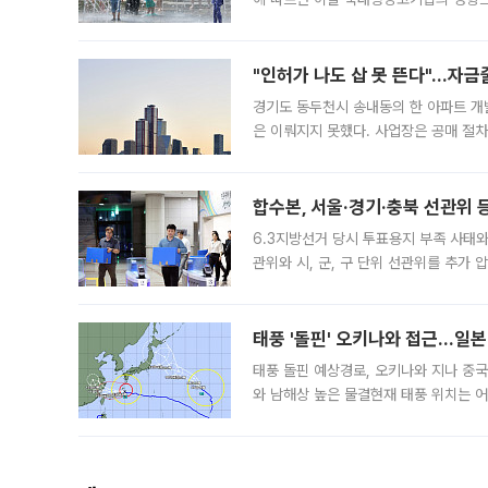
도, 낮 최고기온은 31~39도로, 전국
"인허가 나도 삽 못 뜬다"…자금
경기도 동두천시 송내동의 한 아파트 개
은 이뤄지지 못했다. 사업장은 공매 절차
3차 공매까지 진행됐으나 모두 유찰됐다.
후
합수본, 서울·경기·충북 선관위 등
6.3지방선거 당시 투표용지 부족 사태
관위와 시, 군, 구 단위 선관위를 추가
부(김태훈 서울중앙지검 3차장검사)는 
태풍 '돌핀' 오키나와 접근…일
태풍 돌핀 예상경로, 오키나와 지나 중
와 남해상 높은 물결현재 태풍 위치는 어
강한 세력을 유지한 채 일본 오키나와와