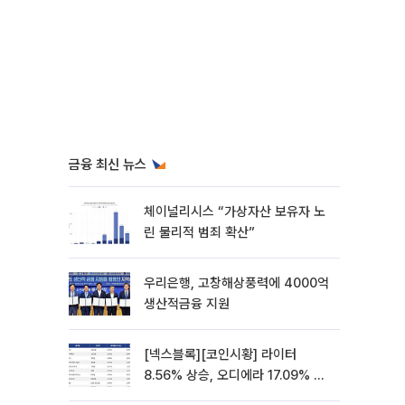
금융 최신 뉴스
체이널리시스 “가상자산 보유자 노
린 물리적 범죄 확산”
우리은행, 고창해상풍력에 4000억
생산적금융 지원
[넥스블록][코인시황] 라이터
8.56% 상승, 오디에라 17.09% 하
락