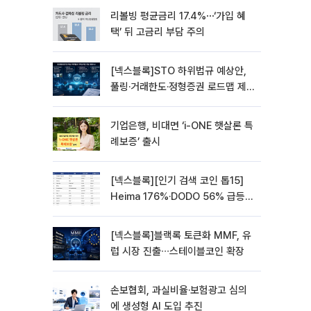
리볼빙 평균금리 17.4%⋯‘가입 혜
택’ 뒤 고금리 부담 주의
[넥스블록]STO 하위법규 예상안,
풀링·거래한도·정형증권 로드맵 제
시
기업은행, 비대면 ‘i-ONE 햇살론 특
례보증’ 출시
[넥스블록][인기 검색 코인 톱15]
Heima 176%·DODO 56% 급등…
대형주 속 고변동 알트 부각
[넥스블록]블랙록 토큰화 MMF, 유
럽 시장 진출∙∙∙스테이블코인 확장
손보협회, 과실비율·보험광고 심의
에 생성형 AI 도입 추진