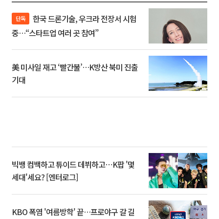
한국 드론기술, 우크라 전장서 시험
단독
중…“스타트업 여러 곳 참여”
美 미사일 재고 ‘빨간불’…K방산 북미 진출
기대
빅뱅 컴백하고 튜이드 데뷔하고⋯K팝 '몇
세대'세요? [엔터로그]
KBO 폭염 '여름방학' 끝…프로야구 갈 길