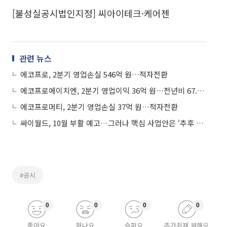
[불성실공시법인지정] 씨아이테크·케어젠
관련 뉴스
에코프로, 2분기 영업손실 546억 원…적자전환
에코프로에이치엔, 2분기 영업이익 36억 원…전년비 67.9%↓
에코프로머티, 2분기 영업손실 37억 원…적자전환
싸이월드, 10월 부활 예고…그러나 핵심 사업안은 ‘추후 공개’
#공시
0
0
0
0
좋아요
화나요
슬퍼요
추가취재 원해요