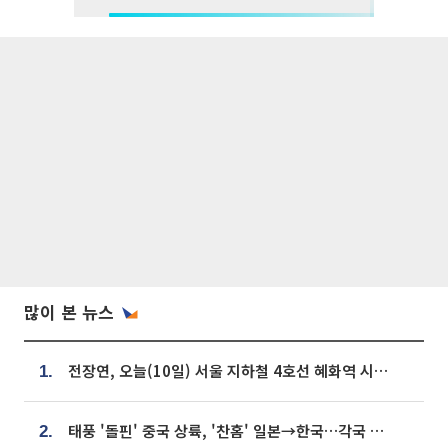
많이 본 뉴스
전장연, 오늘(10일) 서울 지하철 4호선 혜화역 시위…1호선 용산역 무정차
1.
태풍 '돌핀' 중국 상륙, '찬홈' 일본→한국…각국 기상청 예상 경로는?
2.