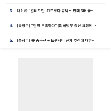
대신證 “알테오젠, 키트루다 큐렉스 판매 3배 급증…목표가 41만원 상향”
3.
[특징주] “탄약 부족하다“ 美 국방부 증산 요청에⋯국내 방산주 급등세
4.
[특징주] 美 중국산 광트랜시버 규제 추진에 대한광통신 등 광통신株 강세
5.