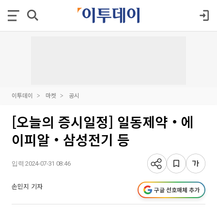
이투데이
마켓
공시
[오늘의 증시일정] 일동제약‧에
이피알‧삼성전기 등
입력 2024-07-31 08:46
손민지 기자
구글 선호매체 추가