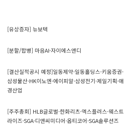
[유상증자] 뉴보텍
[분할/합병] 마음AI·자이에스앤디
[결산실적공시 예정]일동제약·일동홀딩스·키움증권·
삼성물산·HK이노엔·에이피알·삼성전기·제일기획·애
경산업
[주주총회] HLB글로벌·한화리츠·엑스플러스·웨스트
라이즈·SGA·디앤씨미디어·옵티코어·SGA솔루션즈