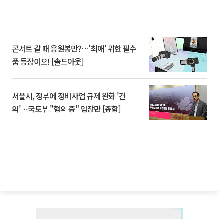
콘서트 갈 때 응원봉만?⋯'최애' 위한 필수
품 등장이오! [솔드아웃]
서울시, 정부에 정비사업 규제 완화 '건
의'⋯국토부 "협의 중" 입장만 [종합]