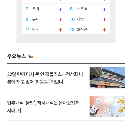
주요뉴스
22일 만에 다시 문 연 홈플러스…정상화 바
쁜데 재고 없어 ‘발동동’[가보니]
입추매직 '불발', 처서매직은 올까요? [해
시태그]