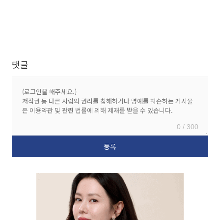
댓글
0 / 300