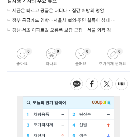
김지영 기자의 주요 뉴스
세금은 빠르고 공급은 더디다…집값 처방의 명암
정부 공급카드 임박…서울시 협의·주민 설득이 성패 가른다
강남·서초 아파트값 오름폭 보합 근접⋯서울 외곽·경기 남부 중심 매수세
0
0
0
0
좋아요
화나요
슬퍼요
추가취재 원해요