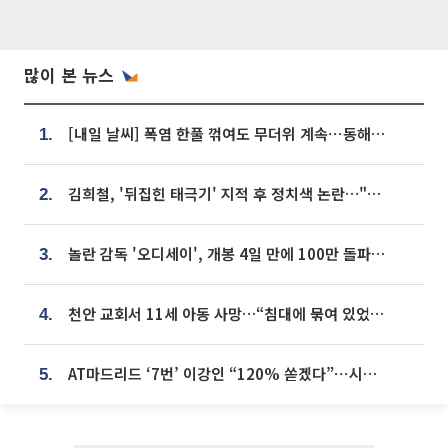
많이 본 뉴스
[내일 날씨] 폭염 한풀 꺾여도 무더위 계속⋯동해안 이틀 연속 비
1.
김희철, '뒤집힌 태극기' 지적 후 정치색 논란…"좌우 떠나 우리나라 국기"
2.
놀란 감독 '오디세이', 개봉 4일 만에 100만 돌파⋯'왕사남' 보다 빠르다
3.
천안 교회서 11세 아동 사망…“침대에 묶여 있었다” 진술 확보
4.
AT마드리드 ‘7번’ 이강인 “120% 쏟겠다”⋯시메오네 감독 “필요한 선수”
5.