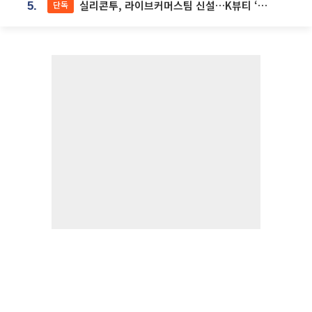
실리콘투, 라이브커머스팀 신설…K뷰티 ‘글로벌 판매망’ 확대[K뷰티 라방戰]
단독
5.