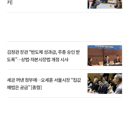
커]
김정관 장관 “반도체 성과급, 주총 승인 받
도록”…상법·자본시장법 개정 시사
세금 꺼낸 정부에…오세훈 서울시장 “집값
해법은 공급” [종합]