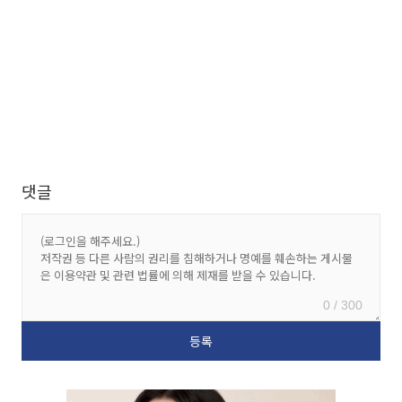
댓글
0 / 300