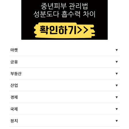
마켓
금융
부동산
산업
경제
국제
정치