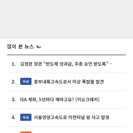
많이 본 뉴스
김정관 장관 “반도체 성과급, 주총 승인 받도록”…상법·자본시장법 개정 시사
1.
중부내륙고속도로서 미상 폭발물 발견
속보
2.
ISA 계좌, 5년마다 깨라고요? [이슈크래커]
3.
서울양양고속도로 이천터널 앞 사고 발생
속보
4.