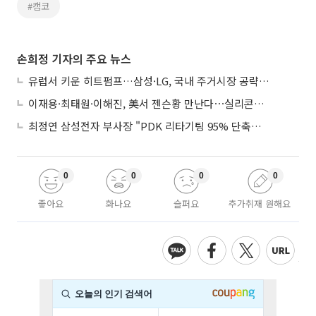
#캠코
손희정 기자의 주요 뉴스
유럽서 키운 히트펌프…삼성·LG, 국내 주거시장 공략 ‘속도’
이재용·최태원·이해진, 美서 젠슨황 만난다⋯실리콘밸리 집결하는 AI리더
최정연 삼성전자 부사장 "PDK 리타기팅 95% 단축…에이전트 AI 시범 활용"
0
0
0
0
좋아요
화나요
슬퍼요
추가취재 원해요