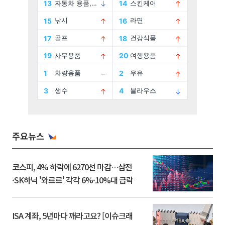
주요뉴스
코스피, 4% 하락에 6270선 마감…삼전
·SK하닉 '와르르' 각각 6%·10%대 급락
ISA 계좌, 5년마다 깨라고요? [이슈크래