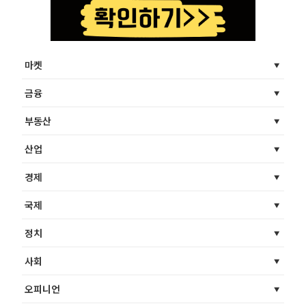
마켓
금융
부동산
산업
경제
국제
정치
사회
오피니언