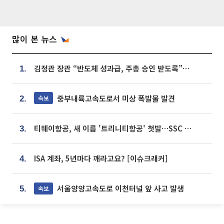
많이 본 뉴스
김정관 장관 “반도체 성과급, 주총 승인 받도록”…상법·자본시장법 개정 시사
1.
중부내륙고속도로서 미상 폭발물 발견
속보
2.
티웨이항공, 새 이름 '트리니티항공' 첫발…SSC 전략 본격화
3.
ISA 계좌, 5년마다 깨라고요? [이슈크래커]
4.
서울양양고속도로 이천터널 앞 사고 발생
속보
5.