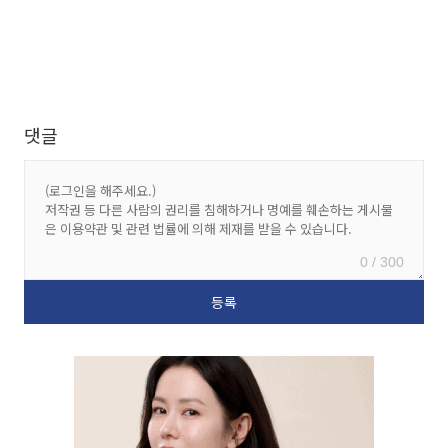
댓글
0 / 300