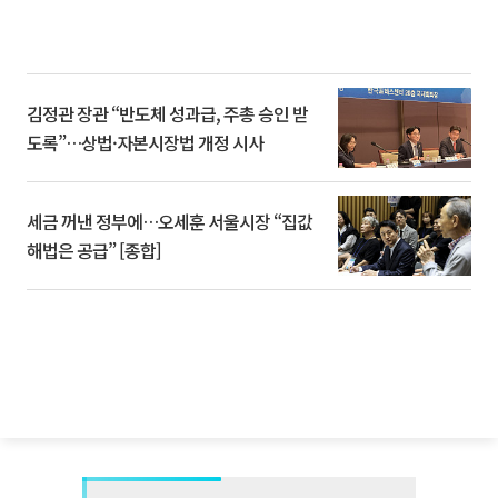
김정관 장관 “반도체 성과급, 주총 승인 받
도록”…상법·자본시장법 개정 시사
세금 꺼낸 정부에…오세훈 서울시장 “집값
해법은 공급” [종합]