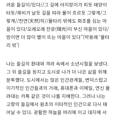
러운 들길이/있다//그 길에 아지랑이가 피듯 태양이
타듯/제비가 날듯 길을 따라 물이 흐르듯 그렇게/그
렇게//천연(天然)히//울타리 밖에도 화초를 심는 마
을이 있다/오래오래 잔광(殘光)이 부신 마을이 있다/
밤이면 더 많이 별이 뜨는 마을이 있다”(박용래 ‘울타
리 밖’)
나는 들길의 환대와 격려 속에서 소년시절을 보냈다.
그 뒤 들길을 등지고 도시로 나가 더 나은 삶을 위해
분투했다. 도시에서는 많은 인간관계들, 변덕스럽고
이기적인 인간들과의 거래, 휴대폰과 이메일, 연신 울
려대는 카톡 같은 것이 나를 지배한다. 그러나 나는
고향의 들길에서 원초의 이타적인 인간으로 다시 태
어날 수 있다. 광활한 하늘을 머리에 이고 대지에 서