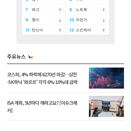
주요뉴스
코스피, 4% 하락에 6270선 마감…삼전
·SK하닉 '와르르' 각각 6%·10%대 급락
ISA 계좌, 5년마다 깨라고요? [이슈크래
커]