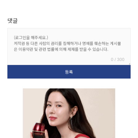
댓글
0 / 300