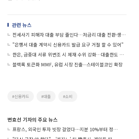
관련 뉴스
전세사기 피해자 대출 부담 줄인다…저금리 대출 전환·생애최초 혜택 유지
"은행서 대출 계약시 신용카드 발급 요구 거절 할 수 있어"
한은, 금중대 서류 위변조 시 제재 수위 강화…대출한도 최대 3개월 감축
블랙록 토큰화 MMF, 유럽 시장 진출∙∙∙스테이블코인 확장
#신용카드
#대출
#소비
변효선 기자의 주요 뉴스
프랑스, 외국인 투자 빗장 걸었다⋯지분 10%부터 정부가 승인