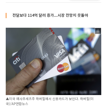
전달보다 114억 달러 증가...시장 전망치 웃돌아
▲미국 매사추세츠주 하버힐에서 신용카드가 보인다. 하버힐(미
국)/AP연합뉴스