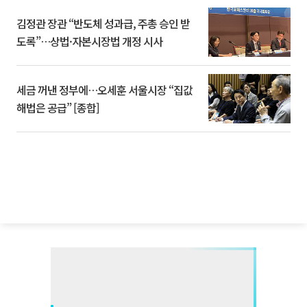
김정관 장관 “반도체 성과급, 주총 승인 받
도록”…상법·자본시장법 개정 시사
세금 꺼낸 정부에…오세훈 서울시장 “집값
해법은 공급” [종합]