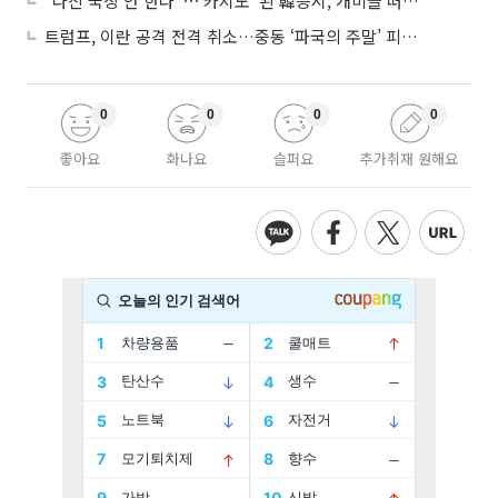
"다신 국장 안 한다"⋯'카지노' 된 韓증시, 개미들 떠난다
트럼프, 이란 공격 전격 취소…중동 ‘파국의 주말’ 피했다
0
0
0
0
좋아요
화나요
슬퍼요
추가취재 원해요