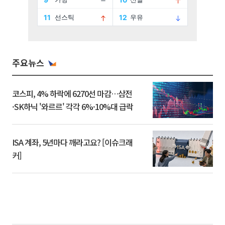
주요뉴스
코스피, 4% 하락에 6270선 마감…삼전
·SK하닉 '와르르' 각각 6%·10%대 급락
ISA 계좌, 5년마다 깨라고요? [이슈크래
커]