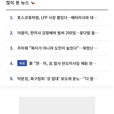
많이 본 뉴스
포스코퓨처엠, LFP 시장 뚫었다…배터리사와 대규모 장기 공급 합의
1.
아옳이, 한의사 김형배와 벌써 200일⋯꽃다발 들고 "프러포즈 아냐"
2.
추미애 "복지가 아니라 도민이 늘었다"…재정난 책임론 정면돌파
3.
軍 "한ㆍ미, 北 발사 탄도미사일 제원 정밀분석 중"
속보
4.
박문성, 축구협회 '성 접대' 보도에 분노…"다 말아먹으려고 작정했나"
5.