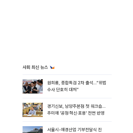
사회 최신 뉴스
원희룡, 종합특검 2차 출석…“위법
수사 단호히 대처”
경기신보, 남양주본점 첫 워크숍…
추미애 '공정·혁신·포용' 전면 반영
서울시-애경산업 기부전달식 진