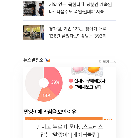
기약 없는 '극한더위' 당분간 계속된
다⋯다음주도 폭염·열대야 지속
경과원, 기업 123곳 찾아가 애로
136건 풀었다…현장방문 393회
뉴스발전소
만지고 누르며 푼다…스트레스
잡는 '말랑이' [데이터클립]