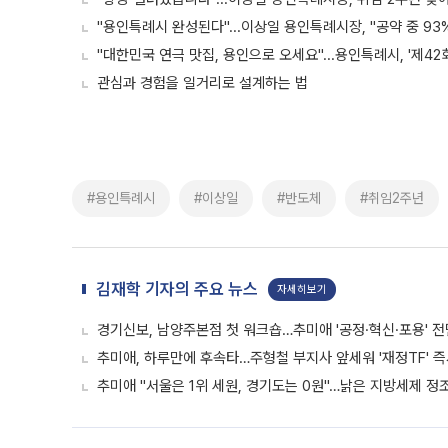
"용인특례시 완성된다"...이상일 용인특례시장, "공약 중 93
"대한민국 연극 맛집, 용인으로 오세요"...용인특례시, '제4
관심과 경험을 일거리로 설계하는 법
#용인특례시
#이상일
#반도체
#취임2주년
김재학 기자의 주요 뉴스
자세히보기
경기신보, 남양주본점 첫 워크숍…추미애 '공정·혁신·포용' 전
추미애, 하루만에 후속타…주형철 부지사 앞세워 '재정TF' 즉
추미애 "서울은 1위 세원, 경기도는 0원"…낡은 지방세제 정