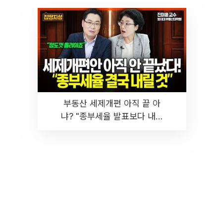
부동산 세제개편 아직 끝 아
냐? "종부세율 발표보다 내릴
것" 장기거주·양도세 전망 I 집
땅지성 I 김인만, 진미윤