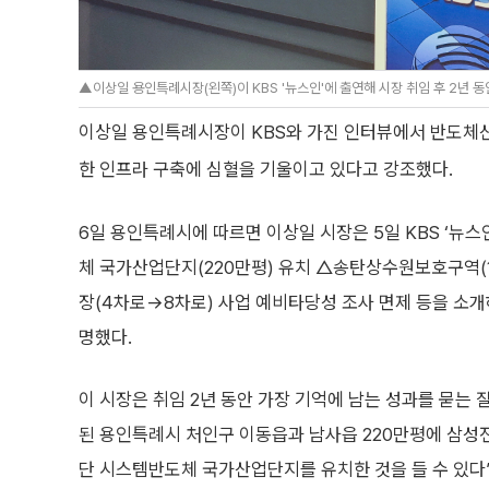
▲이상일 용인특례시장(왼쪽)이 KBS '뉴스인'에 출연해 시장 취임 후 2년 
이상일 용인특례시장이 KBS와 가진 인터뷰에서 반도체
한 인프라 구축에 심혈을 기울이고 있다고 강조했다.
6일 용인특례시에 따르면 이상일 시장은 5일 KBS ‘뉴
체 국가산업단지(220만평) 유치 △송탄상수원보호구역(1
장(4차로→8차로) 사업 예비타당성 조사 면제 등을 소개
명했다.
이 시장은 취임 2년 동안 가장 기억에 남는 성과를 묻는 질
된 용인특례시 처인구 이동읍과 남사읍 220만평에 삼성
단 시스템반도체 국가산업단지를 유치한 것을 들 수 있다