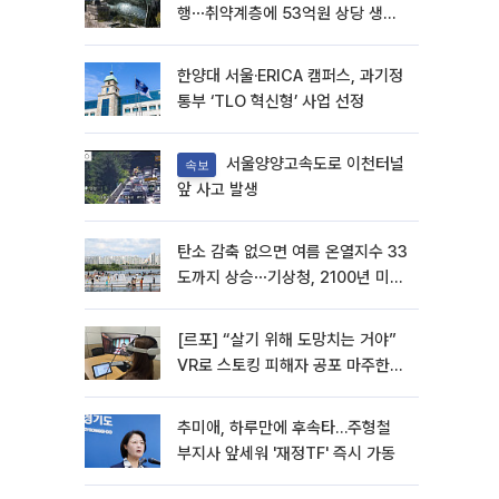
행⋯취약계층에 53억원 상당 생활
용품 지원
한양대 서울·ERICA 캠퍼스, 과기정
통부 ‘TLO 혁신형’ 사업 선정
서울양양고속도로 이천터널
속보
앞 사고 발생
탄소 감축 없으면 여름 온열지수 33
도까지 상승⋯기상청, 2100년 미래
전망
[르포] “살기 위해 도망치는 거야”
VR로 스토킹 피해자 공포 마주한
수형자들
추미애, 하루만에 후속타…주형철
부지사 앞세워 '재정TF' 즉시 가동