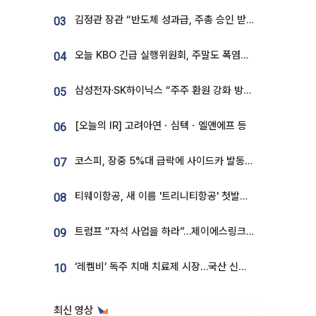
김정관 장관 “반도체 성과급, 주총 승인 받도록”…상법·자본시장법 개정 시사
03
오늘 KBO 긴급 실행위원회, 주말도 폭염취소 될까
04
삼성전자·SK하이닉스 “주주 환원 강화 방안 마련”
05
[오늘의 IR] 고려아연ㆍ심텍ㆍ엘앤에프 등
06
코스피, 장중 5%대 급락에 사이드카 발동…삼성·SK 동반 폭락
07
티웨이항공, 새 이름 '트리니티항공' 첫발…SSC 전략 본격화
08
트럼프 “자석 사업을 하라”…제이에스링크, 비중국 영구자석 공급망 구축 속도
09
‘레켐비’ 독주 치매 치료제 시장…국산 신약 등장하나
10
최신 영상