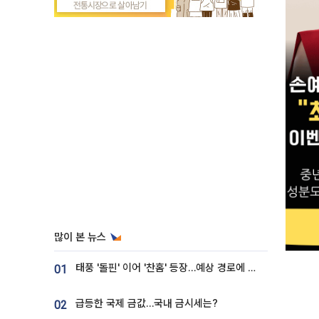
많이 본 뉴스
태풍 '돌핀' 이어 '찬홈' 등장…예상 경로에 한국 '한숨'
01
급등한 국제 금값…국내 금시세는?
02