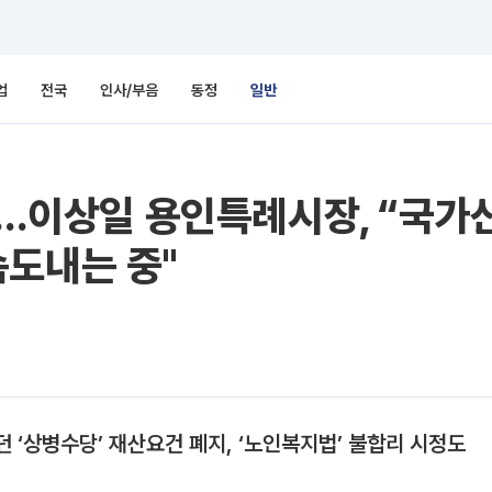
업
전국
인사/부음
동정
일반
...이상일 용인특례시장, “국가
속도내는 중"
 ‘상병수당’ 재산요건 폐지, ‘노인복지법’ 불합리 시정도