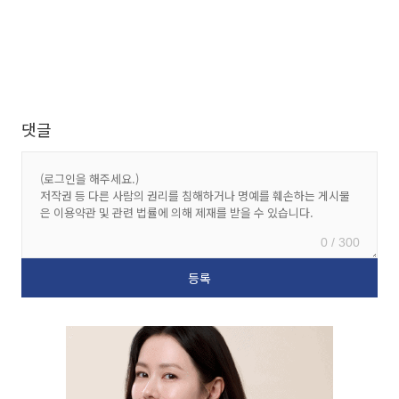
댓글
0 / 300