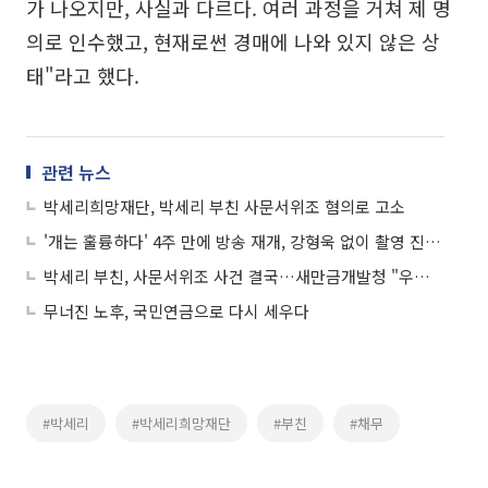
가 나오지만, 사실과 다르다. 여러 과정을 거쳐 제 명
의로 인수했고, 현재로썬 경매에 나와 있지 않은 상
태"라고 했다.
관련 뉴스
박세리희망재단, 박세리 부친 사문서위조 혐의로 고소
'개는 훌륭하다' 4주 만에 방송 재개, 강형욱 없이 촬영 진행…박세리 출연
박세리 부친, 사문서위조 사건 결국…새만금개발청 "우선협상자 지위 박탈"
무너진 노후, 국민연금으로 다시 세우다
#박세리
#박세리희망재단
#부친
#채무