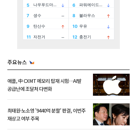
주요뉴스
애플, 中 CXMT 메모리 탑재 시험…AI발
공급난에 조달처 다변화
최태원·노소영 '9440억 분할' 판결, 이번주
재상고 여부 주목