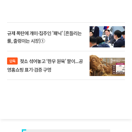
규제 폭탄에 개미·집주인 '패닉' [흔들리는
룰, 출렁이는 시장]①
젖소 섞어놓고 ‘한우 원육’ 팔이...공
단독
영홈쇼핑 표기·검증 구멍