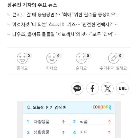
장유진 기자의 주요 뉴스
콘서트 갈 때 응원봉만?⋯'최애' 위한 필수품 등장이오!
이것저것 '다 되는' 스트레이 키즈⋯"안전한 선택지? 도전이 재밌죠"
나우즈, 올여름 물들일 '제로섹시'의 맛⋯"모두 '입덕'시킬 것"
0
0
0
0
좋아요
화나요
슬퍼요
추가취재 원해요