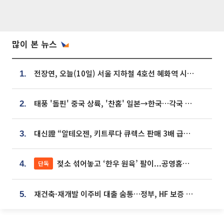
많이 본 뉴스
전장연, 오늘(10일) 서울 지하철 4호선 혜화역 시위…1호선 용산역 무정차
1.
태풍 '돌핀' 중국 상륙, '찬홈' 일본→한국…각국 기상청 예상 경로는?
2.
대신證 “알테오젠, 키트루다 큐렉스 판매 3배 급증…목표가 41만원 상향”
3.
젖소 섞어놓고 ‘한우 원육’ 팔이...공영홈쇼핑 표기·검증 구멍
단독
4.
재건축·재개발 이주비 대출 숨통…정부, HF 보증 신설 추진
5.