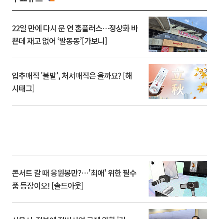
22일 만에 다시 문 연 홈플러스…정상화 바
쁜데 재고 없어 ‘발동동’[가보니]
입추매직 '불발', 처서매직은 올까요? [해
시태그]
콘서트 갈 때 응원봉만?⋯'최애' 위한 필수
품 등장이오! [솔드아웃]