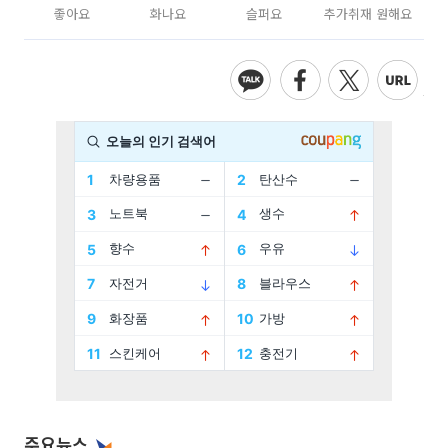
좋아요
화나요
슬퍼요
추가취재 원해요
주요뉴스