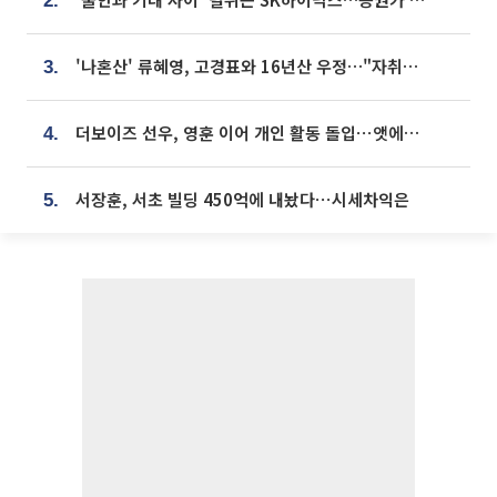
2.
'나혼산' 류혜영, 고경표와 16년산 우정…"자취방서 부모님과 마주쳐"
3.
더보이즈 선우, 영훈 이어 개인 활동 돌입⋯앳에어리어와 전속계약
4.
서장훈, 서초 빌딩 450억에 내놨다⋯시세차익은
5.