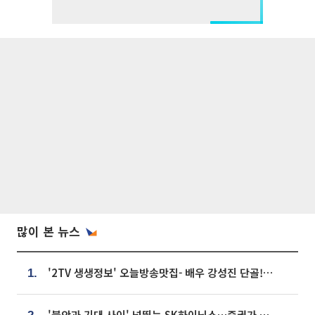
많이 본 뉴스
'2TV 생생정보' 오늘방송맛집- 배우 강성진 단골! 쌀국수ㆍ푸팟퐁 커리 맛집 '블○○○'
1.
'불안과 기대 사이' 널뛰는 SK하이닉스…증권가 "HBM4·LTA 기반 펀터멘털 견고"