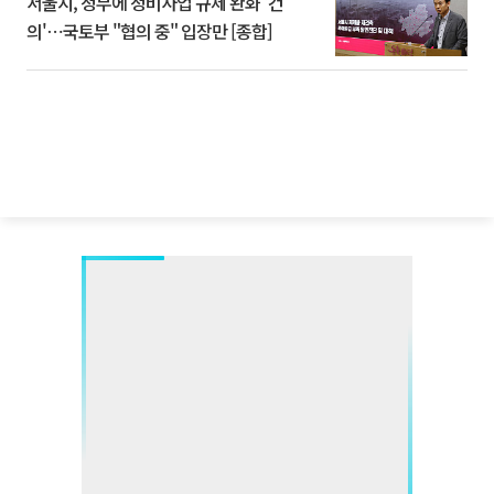
서울시, 정부에 정비사업 규제 완화 '건
의'⋯국토부 "협의 중" 입장만 [종합]