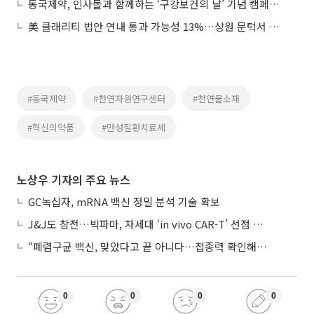
동국제약, 인사돌과 함께하는 ‘구강보건의 날’ 기념 캠페인 진행
美 클래리티 법안 연내 통과 가능성 13%…상원 문턱서 제동
#동국제약
#천연자원연구센터
#천연물소재
#혁신의약품
#만성질환치료제
노상우 기자의 주요 뉴스
GC녹십자, mRNA 백신 정밀 분석 기술 확보
J&J도 참전…빅파마, 차세대 ‘in vivo CAR-T’ 선점 경쟁 본격화
“폐렴구균 백신, 맞았다고 끝 아니다…접종력 확인해야”
0
0
0
0