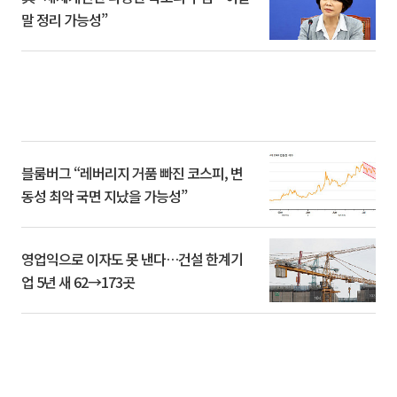
말 정리 가능성”
블룸버그 “레버리지 거품 빠진 코스피, 변
동성 최악 국면 지났을 가능성”
영업익으로 이자도 못 낸다…건설 한계기
업 5년 새 62→173곳