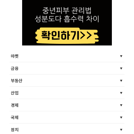
마켓
금융
부동산
산업
경제
국제
정치