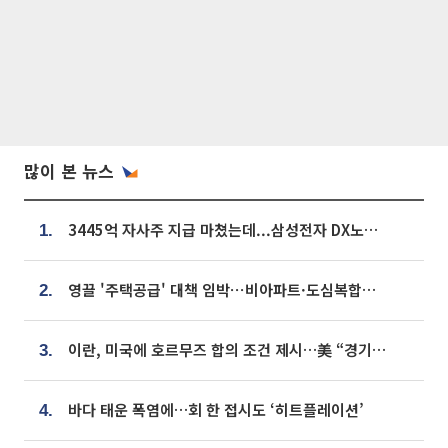
많이 본 뉴스
3445억 자사주 지급 마쳤는데...삼성전자 DX노조, 뒤늦은 '떼쓰기 집회'
1.
영끌 '주택공급' 대책 임박⋯비아파트·도심복합까지 총동원
2.
이란, 미국에 호르무즈 합의 조건 제시…美 “경기 아직 안 끝나” [종합]
3.
바다 태운 폭염에…회 한 접시도 ‘히트플레이션’
4.