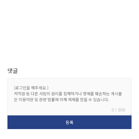
댓글
0 / 300