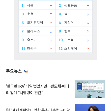
주요뉴스
‘한국판 IRA’ 베일 벗었지만…반도체·배터
리 업계 “시행령이 관건”
與 “세제개편안 다양한 목소리 수렴…이달