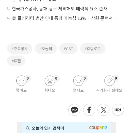
한국가스공사, 동해 광구 제외해도 매력적 요소 존재
美 클래리티 법안 연내 통과 가능성 13%…상원 문턱서 제동
#주요공시
#오늘의
#GST
#휴림로봇
#휴젤
0
0
0
0
좋아요
화나요
슬퍼요
추가취재 원해요