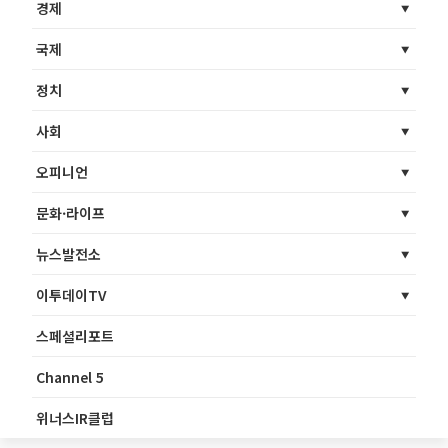
경제
국제
정치
사회
오피니언
문화·라이프
뉴스발전소
이투데이TV
스페셜리포트
Channel 5
위너스IR클럽