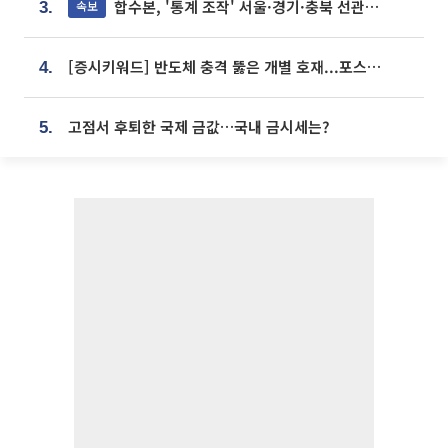
합수본, '통계 조작' 서울·경기·충북 선관위 등 추가 압수수색
속보
3.
[증시키워드] 반도체 충격 뚫은 개별 호재...포스코퓨처엠·에코프로·한화솔루션 '눈길'
4.
고점서 후퇴한 국제 금값…국내 금시세는?
5.