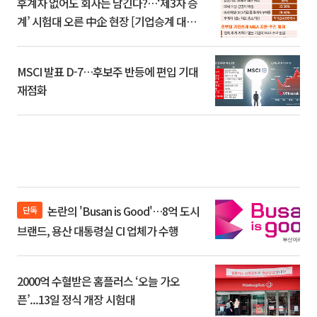
후계자 없어도 회사는 남긴다?…‘제3자 승
계’ 시험대 오른 中企 현장 [기업승계 대전
환]
MSCI 발표 D-7…후보주 반등에 편입 기대
재점화
논란의 'Busan is Good'…8억 도시
단독
브랜드, 용산 대통령실 CI 업체가 수행
2000억 수혈받은 홈플러스 ‘오늘 가오
픈’...13일 정식 개장 시험대