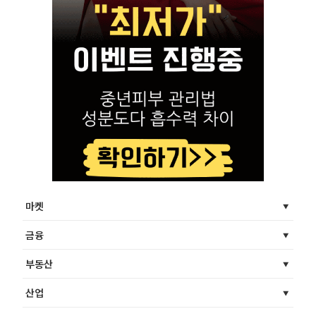
마켓
금융
부동산
산업