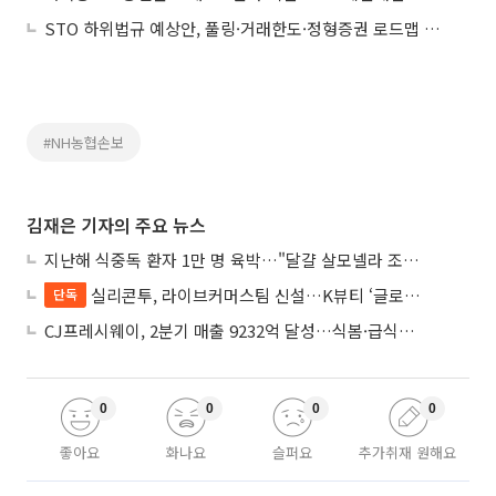
STO 하위법규 예상안, 풀링·거래한도·정형증권 로드맵 제시
#NH농협손보
김재은 기자의 주요 뉴스
지난해 식중독 환자 1만 명 육박…"달걀 살모넬라 조심하세요"
실리콘투, 라이브커머스팀 신설…K뷰티 ‘글로벌 판매망’ 확대
단독
CJ프레시웨이, 2분기 매출 9232억 달성…식봄·급식사업 성장
0
0
0
0
좋아요
화나요
슬퍼요
추가취재 원해요