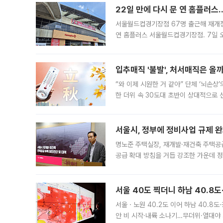
22일 만에 다시 문 연 홈플러스
서울월드컵경기장점 67명 출근해 재개점 
연 홈플러스 서울월드컵경기장점. 7일 
우유, 과일 같은 신선식품이 차근차근 자
입추매직 '불발', 처서매직은 올
“와 이제 시원한 거 같아” 단체 ‘뇌손상
한 더위 속 30도대 초반이 상대적으로
지역에 있었습니다. 7월 말에는 서풍과
서울시, 정부에 정비사업 규제 완화
명노준 주택실장, 재개발·재건축 주택공
공급 확대 방침을 거듭 강조한 가운데 정
면 반박하고 나섰다. 명노준 서울시 주택
서울 40도 찍더니 하남 40.8도
서울ㆍ노원 40.2도 이어 하남 40.8도
안 비 시작·내륙 소나기…무더위·열대야 