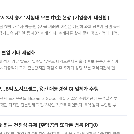
. 전국 대부분 지역에 폭염특보가 내려진 가운데 곳곳에서 39~40도 안팎
제3자 승계’ 시험대 오른 中企 현장 [기업승계 대전환]
지원 첫발 매수자 발굴·인수자금·거래망 이전은 여전히 과제 정부가 혈연 중심
장기근속 임직원 등 제3자에게 연다. 후계자를 찾지 못한 중소기업이 폐업
해 기술과 일자리를 남기도록 하겠다는 취지다. 다만 세금 감면만으로 거래를
에 편입 기대 재점화
월 정기 리뷰 발표가 일주일 앞으로 다가오면서 편출입 후보 종목에 관심이
 시가총액이 크게 흔들렸지만 저점 이후 주가가 상당 부분 회복되면서 편입
다시 부각되고 있다. 7일 금융투자업계에 따르면 MSCI는 한국시간으로 오는
od'…8억 도시브랜드, 용산 대통령실 CI 업체가 수행
시 도시브랜드 ‘Busan is Good’ 개발 사업의 수행기관이 윤석열 정부
여했던 디자인 전문업체 피앤(P&)인 것으로 확인됐다. 8억 원이 투입된 부산
 부족과 디자인 정체성 논란에 휩싸였던 만큼, 사업 선정 과정과 결과물에
줄 죄는 건전성 규제 [주택공급 또다른 병목 PF]①
발 사업장. 2023년 주택건설사업계획 승인을 받아 인허가를 마쳤지만 착공