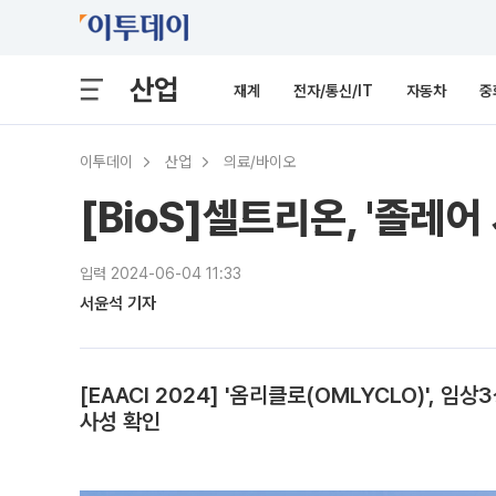
산업
재계
전자/통신/IT
자동차
중
이투데이
산업
의료/바이오
[BioS]셀트리온, '졸레어
입력 2024-06-04 11:33
서윤석 기자
[EAACI 2024] '옴리클로(OMLYCLO)',
사성 확인