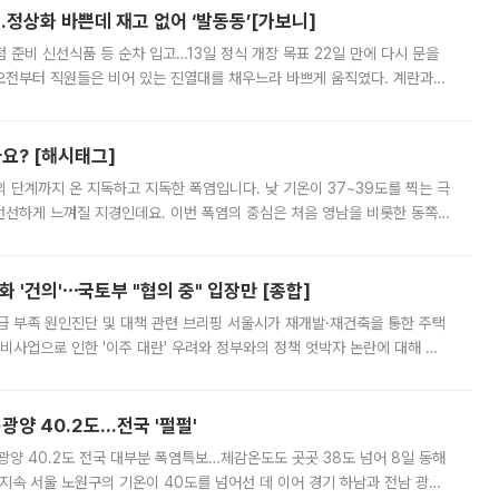
…정상화 바쁜데 재고 없어 ‘발동동’[가보니]
준비 신선식품 등 순차 입고…13일 정식 개장 목표 22일 만에 다시 문을
오전부터 직원들은 비어 있는 진열대를 채우느라 바쁘게 움직였다. 계란과
리를 잡기 시작했지만, 매장 곳곳엔 여전히 텅 빈 매대가 먼저 눈에 들어왔
까요? [해시태그]
’의 단계까지 온 지독하고 지독한 폭염입니다. 낮 기온이 37~39도를 찍는 극
 선선하게 느껴질 지경인데요. 이번 폭염의 중심은 처음 영남을 비롯한 동쪽
 북서풍이 산맥을 넘어 영남 쪽으로 내려오면서 뜨겁고 건조해졌는데요.
 '건의'⋯국토부 "협의 중" 입장만 [종합]
급 부족 원인진단 및 대책 관련 브리핑 서울시가 재개발·재건축을 통한 주택
비사업으로 인한 '이주 대란' 우려와 정부와의 정책 엇박자 논란에 대해 정
실장은 2031년까지 31만 가구 착공 목표에 차질이 없다는 입장이나,
·광양 40.2도…전국 '펄펄'
·광양 40.2도 전국 대부분 폭염특보…체감온도도 곳곳 38도 넘어 8일 동해
지속 서울 노원구의 기온이 40도를 넘어선 데 이어 경기 하남과 전남 광양