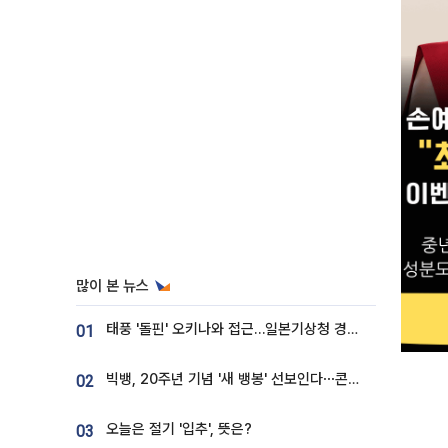
많이 본 뉴스
태풍 '돌핀' 오키나와 접근…일본기상청 경로 업데이트
01
빅뱅, 20주년 기념 '새 뱅봉' 선보인다⋯콘서트 앞두고 팝업 개최
02
오늘은 절기 '입추', 뜻은?
03