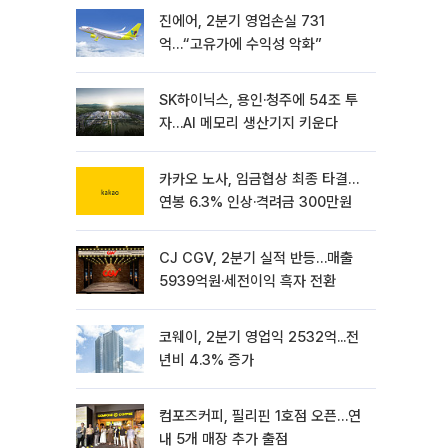
진에어, 2분기 영업손실 731
억…“고유가에 수익성 악화”
SK하이닉스, 용인·청주에 54조 투
자…AI 메모리 생산기지 키운다
카카오 노사, 임금협상 최종 타결…
연봉 6.3% 인상·격려금 300만원
CJ CGV, 2분기 실적 반등…매출
5939억원·세전이익 흑자 전환
코웨이, 2분기 영업익 2532억...전
년비 4.3% 증가
컴포즈커피, 필리핀 1호점 오픈…연
내 5개 매장 추가 출점