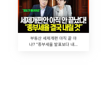
부동산 세제개편 아직 끝 아
냐? "종부세율 발표보다 내릴
것" 장기거주·양도세 전망 I 집
땅지성 I 김인만, 진미윤