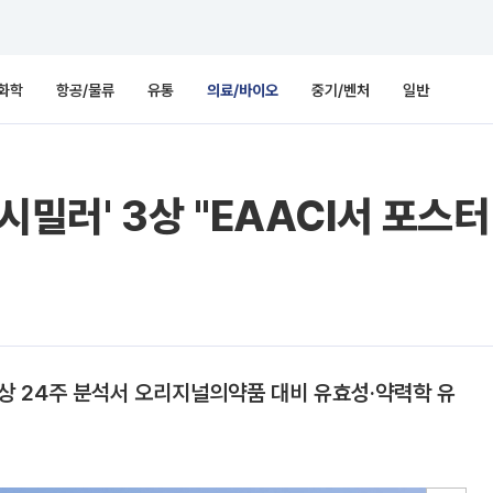
화학
항공/물류
유통
의료/바이오
중기/벤처
일반
 시밀러' 3상 "EAACI서 포스터
 임상3상 24주 분석서 오리지널의약품 대비 유효성·약력학 유