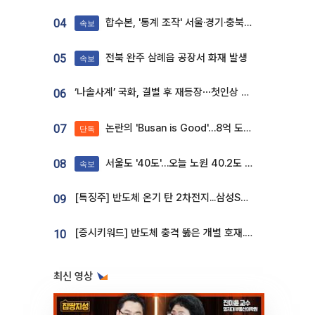
합수본, '통계 조작' 서울·경기·충북 선관위 등 추가 압수수색
04
속보
전북 완주 삼례읍 공장서 화재 발생
05
속보
‘나솔사계’ 국화, 결별 후 재등장⋯첫인상 투표 휩쓸고 ‘인기녀’ 등극
06
논란의 'Busan is Good'…8억 도시브랜드, 용산 대통령실 CI 업체가 수행
07
단독
서울도 '40도'…오늘 노원 40.2도 기록
08
속보
[특징주] 반도체 온기 탄 2차전지...삼성SDI, 장 초반 7% 넘게 껑충
09
[증시키워드] 반도체 충격 뚫은 개별 호재...포스코퓨처엠·에코프로·한화솔루션 '눈길'
10
최신 영상