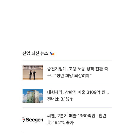
산업 최신 뉴스
중견기업계, 고용·노동 정책 전환 촉
구…“청년 희망 되살려야”
대원제약, 상반기 매출 3109억 원…
전년比 3.1%↑
씨젠, 2분기 매출 1360억원…전년
比 19.2% 증가