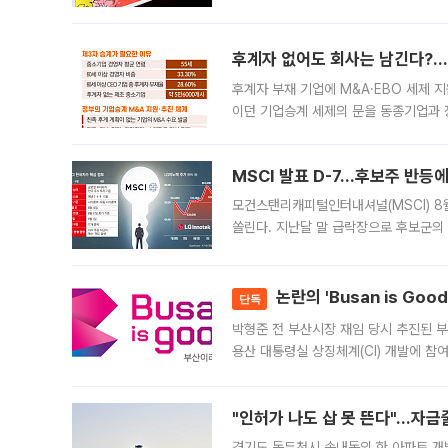
에서도 40도를 웃도는 기온이 관측됐다
의 극심한
후계자 없어도 회사는 남긴다?…‘
후계자 부재 기업에 M&A·EBO 세제 
이던 기업승계 세제의 문을 동종기업과 
대신 M&A나 임직원 인수(EBO)를 통
늘
MSCI 발표 D-7…후보주 반등
모건스탠리캐피털인터내셔널(MSCI) 8
쏠린다. 지난달 말 급락장으로 후보군의
가능성과 지수 추종 자금 유입 기대가 
논란의 'Busan is Go
단독
박형준 전 부산시장 재임 당시 추진된 부산
용산 대통령실 상징체계(CI) 개발에 참
도시브랜드 사업이 공개 이후 시민 공감
"인허가 나도 삽 못 뜬다"…자금
경기도 동두천시 송내동의 한 아파트 개