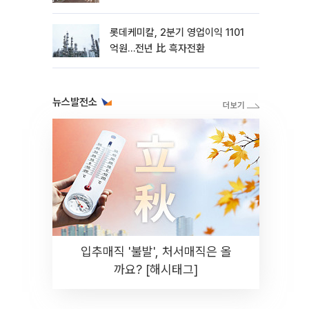
롯데케미칼, 2분기 영업이익 1101
억원…전년 比 흑자전환
뉴스발전소
입추매직 '불발', 처서매직은 올
까요? [해시태그]