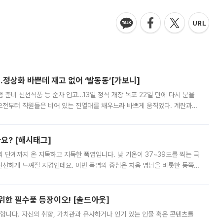
…정상화 바쁜데 재고 없어 ‘발동동’[가보니]
준비 신선식품 등 순차 입고…13일 정식 개장 목표 22일 만에 다시 문을
오전부터 직원들은 비어 있는 진열대를 채우느라 바쁘게 움직였다. 계란과
리를 잡기 시작했지만, 매장 곳곳엔 여전히 텅 빈 매대가 먼저 눈에 들어왔
까요? [해시태그]
’의 단계까지 온 지독하고 지독한 폭염입니다. 낮 기온이 37~39도를 찍는 극
 선선하게 느껴질 지경인데요. 이번 폭염의 중심은 처음 영남을 비롯한 동쪽
 북서풍이 산맥을 넘어 영남 쪽으로 내려오면서 뜨겁고 건조해졌는데요.
 위한 필수품 등장이오! [솔드아웃]
합니다. 자신의 취향, 가치관과 유사하거나 인기 있는 인물 혹은 콘텐츠를