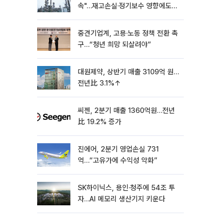
속"…재고손실·정기보수 영향에도
흑자 유지
중견기업계, 고용·노동 정책 전환 촉
구…“청년 희망 되살려야”
대원제약, 상반기 매출 3109억 원…
전년比 3.1%↑
씨젠, 2분기 매출 1360억원…전년
比 19.2% 증가
진에어, 2분기 영업손실 731
억…“고유가에 수익성 악화”
SK하이닉스, 용인·청주에 54조 투
자…AI 메모리 생산기지 키운다