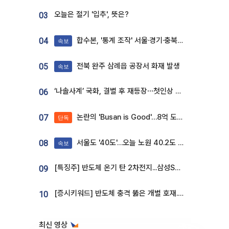
오늘은 절기 '입추', 뜻은?
03
합수본, '통계 조작' 서울·경기·충북 선관위 등 추가 압수수색
04
속보
전북 완주 삼례읍 공장서 화재 발생
05
속보
‘나솔사계’ 국화, 결별 후 재등장⋯첫인상 투표 휩쓸고 ‘인기녀’ 등극
06
논란의 'Busan is Good'…8억 도시브랜드, 용산 대통령실 CI 업체가 수행
07
단독
서울도 '40도'…오늘 노원 40.2도 기록
08
속보
[특징주] 반도체 온기 탄 2차전지...삼성SDI, 장 초반 7% 넘게 껑충
09
[증시키워드] 반도체 충격 뚫은 개별 호재...포스코퓨처엠·에코프로·한화솔루션 '눈길'
10
최신 영상