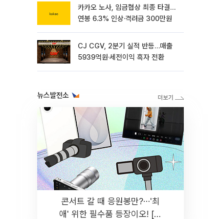
카카오 노사, 임금협상 최종 타결…
연봉 6.3% 인상·격려금 300만원
CJ CGV, 2분기 실적 반등…매출
5939억원·세전이익 흑자 전환
뉴스발전소
콘서트 갈 때 응원봉만?⋯'최
애' 위한 필수품 등장이오! [솔