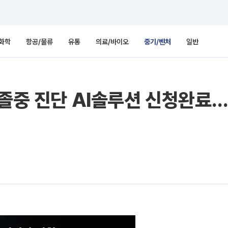
화학
항공/물류
유통
의료/바이오
중기/벤처
일반
뇌졸중 진단 AI솔루션 신청완료