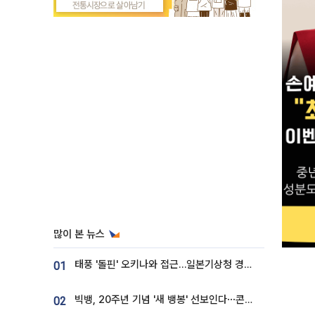
많이 본 뉴스
태풍 '돌핀' 오키나와 접근…일본기상청 경로 업데이트
01
빅뱅, 20주년 기념 '새 뱅봉' 선보인다⋯콘서트 앞두고 팝업 개최
02