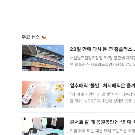
주요 뉴스
22일 만에 다시 문 연 홈플러스
서울월드컵경기장점 67명 출근해 재개점 
연 홈플러스 서울월드컵경기장점. 7일 
우유, 과일 같은 신선식품이 차근차근 자
입추매직 '불발', 처서매직은 올
“와 이제 시원한 거 같아” 단체 ‘뇌손상
한 더위 속 30도대 초반이 상대적으로
지역에 있었습니다. 7월 말에는 서풍과
콘서트 갈 때 응원봉만?⋯'최애'
지금 화제 되는 패션·뷰티 트렌드를 소개