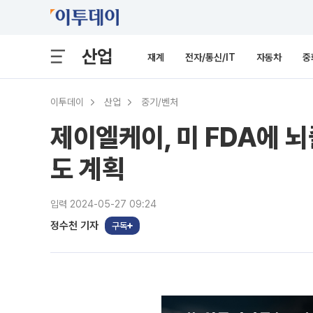
산업
재계
전자/통신/IT
자동차
중
이투데이
산업
중기/벤처
제이엘케이, 미 FDA에 
도 계획
입력 2024-05-27 09:24
정수천 기자
구독