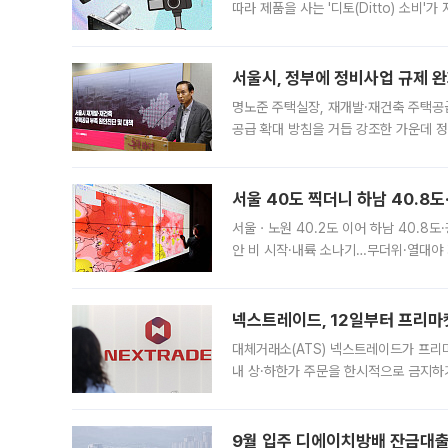
따라 제품을 사는 '디토(Ditto) 소비
어디일까요? 아이돌 콘서트 시작을 기다
서울시, 정부에 정비사업 규제 완화
명노준 주택실장, 재개발·재건축 주택공
공급 확대 방침을 거듭 강조한 가운데 정
면 반박하고 나섰다. 명노준 서울시 주택
서울 40도 찍더니 하남 40.8도
서울ㆍ노원 40.2도 이어 하남 40.8도
안 비 시작·내륙 소나기…무더위·열대야 
에서도 40도를 웃도는 기온이 관측됐다
의 극심한
넥스트레이드, 12일부터 프리마
대체거래소(ATS) 넥스트레이드가 프리
내 상·하한가 주문을 한시적으로 금지하
가 체결 사례와 관련해 설명자료를 내고
9월 입주 디에이치방배 잔금대출