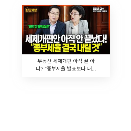
부동산 세제개편 아직 끝 아
냐? "종부세율 발표보다 내릴
것" 장기거주·양도세 전망 I 집
땅지성 I 김인만, 진미윤