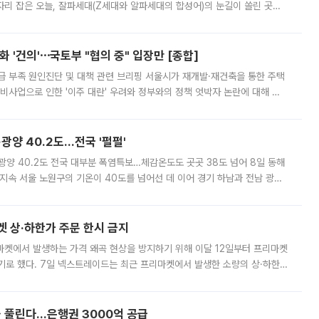
'가 자리 잡은 오늘, 잘파세대(Z세대와 알파세대의 합성어)의 눈길이 쏠린 곳은
리는 공연장. 응원봉만큼이나 눈에 띄는 게 있습니다. 공연이 시작되기
 '건의'⋯국토부 "협의 중" 입장만 [종합]
급 부족 원인진단 및 대책 관련 브리핑 서울시가 재개발·재건축을 통한 주택
비사업으로 인한 '이주 대란' 우려와 정부와의 정책 엇박자 논란에 대해 정
실장은 2031년까지 31만 가구 착공 목표에 차질이 없다는 입장이나,
·광양 40.2도…전국 '펄펄'
·광양 40.2도 전국 대부분 폭염특보…체감온도도 곳곳 38도 넘어 8일 동해
지속 서울 노원구의 기온이 40도를 넘어선 데 이어 경기 하남과 전남 광양
. 전국 대부분 지역에 폭염특보가 내려진 가운데 곳곳에서 39~40도 안팎
켓 상·하한가 주문 한시 금지
마켓에서 발생하는 가격 왜곡 현상을 방지하기 위해 이달 12일부터 프리마켓
기로 했다. 7일 넥스트레이드는 최근 프리마켓에서 발생한 소량의 상·하한
, 주문 오류로 인한 가격 급등락을 최소화하기 위한 비상 대응방안을 발표
 풀린다…은행권 3000억 공급