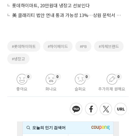
롯데하이마트, 20만원대 냉장고 선보인다
美 클래리티 법안 연내 통과 가능성 13%…상원 문턱서 제동
#롯데하이마트
#하이메이드
#PB
#자체브랜드
#냉장고
0
0
0
0
좋아요
화나요
슬퍼요
추가취재 원해요