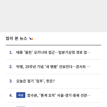
많이 본 뉴스
태풍 '돌핀' 오키나와 접근…일본기상청 경로 업데이트
1.
빅뱅, 20주년 기념 '새 뱅봉' 선보인다⋯콘서트 앞두고 팝업 개최
2.
오늘은 절기 '입추', 뜻은?
3.
합수본, '통계 조작' 서울·경기·충북 선관위 등 추가 압수수색
속보
4.