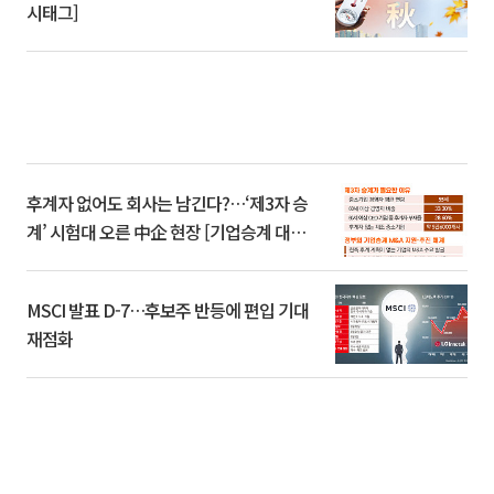
시태그]
후계자 없어도 회사는 남긴다?…‘제3자 승
계’ 시험대 오른 中企 현장 [기업승계 대전
환]
MSCI 발표 D-7…후보주 반등에 편입 기대
재점화