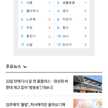
주요뉴스
22일 만에 다시 문 연 홈플러스…정상화 바
쁜데 재고 없어 ‘발동동’[가보니]
입추매직 '불발', 처서매직은 올까요? [해