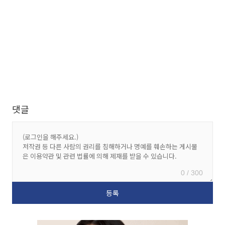
댓글
0 / 300