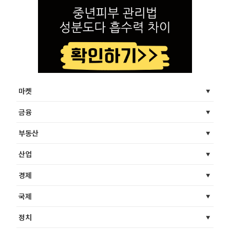
마켓
금융
부동산
산업
경제
국제
정치