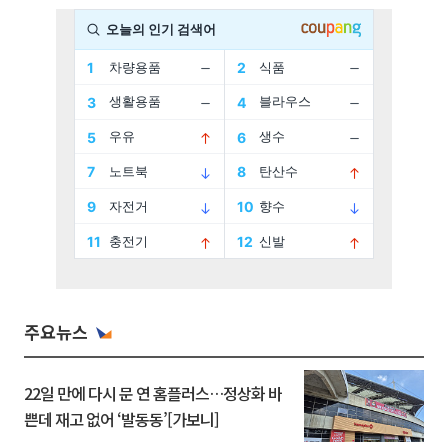
주요뉴스
22일 만에 다시 문 연 홈플러스…정상화 바
쁜데 재고 없어 ‘발동동’[가보니]