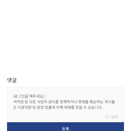
댓글
0 / 300