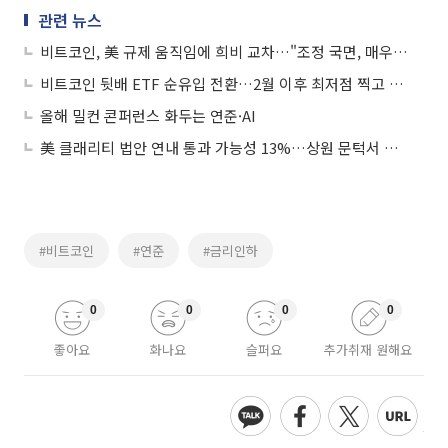
관련 뉴스
비트코인, 美 규제 움직임에 희비 교차…"조정 국면, 매우 건강한 신호"
비트코인 뒷배 ETF 순유입 전환…2월 이후 최저점 찍고 회복세
올해 밀컨 콘퍼런스 화두는 연준·AI
美 클래리티 법안 연내 통과 가능성 13%…상원 문턱서 제동
#비트코인
#연준
#금리인하
0
0
0
0
좋아요
화나요
슬퍼요
추가취재 원해요