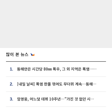
많이 본 뉴스
동해안은 시간당 80㎜ 폭우, 그 외 지역은 폭염…‘극과 극 날씨’
1.
[내일 날씨] 폭염 한풀 꺾여도 무더위 계속⋯동해안 이틀 연속 비
2.
임영웅, 어느덧 데뷔 10주년⋯"가진 것 없던 시절, 내 앞엔 20명의 팬뿐"
3.