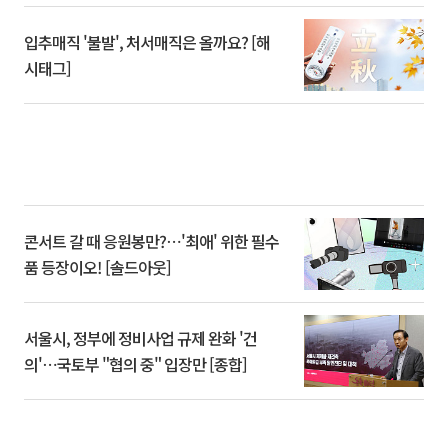
입추매직 '불발', 처서매직은 올까요? [해
시태그]
콘서트 갈 때 응원봉만?⋯'최애' 위한 필수
품 등장이오! [솔드아웃]
서울시, 정부에 정비사업 규제 완화 '건
의'⋯국토부 "협의 중" 입장만 [종합]