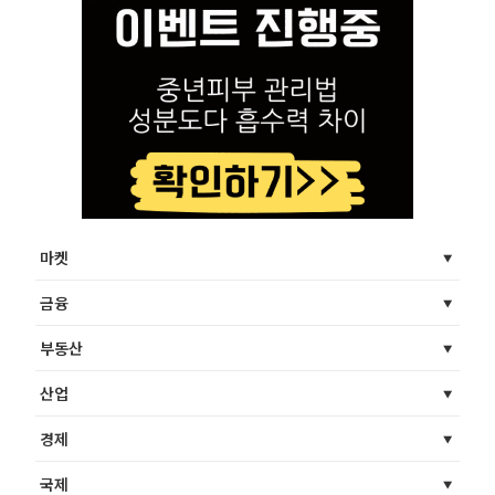
마켓
금융
부동산
산업
경제
국제