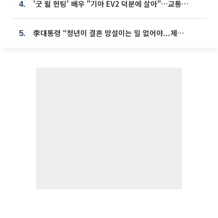
'굿 윌 헌팅' 배우 "기아 EV2 덕분에 살아"…교통사고 후 안전성 극찬
4.
李대통령 “청년이 결혼 망설이는 일 없어야...제도상 불이익 조사”
5.