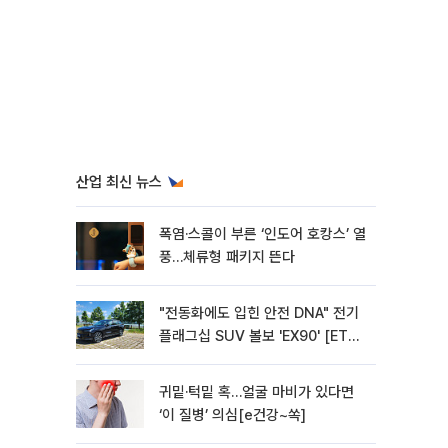
산업 최신 뉴스
폭염·스콜이 부른 ‘인도어 호캉스’ 열
풍…체류형 패키지 뜬다
"전동화에도 입힌 안전 DNA" 전기
플래그십 SUV 볼보 'EX90' [ET의
모빌리티]
귀밑·턱밑 혹…얼굴 마비가 있다면
‘이 질병’ 의심[e건강~쏙]