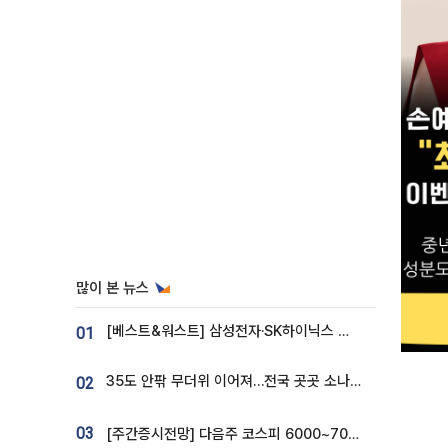
많이 본 뉴스
[베스트&워스트] 삼성전자·SK하이닉스 밀린 한 주…상상인증권은 85% 급등
01
35도 안팎 무더위 이어져…전국 곳곳 소나기 [오늘 날씨]
02
03
[주간증시전망] 다음주 코스피 6000~7000⋯“外人 수급은 정책이 변수”