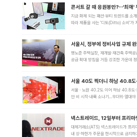
콘서트 갈 때 응원봉만?⋯'최애'
지금 화제 되는 패션·뷰티 트렌드를 소개
따라 제품을 사는 '디토(Ditto) 소비
어디일까요? 아이돌 콘서트 시작을 기다
서울시, 정부에 정비사업 규제 완화
명노준 주택실장, 재개발·재건축 주택공
공급 확대 방침을 거듭 강조한 가운데 정
면 반박하고 나섰다. 명노준 서울시 주택
서울 40도 찍더니 하남 40.8도
서울ㆍ노원 40.2도 이어 하남 40.8도
안 비 시작·내륙 소나기…무더위·열대야 
에서도 40도를 웃도는 기온이 관측됐다
의 극심한
넥스트레이드, 12일부터 프리마
대체거래소(ATS) 넥스트레이드가 프리
내 상·하한가 주문을 한시적으로 금지하