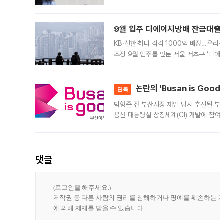
가 체결 사례와 관련해 설명자료를 내고
9월 입주 디에이치방배 잔금대출
KB·신한·하나 각각 1000억 배정…우
조정 9월 입주를 앞둔 서울 서초구 ‘디
은행과 NH농협은행도 대출 취급을 검토
민은행
논란의 'Busan is Go
단독
박형준 전 부산시장 재임 당시 추진된 부산
용산 대통령실 상징체계(CI) 개발에 참
도시브랜드 사업이 공개 이후 시민 공감
댓글