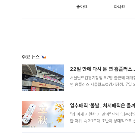
좋아요
화나요
주요 뉴스
22일 만에 다시 문 연 홈플러스
서울월드컵경기장점 67명 출근해 재개점 
연 홈플러스 서울월드컵경기장점. 7일 
우유, 과일 같은 신선식품이 차근차근 자
입추매직 '불발', 처서매직은 올
“와 이제 시원한 거 같아” 단체 ‘뇌손상
한 더위 속 30도대 초반이 상대적으로
지역에 있었습니다. 7월 말에는 서풍과