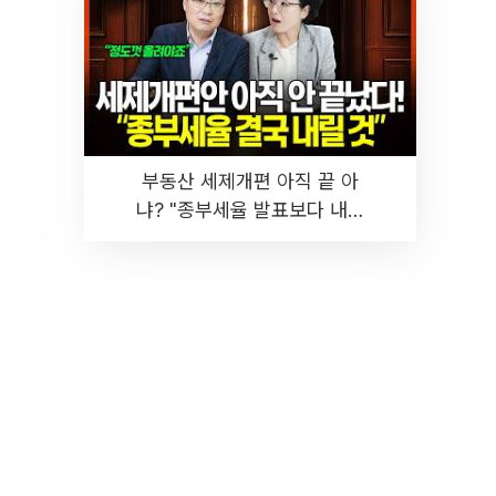
부동산 세제개편 아직 끝 아
냐? "종부세율 발표보다 내릴
것" 장기거주·양도세 전망 I 집
땅지성 I 김인만, 진미윤