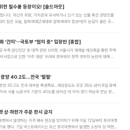
 위한 필수품 등장이오! [솔드아웃]
합니다. 자신의 취향, 가치관과 유사하거나 인기 있는 인물 혹은 콘텐츠를
'가 자리 잡은 오늘, 잘파세대(Z세대와 알파세대의 합성어)의 눈길이 쏠린 곳은
리는 공연장. 응원봉만큼이나 눈에 띄는 게 있습니다. 공연이 시작되기
 '건의'⋯국토부 "협의 중" 입장만 [종합]
급 부족 원인진단 및 대책 관련 브리핑 서울시가 재개발·재건축을 통한 주택
비사업으로 인한 '이주 대란' 우려와 정부와의 정책 엇박자 논란에 대해 정
실장은 2031년까지 31만 가구 착공 목표에 차질이 없다는 입장이나,
·광양 40.2도…전국 '펄펄'
·광양 40.2도 전국 대부분 폭염특보…체감온도도 곳곳 38도 넘어 8일 동해
지속 서울 노원구의 기온이 40도를 넘어선 데 이어 경기 하남과 전남 광양
. 전국 대부분 지역에 폭염특보가 내려진 가운데 곳곳에서 39~40도 안팎
켓 상·하한가 주문 한시 금지
마켓에서 발생하는 가격 왜곡 현상을 방지하기 위해 이달 12일부터 프리마켓
기로 했다. 7일 넥스트레이드는 최근 프리마켓에서 발생한 소량의 상·하한