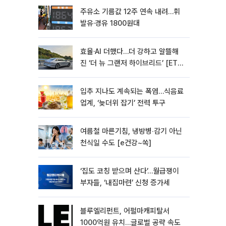
주유소 기름값 12주 연속 내려…휘
발유·경유 1800원대
효율·AI 더했다…더 강하고 알뜰해
진 ‘더 뉴 그랜저 하이브리드’ [ET의
모빌리티]
입추 지나도 계속되는 폭염…식음료
업계, ‘늦더위 잡기’ 전력 투구
여름철 마른기침, 냉방병‧감기 아닌
천식일 수도 [e건강~쏙]
‘집도 코칭 받으며 산다’…월급쟁이
부자들, ‘내집마련’ 신청 증가세
블루엘리펀트, 어펄마캐피탈서
1000억원 유치…글로벌 공략 속도