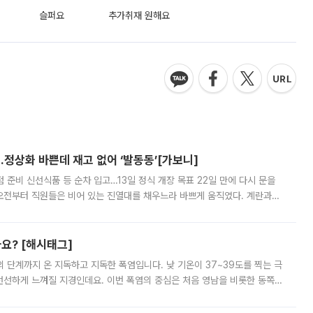
슬퍼요
추가취재 원해요
…정상화 바쁜데 재고 없어 ‘발동동’[가보니]
준비 신선식품 등 순차 입고…13일 정식 개장 목표 22일 만에 다시 문을
오전부터 직원들은 비어 있는 진열대를 채우느라 바쁘게 움직였다. 계란과
리를 잡기 시작했지만, 매장 곳곳엔 여전히 텅 빈 매대가 먼저 눈에 들어왔
까요? [해시태그]
’의 단계까지 온 지독하고 지독한 폭염입니다. 낮 기온이 37~39도를 찍는 극
 선선하게 느껴질 지경인데요. 이번 폭염의 중심은 처음 영남을 비롯한 동쪽
 북서풍이 산맥을 넘어 영남 쪽으로 내려오면서 뜨겁고 건조해졌는데요.