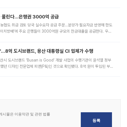
, 주문 오류로 인한 가격 급등락을 최소화하기 위한 비상 대응방안을 발표
 풀린다…은행권 3000억 공급
리·농협도 취급 검토 당국 실수요자 공급 주문…분양가·필요자금 반영해 한도
에이치방배’에 주요 은행들이 3000억원 규모의 잔금대출을 공급한다. 우리
하고 있어 향후 공급 규모가 늘어날 전망이다. 7일 금융권에 따르면 KB국
od'…8억 도시브랜드, 용산 대통령실 CI 업체가 수행
시 도시브랜드 ‘Busan is Good’ 개발 사업의 수행기관이 윤석열 정부
여했던 디자인 전문업체 피앤(P&)인 것으로 확인됐다. 8억 원이 투입된 부산
 부족과 디자인 정체성 논란에 휩싸였던 만큼, 사업 선정 과정과 결과물에