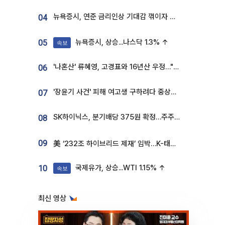
뉴욕증시, 연준 금리인상 기대감 꺾이자 상승...S&P500 사상 최고치 [종합]
04
뉴욕증시, 상승...나스닥 1.3% ↑
05
속보
'나혼산' 류혜영, 고경표와 16년산 우정…"자취방서 부모님과 마주쳐"
06
'장윤기 사건' 피해 여고생 구하려다 중상…고교생 의상자 지정
07
SK하이닉스, 분기배당 375원 확정…주주환원책 9월로 앞당겨 발표
08
09
美 ‘232조 하이브리드 제재’ 임박…K-태양광, 불확실성 털고 날개 다나
국제유가, 상승...WTI 1.15% ↑
10
속보
최신 영상