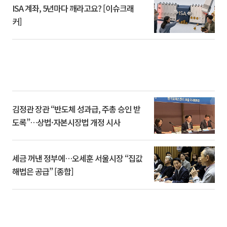
ISA 계좌, 5년마다 깨라고요? [이슈크래
커]
김정관 장관 “반도체 성과급, 주총 승인 받
도록”…상법·자본시장법 개정 시사
세금 꺼낸 정부에…오세훈 서울시장 “집값
해법은 공급” [종합]