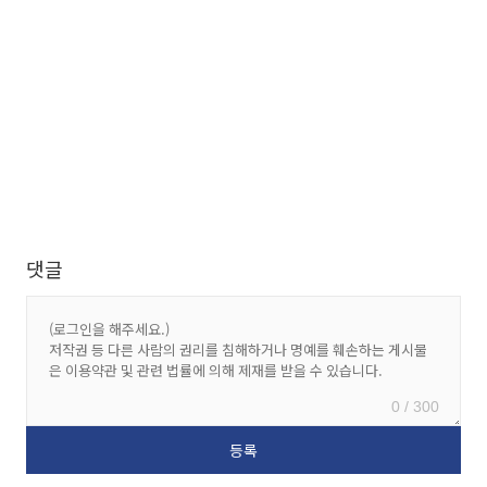
댓글
0 / 300