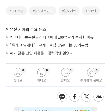
#크래프톤
#불릿에코인도
#불릿에코
#젭토랩
임유진 기자의 주요 뉴스
엔비디아·브룩필드가 네이버에 100억달러 투자한 이유
“족쇄냐 날개냐”…규제ㆍ육성 쌍끌이 韓 ‘AI기본법 개정안’ 오늘 시행
AI가 닫은 신입 채용문…경력직엔 열었다
0
0
0
0
좋아요
화나요
슬퍼요
추가취재 원해요