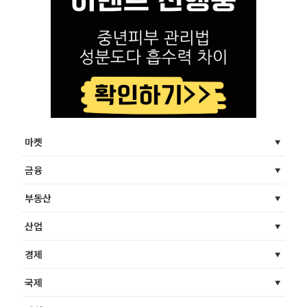
마켓
금융
부동산
산업
경제
국제