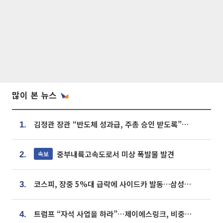
많이 본 뉴스
김정관 장관 “반도체 성과급, 주총 승인 받도록”…상법·자본시장법 개정 시사
1.
중부내륙고속도로서 미상 폭발물 발견
속보
2.
코스피, 장중 5%대 급락에 사이드카 발동…삼성·SK 동반 폭락
3.
트럼프 “자석 사업을 하라”…제이에스링크, 비중국 영구자석 공급망 구축 속도
4.