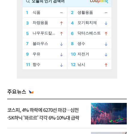
주요뉴스
코스피, 4% 하락에 6270선 마감…삼전
·SK하닉 '와르르' 각각 6%·10%대 급락