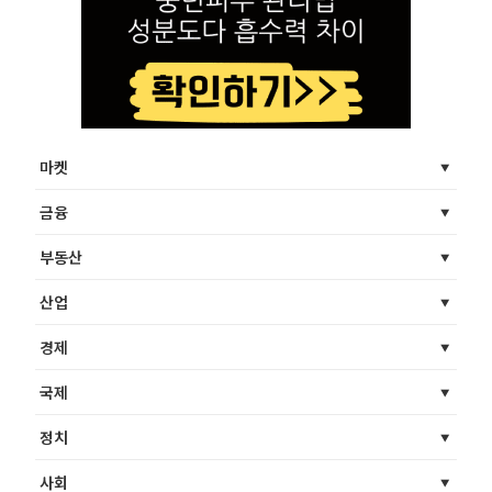
마켓
금융
부동산
산업
경제
국제
정치
사회