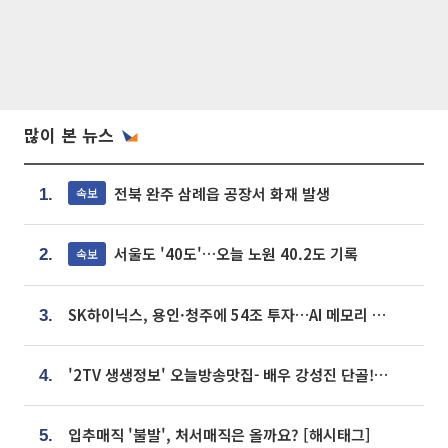
많이 본 뉴스
전북 완주 삼례읍 공장서 화재 발생
속보
1.
서울도 '40도'…오늘 노원 40.2도 기록
속보
2.
SK하이닉스, 용인·청주에 54조 투자…AI 메모리 생산기지 키운다
3.
'2TV 생생정보' 오늘방송맛집- 배우 강성진 단골! 쌀국수ㆍ푸팟퐁 커리 맛집 '블○○○'
4.
입추매직 '불발', 처서매직은 올까요? [해시태그]
5.