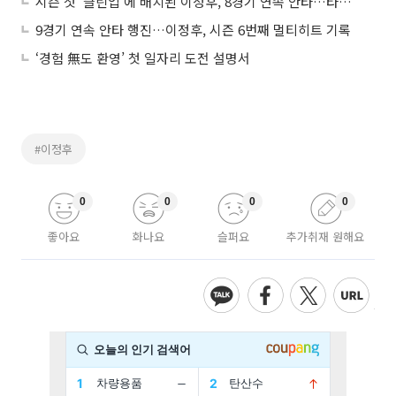
시즌 첫 ‘클린업’에 배치된 이정후, 8경기 연속 안타…타율 0.257
9경기 연속 안타 행진…이정후, 시즌 6번째 멀티히트 기록
‘경험 無도 환영’ 첫 일자리 도전 설명서
#이정후
0
0
0
0
좋아요
화나요
슬퍼요
추가취재 원해요