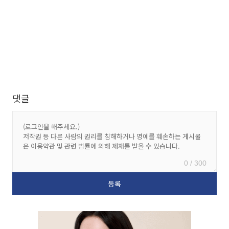
댓글
0 / 300