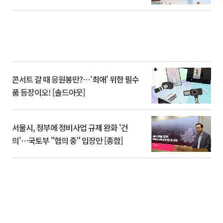
콘서트 갈 때 응원봉만?⋯'최애' 위한 필수
품 등장이오! [솔드아웃]
서울시, 정부에 정비사업 규제 완화 '건
의'⋯국토부 "협의 중" 입장만 [종합]