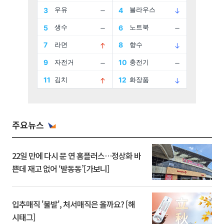
주요뉴스
22일 만에 다시 문 연 홈플러스…정상화 바
쁜데 재고 없어 ‘발동동’[가보니]
입추매직 '불발', 처서매직은 올까요? [해
시태그]