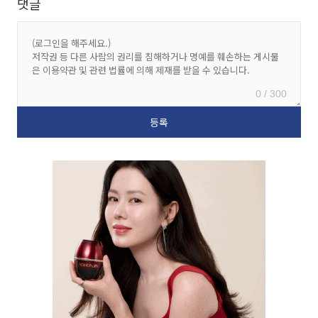
댓글
0 / 300