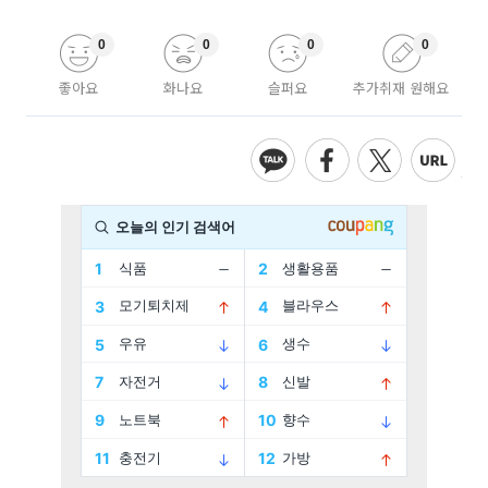
0
0
0
0
좋아요
화나요
슬퍼요
추가취재 원해요