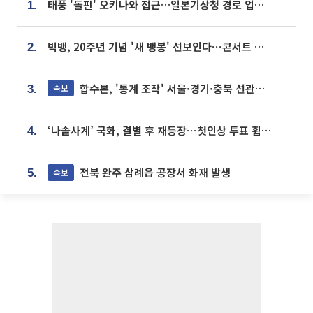
태풍 '돌핀' 오키나와 접근…일본기상청 경로 업데이트
1.
빅뱅, 20주년 기념 '새 뱅봉' 선보인다⋯콘서트 앞두고 팝업 개최
2.
합수본, '통계 조작' 서울·경기·충북 선관위 등 추가 압수수색
속보
3.
‘나솔사계’ 국화, 결별 후 재등장⋯첫인상 투표 휩쓸고 ‘인기녀’ 등극
4.
전북 완주 삼례읍 공장서 화재 발생
속보
5.