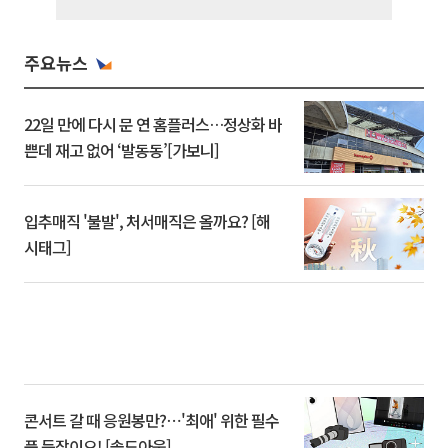
주요뉴스
22일 만에 다시 문 연 홈플러스…정상화 바
쁜데 재고 없어 ‘발동동’[가보니]
입추매직 '불발', 처서매직은 올까요? [해
시태그]
콘서트 갈 때 응원봉만?⋯'최애' 위한 필수
품 등장이오! [솔드아웃]